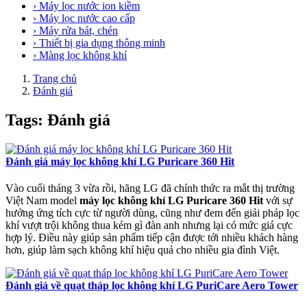
› Máy lọc nước ion kiềm
› Máy lọc nước cao cấp
› Máy rửa bát, chén
› Thiết bị gia dụng thông minh
› Màng lọc không khí
Trang chủ
Đánh giá
Tags: Đánh giá
Đánh giá máy lọc không khí LG Puricare 360 Hit
Vào cuối tháng 3 vừa rồi, hãng LG đã chính thức ra mắt thị trường
Việt Nam model
máy lọc không khí LG Puricare 360 Hit
với sự
hưởng ứng tích cực từ người dùng, cũng như đem đến giải pháp lọc
khí vượt trội không thua kém gì đàn anh nhưng lại có mức giá cực
hợp lý. Điều này giúp sản phẩm tiếp cận được tới nhiều khách hàng
hơn, giúp làm sạch không khí hiệu quả cho nhiều gia đình Việt.
Đánh giá về quạt tháp lọc không khí LG PuriCare Aero Tower