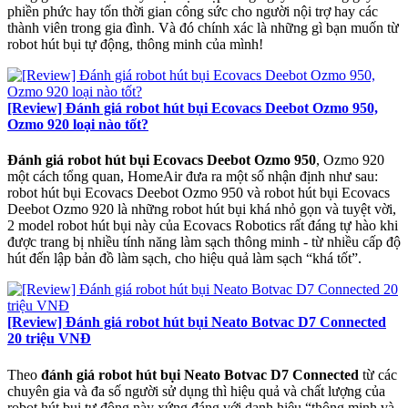
phiền phức hay tốn thời gian công sức cho người nội trợ hay các
thành viên trong gia đình. Và đó chính xác là những gì bạn muốn từ
robot hút bụi tự động, thông minh của mình!
[Review] Đánh giá robot hút bụi Ecovacs Deebot Ozmo 950,
Ozmo 920 loại nào tốt?
Đánh giá robot hút bụi Ecovacs Deebot Ozmo 950
, Ozmo 920
một cách tổng quan, HomeAir đưa ra một số nhận định như sau:
robot hút bụi Ecovacs Deebot Ozmo 950 và robot hút bụi Ecovacs
Deebot Ozmo 920 là những robot hút bụi khá nhỏ gọn và tuyệt vời,
2 model robot hút bụi này của Ecovacs Robotics rất đáng tự hào khi
được trang bị nhiều tính năng làm sạch thông minh - từ nhiều cấp độ
hút đến lập bản đồ làm sạch, cho hiệu quả làm sạch “khá tốt”.
[Review] Đánh giá robot hút bụi Neato Botvac D7 Connected
20 triệu VNĐ
Theo
đánh giá robot hút bụi Neato Botvac D7 Connected
từ các
chuyên gia và đa số người sử dụng thì hiệu quả và chất lượng của
robot hút bụi tự động này xứng đáng với danh hiệu “thông minh và