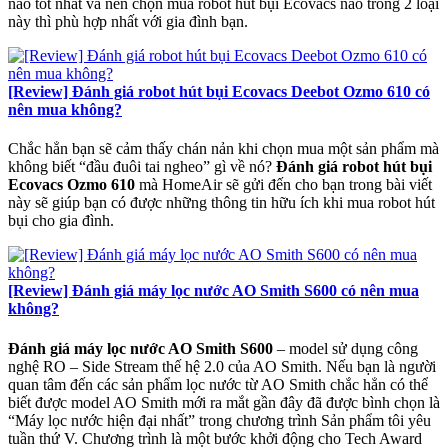
nào tốt nhất và nên chọn mua robot hút bụi Ecovacs nào trong 2 loại
này thì phù hợp nhất với gia đình bạn.
[Review] Đánh giá robot hút bụi Ecovacs Deebot Ozmo 610 có
nên mua không?
Chắc hẳn bạn sẽ cảm thấy chán nản khi chọn mua một sản phẩm mà
không biết “đầu đuôi tai ngheo” gì về nó?
Đánh giá robot hút bụi
Ecovacs Ozmo 610
mà HomeAir sẽ gửi đến cho bạn trong bài viết
này sẽ giúp bạn có được những thông tin hữu ích khi mua robot hút
bụi cho gia đình.
[Review] Đánh giá máy lọc nước AO Smith S600 có nên mua
không?
Đánh giá máy lọc nước AO Smith S600
– model sử dụng công
nghệ RO – Side Stream thế hệ 2.0 của AO Smith. Nếu bạn là người
quan tâm đến các sản phẩm lọc nước từ AO Smith chắc hẳn có thể
biết được model AO Smith mới ra mắt gần đây đã được bình chọn là
“Máy lọc nước hiện đại nhất” trong chương trình Sản phẩm tôi yêu
tuần thứ V. Chương trình là một bước khởi động cho Tech Award