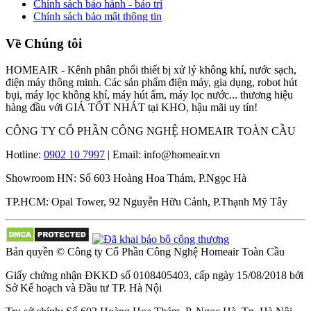
Chính sách bảo hành - bảo trì
Chính sách bảo mật thông tin
Về Chúng tôi
HOMEAIR - Kênh phân phối thiết bị xử lý không khí, nước sạch,
điện máy thông minh. Các sản phẩm điện máy, gia dụng, robot hút
bụi, máy lọc không khí, máy hút ẩm, máy lọc nước... thương hiệu
hàng đầu với GIÁ TỐT NHÁT tại KHO, hậu mãi uy tín!
CÔNG TY CỔ PHẦN CÔNG NGHỆ HOMEAIR TOÀN CẦU
Hotline:
0902 10 7997
| Email: info@homeair.vn
Showroom HN: Số 603 Hoàng Hoa Thám, P.Ngọc Hà
TP.HCM: Opal Tower, 92 Nguyễn Hữu Cảnh, P.Thạnh Mỹ Tây
Bản quyền © Công ty Cổ Phần Công Nghệ Homeair Toàn Cầu
Giấy chứng nhận ĐKKD số 0108405403, cấp ngày 15/08/2018 bởi
Sở Kế hoạch và Đầu tư TP. Hà Nội