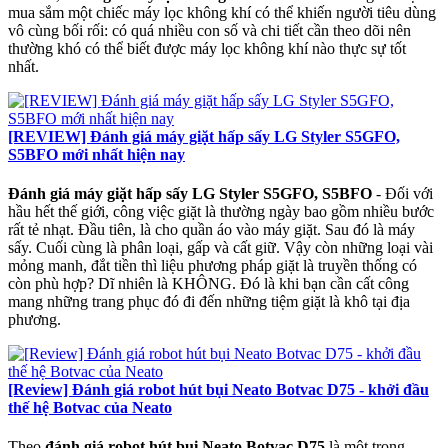
mua sắm một chiếc máy lọc không khí có thể khiến người tiêu dùng
vô cùng bối rối: có quá nhiều con số và chi tiết cần theo dõi nên
thường khó có thể biết được máy lọc không khí nào thực sự tốt
nhất.
[REVIEW] Đánh giá máy giặt hấp sấy LG Styler S5GFO,
S5BFO mới nhất hiện nay
Đánh giá máy giặt hấp sấy LG Styler S5GFO, S5BFO
- Đối với
hầu hết thế giới, công việc giặt là thường ngày bao gồm nhiều bước
rất tẻ nhạt. Đầu tiên, là cho quần áo vào máy giặt. Sau đó là máy
sấy. Cuối cùng là phân loại, gấp và cất giữ. Vậy còn những loại vài
mỏng manh, đắt tiền thì liệu phương pháp giặt là truyền thống có
còn phù hợp? Dĩ nhiên là KHÔNG. Đó là khi bạn cần cất công
mang những trang phục đó đi đến những tiệm giặt là khô tại địa
phương.
[Review] Đánh giá robot hút bụi Neato Botvac D75 - khởi đầu
thế hệ Botvac của Neato
Theo
đánh giá robot hút bụi Neato Botvac D75
là một trong