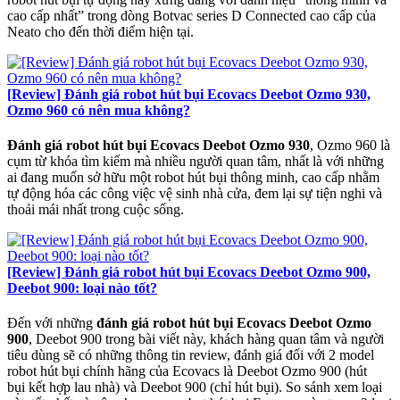
cao cấp nhất” trong dòng Botvac series D Connected cao cấp của
Neato cho đến thời điểm hiện tại.
[Review] Đánh giá robot hút bụi Ecovacs Deebot Ozmo 930,
Ozmo 960 có nên mua không?
Đánh giá robot hút bụi Ecovacs Deebot Ozmo 930
, Ozmo 960 là
cụm từ khóa tìm kiếm mà nhiều người quan tâm, nhất là với những
ai đang muốn sở hữu một robot hút bụi thông minh, cao cấp nhằm
tự động hóa các công việc vệ sinh nhà cửa, đem lại sự tiện nghi và
thoải mái nhất trong cuộc sống.
[Review] Đánh giá robot hút bụi Ecovacs Deebot Ozmo 900,
Deebot 900: loại nào tốt?
Đến với những
đánh giá robot hút bụi Ecovacs Deebot Ozmo
900
, Deebot 900 trong bài viết này, khách hàng quan tâm và người
tiêu dùng sẽ có những thông tin review, đánh giá đối với 2 model
robot hút bụi chính hãng của Ecovacs là Deebot Ozmo 900 (hút
bụi kết hợp lau nhà) và Deebot 900 (chỉ hút bụi). So sánh xem loại