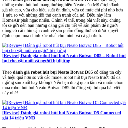
những robot hút bụi mang thương hiệu Neato của Mỹ được đánh
giá rất cao, vừa cho hiệu suất ổn định, vừa có mức chi phí nhỏ hơn
1 nửa so với những đối thủ cạnh tranh của nó. Điều này làm
HomeAir phải ngạc nhiên. Chính vì thế, trong bài viết này, chúng
tôi sẽ gửi đến bạn những đáng giá chi tiết về sản phẩm để người
dùng có cái nhìn cận cảnh về sản phẩm đồng thời có được quyết
định chọn mua chính xác nhất cho mình và cả gia đình.
[Review] Đánh giá robot hút bụi Neato Botvac D85 – Robot hút
bụi cho vật nuôi và người bị dị ứng
Theo
đánh giá robot hút bụi Neato Botvac D85
có đáng tin cậy
và hiệu quả hơn so với các model robot hút bụi Neato trước đó đã
ngừng sản xuất hay không? Nếu bạn đnag quan tâm và muốn chọn
mua robot hút bụi Neato Botvac D85 thì đừng vội bỏ qua bài viết
này nhé!
[Review] Đánh giá robot hút bụi Neato Botvac D5 Connected
giá 14 triệu VNĐ