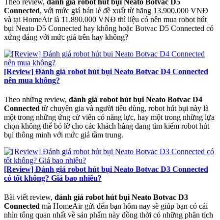
Theo review,
đánh giá robot hút bụi Neato Botvac D5
Connected
, với mức giá bán lẻ đề xuất từ hãng 13.900.000 VNĐ
và tại HomeAir là 11.890.000 VNĐ thì liệu có nên mua robot hút
bụi Neato D5 Connected hay không hoặc Botvac D5 Connected có
xứng đáng với mức giá trên hay không?
[Review] Đánh giá robot hút bụi Neato Botvac D4 Connected
nên mua không?
Theo những review,
đánh giá robot hút bụi Neato Botvac D4
Connected
từ chuyên gia và người tiêu dùng, robot hút bụi này là
một trong những ứng cử viên có năng lực, hay một trong những lựa
chọn không thể bỏ lỡ cho các khách hàng đang tìm kiếm robot hút
bụi thông minh với mức giá tầm trung.
[Review] Đánh giá robot hút bụi Neato Botvac D3 Connected
có tốt không? Giá bao nhiêu?
Bài viết review,
đánh giá robot hút bụi Neato Botvac D3
Connected
mà HomeAir gửi đến bạn hôm nay sẽ giúp bạn có cái
nhìn tổng quan nhất về sản phẩm này đồng thời có những phân tích