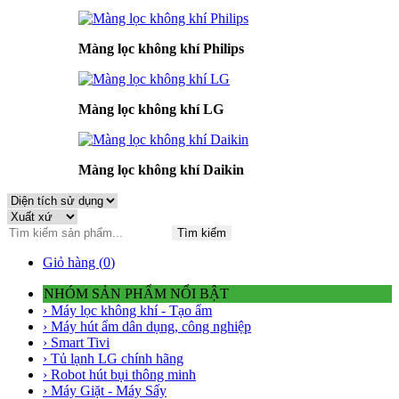
Màng lọc không khí Philips
Màng lọc không khí LG
Màng lọc không khí Daikin
Tìm kiếm
Giỏ hàng (
0
)
NHÓM SẢN PHẨM NỔI BẬT
› Máy lọc không khí - Tạo ẩm
› Máy hút ẩm dân dụng, công nghiệp
› Smart Tivi
› Tủ lạnh LG chính hãng
› Robot hút bụi thông minh
› Máy Giặt - Máy Sấy