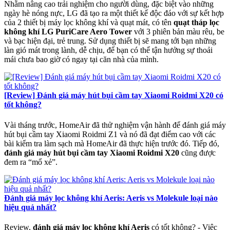
Nhằm nâng cao trải nghiệm cho người dùng, đặc biệt vào những
ngày hè nóng nực, LG đã tạo ra một thiết kế độc đáo với sự kết hợp
của 2 thiết bị máy lọc không khí và quạt mát, có tên
quạt tháp lọc
không khí LG PuriCare Aero Tower
với 3 phiên bản màu rêu, be
và bạc hiện đại, trẻ trung. Sử dụng thiết bị sẽ mang tới bạn những
làn gió mát trong lành, dễ chịu, để bạn có thể tận hưởng sự thoải
mái chưa bao giờ có ngay tại căn nhà của mình.
[Review] Đánh giá máy hút bụi cầm tay Xiaomi Roidmi X20 có
tốt không?
Vài tháng trước, HomeAir đã thử nghiệm vận hành để đánh giá máy
hút bụi cầm tay Xiaomi Roidmi Z1 và nó đã đạt điểm cao với các
bài kiểm tra làm sạch mà HomeAir đã thực hiện trước đó. Tiếp đó,
đánh giá máy hút bụi cầm tay Xiaomi Roidmi X20
cũng được
đem ra “mổ xẻ”.
Đánh giá máy lọc không khí Aeris: Aeris vs Molekule loại nào
hiệu quả nhất?
Review,
đánh giá máy lọc không khí Aeris
có tốt không? - Việc