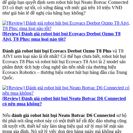
để giúp bạn quyết định xem robot hút bụi Neato Botvac Connected
D3 có thực sự tốt, có xứng đáng với mức giá trên 10 triệu VNĐ
như giá bán lẻ đề nghị của hãng hay không?
[Review] Đánh giá robot hút bụi Ecovacs Deebot Ozmo T8
Aivi, T8 Plus: mua loại nào tốt?
Đánh giá robot hút bụi Ecovacs Deebot Ozmo T8 Plus
và T8
AIVI xem loại nào là tốt nhất? Có thể bạn chưa biết, robot hút bụi
Ecovacs T8 Plus và robot hút bụi Ecovacs T8 Aivi là 2 model sản
phẩm được tích hợp công nghệ tân tiến nhất của thương hiệu
Ecovacs Robotics – thương hiệu robot hút bụi hàng đầu của Trung
Quốc.
[Review] Đánh giá robot hút bụi Neato Botvac D6 Connected
có nên mua không?
Nếu
đánh giá robot hút bụi Neato Botvac D6 Connected
sơ bộ
thì phải nói rằng robot này có một thiết kế rất độc đáo nhưng cũng
rất tuyệt vời, thiết kế này làm tăng hiệu quả xử lý mọi bề mặt sàn
trong gia đình. Nó xử lý việc dọn dẹp hàng ngày mà không gây