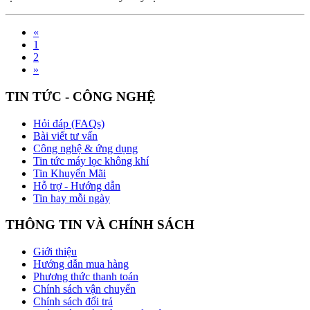
«
1
2
»
TIN TỨC - CÔNG NGHỆ
Hỏi đáp (FAQs)
Bài viết tư vấn
Công nghệ & ứng dụng
Tin tức máy lọc không khí
Tin Khuyến Mãi
Hỗ trợ - Hướng dẫn
Tin hay mỗi ngày
THÔNG TIN VÀ CHÍNH SÁCH
Giới thiệu
Hướng dẫn mua hàng
Phương thức thanh toán
Chính sách vận chuyển
Chính sách đổi trả