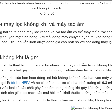
Có lợi cho bệnh nhân hen và dị ứng, và những người muốn
Có lợi 
có không khí sạch
Không có
ệt máy lọc không khí và máy tạo ẩm
g hai chức năng máy lọc không khí và tạo ẩm có thể thay thế được ch
 chuyên một tính năng. Với mỗi dòng máy chuyên dụng thì khả năng x
 cao. Điều đó vẫn luôn được đánh giá cao hơn so với các dòng máy lọ
.
không khí là gì?
g khí là thiết bị dùng để loại bỏ nhiều chất gây ô nhiễm trong không k
khuẩn, các chất gây dị ứng, lông thú nuôi,....nhằm đem lại bầu không kh
không khí của bạn hoạt động, nó hút không khí nhà của bạn vào máy và
 gọi là
bộ lọc HEPA
và nó có thể thu được các hạt nhỏ xuống tới
0,3 m
 việc loại bỏ các chất gây ô nhiễm trong không khí gây kích ứng dị ứn
t tính còn giúp lọc sạch các mùi hôi, mùi khói thuốc, dị ứng, nấm mốc,..
 lọc không khí đơn thuần chỉ là thiết bị làm sạch không khí, không tạ