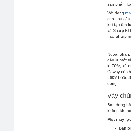
sản phẩm lọc
Với dòng
má
cho nhu cầu 
khí tạo ẩm 
và Sharp KI 
mẻ, Sharp m
Ngoài Sharp
đây là một s
là 70%, xử d
Coway có kh
L60V hoặc Sh
đồng.
Vậy chú
Bạn đang bă
không khí h
Một máy lọc
Bạn bị