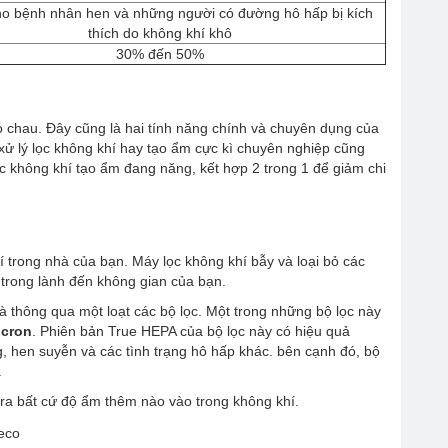
cho bệnh nhân hen và những người có đường hô hấp bị kích
thích do không khí khô
30% đến 50%
o chau. Đây cũng là hai tính năng chính và chuyên dụng của
ử lý lọc không khí hay tạo ẩm cực kì chuyên nghiệp cũng
c không khí tạo ẩm đang năng, kết hợp 2 trong 1 để giảm chi
hí trong nhà của bạn. Máy lọc không khí bẫy và loại bỏ các
í trong lành đến không gian của bạn.
 thông qua một loạt các bộ lọc. Một trong những bộ lọc này
icron
. Phiên bản True HEPA của bộ lọc này có hiệu quả
g, hen suyễn và các tình trạng hô hấp khác. bên cạnh đó, bộ
.
o ra bất cứ độ ẩm thêm nào vào trong không khí.