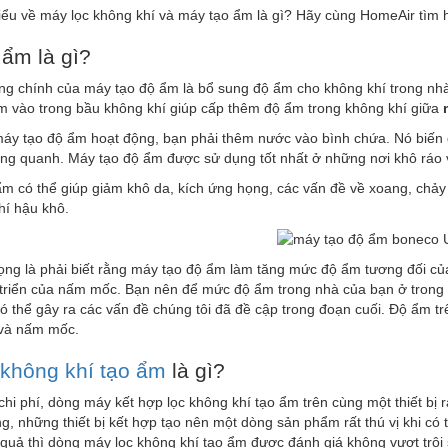
iểu về máy lọc không khí và máy tạo ẩm là gì? Hãy cùng HomeAir tìm h
ẩm là gì?
ng chính của máy tạo độ ẩm là bổ sung độ ẩm cho không khí trong nhà
m vào trong bầu không khí giúp cấp thêm độ ẩm trong không khí giữa
máy tạo độ ẩm hoạt động, bạn phải thêm nước vào bình chứa. Nó biến
ng quanh. Máy tạo độ ẩm được sử dụng tốt nhất ở những nơi khô ráo v
m có thể giúp giảm khô da, kích ứng họng, các vấn đề về xoang, chả
khí hậu khô.
ọng là phải biết rằng máy tạo độ ẩm làm tăng mức độ ẩm tương đối củ
 triển của nấm mốc. Bạn nên để mức độ ẩm trong nhà của bạn ở trong
ó thể gây ra các vấn đề chúng tôi đã đề cập trong đoạn cuối. Độ ẩm t
 và nấm mốc.
 không khí tạo ẩm
là gì?
 chi phí, dòng máy kết hợp lọc không khí tạo ẩm trên cùng một thiết bị r
ng, những thiết bị kết hợp tạo nên một dòng sản phẩm rất thú vị khi có 
 quả thì dòng máy lọc không khí tạo ẩm được đánh giá không vượt trộ