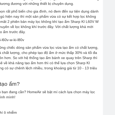
 tương đương với những thiết bị chuyên dụng.
họn rất phổ biến cho gia đình, nó đem đến sự tiện dụng dành
gủ hiện nay thì một sản phẩm vừa có sự kết hợp lọc không
 măt 2 phiên bản máy lọc không khí tạo ẩm Sharp KI L60V W
uyên về lọc không khí trước đây. Với chất lượng khá mới
o ẩm trước đây.
ững chiếc dòng sản phẩm vừa lọc vừa tạo ẩm có chất lượng,
á chất lượng, cho phép tạo độ ẩm ở mức thấp 30% và tối đa
n hơn. So với hệ thống tạo ẩm bánh xe quay trên Sharp thì
về khả năng tạo ẩm hơn thì có thể lựa chọn Sharp KI
 có sự chênh lệch nhiều, trong khoảng giá từ 10 - 13 triệu
 tạo ẩm?
h bạn đang cần? HomeAir sẽ bật mí cách lựa chọn máy lọc
ình mình!
khí ô nhiễm