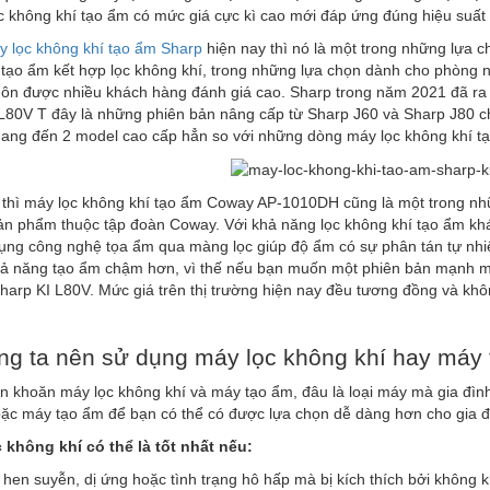
 không khí tạo ẩm có mức giá cực kì cao mới đáp ứng đúng hiệu suất
y lọc không khí tạo ẩm Sharp
hiện nay thì nó là một trong những lựa c
tạo ẩm kết hợp lọc không khí, trong những lựa chọn dành cho phòng n
luôn được nhiều khách hàng đánh giá cao. Sharp trong năm 2021 đã ra
L80V T đây là những phiên bản nâng cấp từ Sharp J60 và Sharp J80 ch
ang đến 2 model cao cấp hẳn so với những dòng máy lọc không khí tạ
 thì máy lọc không khí tạo ẩm Coway AP-1010DH cũng là một trong nh
ản phẩm thuộc tập đoàn Coway. Với khả năng lọc không khí tạo ẩm kh
ụng công nghệ tọa ẩm qua màng lọc giúp độ ẩm có sự phân tán tự nhiê
ả năng tạo ẩm chậm hơn, vì thế nếu bạn muốn một phiên bản mạnh mẽ 
arp KI L80V. Mức giá trên thị trường hiện nay đều tương đồng và không
ng ta nên sử dụng máy lọc không khí hay máy
n khoăn máy lọc không khí và máy tạo ẩm, đâu là loại máy mà gia đìn
oặc máy tạo ẩm để bạn có thể có được lựa chọn dễ dàng hơn cho gia đ
 không khí có thể là tốt nhất nếu:
 hen suyễn, dị ứng hoặc tình trạng hô hấp mà bị kích thích bởi không 