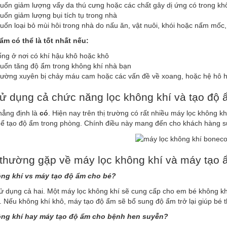
ốn giảm lượng vẩy da thú cưng hoặc các chất gây dị ứng có trong kh
ốn giảm lượng bụi tích tụ trong nhà
ốn loại bỏ mùi hôi trong nhà do nấu ăn, vật nuôi, khói hoặc nấm mốc,.
ẩm có thể là tốt nhất nếu:
ng ở nơi có khí hậu khô hoặc khô
uốn tăng độ ẩm trong không khí nhà bạn
hường xuyên bị chảy máu cam hoặc các vấn đề về xoang, hoặc hệ hô h
sử dụng cả chức năng lọc không khí và tạo độ
khẳng định là
có
. Hiện nay trên thị trường có rất nhiều máy lọc không kh
hể tạo độ ẩm trong phòng. Chính điều này mang đến cho khách hàng sự 
 thường gặp về máy lọc không khí và máy tạo
ông khí vs máy tạo độ ẩm cho bé?
ử dụng cả hai. Một máy lọc không khí sẽ cung cấp cho em bé không k
. Nếu không khí khô, máy tạo độ ẩm sẽ bổ sung độ ẩm trở lại giúp bé 
ông khí hay máy tạo độ ẩm cho bệnh hen suyễn?