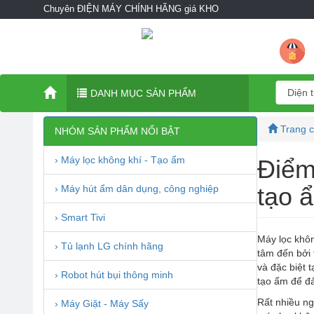
Chuyên ĐIỆN MÁY CHÍNH HÃNG giá KHO
DANH MỤC SẢN PHẨM
Trang 
NHÓM SẢN PHẨM NỔI BẬT
› Máy lọc không khí - Tạo ẩm
Điểm
tạo ẩ
› Máy hút ẩm dân dụng, công nghiệp
› Smart Tivi
Máy lọc khôn
› Tủ lạnh LG chính hãng
tâm đến bởi 
và đặc biệt 
› Robot hút bụi thông minh
tạo ẩm để đả
Rất nhiều ng
› Máy Giặt - Máy Sấy