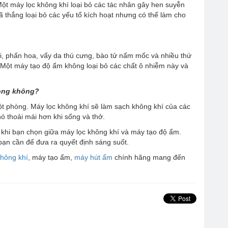
 Một máy lọc không khí loại bỏ các tác nhân gây hen suyễn
 thắng loại bỏ các yếu tố kích hoạt nhưng có thể làm cho
bụi, phấn hoa, vẩy da thú cưng, bào tử nấm mốc và nhiều thứ
 Một máy tạo độ ẩm không loại bỏ các chất ô nhiễm này và
hòng không?
t phòng. Máy lọc không khí sẽ làm sạch không khí của các
ó thoải mái hơn khi sống và thở.
n khi bạn chọn giữa máy lọc không khí và máy tạo độ ẩm.
ạn cần để đưa ra quyết định sáng suốt.
không khí
, máy tạo ẩm,
máy hút ẩm
chính hãng mang đến