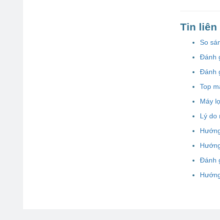
Tin liê
So sán
Đánh g
Đánh g
Top má
Máy lọ
Lý do
Hướng
Hướng
Đánh 
Hướng