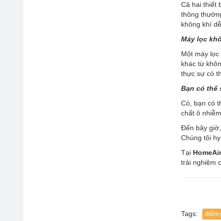
Cả hai thiết
thông thường
không khí dễ
Máy lọc kh
Một máy lọc 
khác từ khôn
thực sự có t
Bạn có thể
Có, bạn có 
chất ô nhiễm
Đến bây giờ,
Chúng tôi hy
Tại
HomeAi
trải nghiệm 
Tags:
điểm 