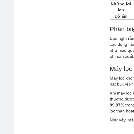
Những lợi
ích
Độ ẩm
Phân bi
Bạn nghĩ rằn
các dòng máy
như hiệu quả
phí sản xuất
Máy lọc 
Máy lọc khôn
hạt bụi, vi 
Khi máy lọc 
thường được
99,97%
trong
lọc than hoạ
Như vậy, máy