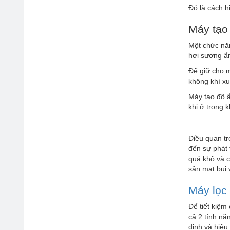
Đó là cách h
Máy tạo 
Một chức nă
hơi sương ẩ
Để giữ cho 
không khí xu
Máy tạo độ ẩ
khi ở trong 
Điều quan tr
đến sự phát
quá khô và c
sản mạt bụi
Máy lọc
Để tiết kiệm
cả 2 tính nă
định và hiệu