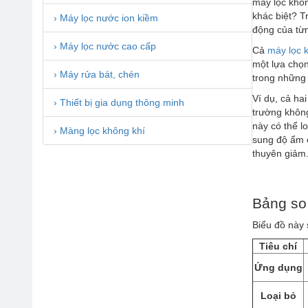
máy lọc khôn
khác biệt? T
› Máy lọc nước ion kiềm
động của từ
› Máy lọc nước cao cấp
Cả
máy lọc 
một lựa chọn
› Máy rửa bát, chén
trong những
Ví dụ, cả ha
› Thiết bị gia dụng thông minh
trường không
này có thể l
› Màng lọc không khí
sung độ ẩm c
thuyên giảm
Bảng so
Biểu đồ này 
Tiêu chí
Ứng dụng
Loại bỏ