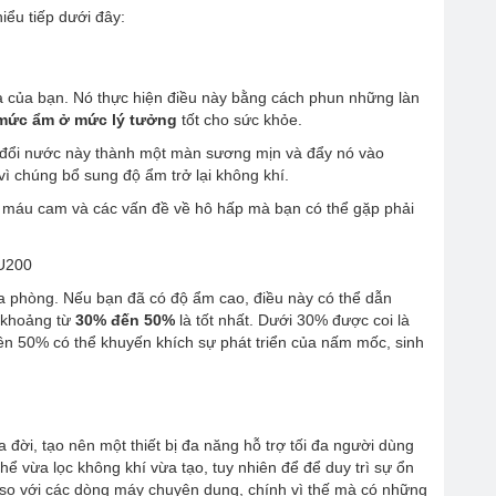
iểu tiếp dưới đây:
 của bạn. Nó thực hiện điều này bằng cách phun những làn
mức ẩm ở mức lý tưởng
tốt cho sức khỏe.
 đổi nước này thành một màn sương mịn và đẩy nó vào
ì chúng bổ sung độ ẩm trở lại không khí.
y máu cam và các vấn đề về hô hấp mà bạn có thể gặp phải
a phòng. Nếu bạn đã có độ ẩm cao, điều này có thể dẫn
 khoảng từ
30% đến 50%
là tốt nhất. Dưới 30% được coi là
rên 50% có thể khuyến khích sự phát triển của nấm mốc, sinh
a đời, tạo nên một thiết bị đa năng hỗ trợ tối đa người dùng
thể vừa lọc không khí vừa tạo, tuy nhiên để để duy trì sự ổn
i so với các dòng máy chuyên dụng, chính vì thế mà có những