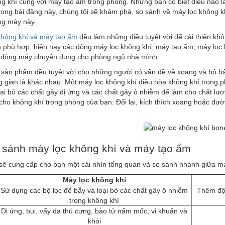
g khí cùng với máy tạo ẩm trong phòng. Nhưng bạn có biết điều nào là
rong bài đăng này, chúng tôi sẽ khám phá, so sánh về máy lọc không k
ng máy này.
không khí và máy tạo ẩm
đều làm những điều tuyệt vời để cải thiện k
 phù hợp, hiện nay các dòng máy lọc không khí, máy tạo ẩm, máy lọc 
 dòng máy chuyên dụng cho phòng ngủ nhà mình.
i sản phẩm đều tuyệt vời cho những người có vấn đề về xoang và hô h
 gian là khác nhau. Một máy lọc không khí điều hòa không khí trong p
oại bỏ các chất gây dị ứng và các chất gây ô nhiễm để làm cho chất lư
ho không khí trong phòng của bạn. Đổi lại, kích thích xoang hoặc đư
.
 sánh máy lọc không khí và máy tạo ẩm
sẽ cung cấp cho bạn một cái nhìn tổng quan và so sánh nhanh giữa m
Máy lọc không khí
Sử dụng các bộ lọc để bẫy và loại bỏ các chất gây ô nhiễm
Thêm độ 
trong không khí
Dị ứng, bụi, vẩy da thú cưng, bào tử nấm mốc, vi khuẩn và
khói