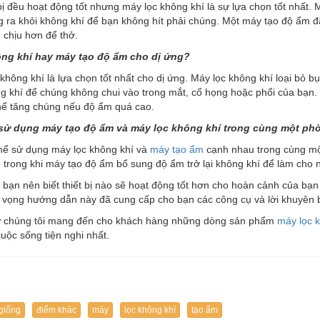
 bị đều hoạt động tốt nhưng máy lọc không khí là sự lựa chọn tốt nhất.
 ra khỏi không khí để bạn không hít phải chúng. Một máy tạo độ ẩm đã
 chịu hơn để thở.
ông khí hay máy tạo độ ẩm cho dị ứng?
không khí là lựa chọn tốt nhất cho dị ứng. Máy lọc không khí loại bỏ 
g khí để chúng không chui vào trong mắt, cổ họng hoặc phổi của bạn.
hể tăng chúng nếu độ ẩm quá cao.
 sử dụng máy tạo độ ẩm và máy lọc không khí trong cùng một p
thể sử dụng máy lọc không khí và
máy tạo ẩm
cạnh nhau trong cùng mộ
 trong khi máy tạo độ ẩm bổ sung độ ẩm trở lại không khí để làm cho n
 bạn nên biết thiết bị nào sẽ hoạt động tốt hơn cho hoàn cảnh của bạ
 vọng hướng dẫn này đã cung cấp cho bạn các công cụ và lời khuyên b
r
chúng tôi mang đến cho khách hàng những dòng sản phẩm
máy lọc 
cuộc sống tiện nghi nhất.
giống
điểm khác
máy
lọc không khí
tạo ẩm