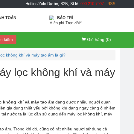
Hotline/Zalo Dự án, B2B, Sỉ lẻ:
090 210 7997
-
RSS
NH TOÁN
BẢO TRÌ
Miễn phí Trọn đời*
m kiếm
Giỏ hàng (
0
)
ọc không khí và máy tạo ẩm là gì?
áy lọc không khí và máy
c không khí và máy tạo ẩm
đang được nhiều người quan
điện gia dụng thiết yếu bởi không khí đang ngày càng ô nhiễm
 tại nước ta là lúc cần sử dụng đến máy lọc không khí, máy
ạo ẩm. Trong khi đó, cũng có rất nhiều người sử dụng cả