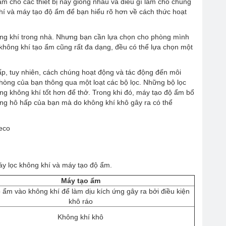
m cho các thiết bị này giống nhau và điều gì làm cho chúng
hí và máy tạo độ ẩm để bạn hiểu rõ hơn về cách thức hoạt
hông khí trong nhà. Nhưng bạn cần lựa chọn cho phòng mình
không khí tạo ẩm cũng rất đa dạng, đều có thể lựa chọn một
ấp, tuy nhiên, cách chúng hoạt động và tác động đến môi
hòng của bạn thông qua một loạt các bộ lọc. Những bộ lọc
ợng không khí tốt hơn để thở. Trong khi đó, máy tạo độ ẩm bổ
ờng hô hấp của bạn mà do không khí khô gây ra có thể
áy lọc không khí và máy tạo độ ẩm.
Máy tạo ẩm
ẩm vào không khí để làm dịu kích ứng gây ra bởi điều kiện
khô ráo
Không khí khô