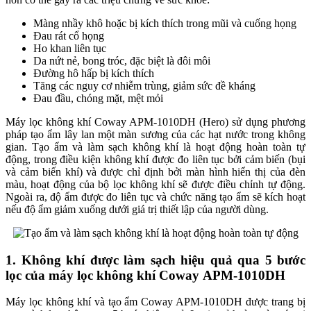
Màng nhầy khô hoặc bị kích thích trong mũi và cuống họng
Đau rát cổ họng
Ho khan liên tục
Da nứt nẻ, bong tróc, đặc biệt là đôi môi
Đường hô hấp bị kích thích
Tăng các nguy cơ nhiễm trùng, giảm sức đề kháng
Đau đầu, chóng mặt, mệt mỏi
Máy lọc không khí Coway APM-1010DH (Hero) sử dụng phương
pháp tạo ẩm lây lan một màn sương của các hạt nước trong không
gian. Tạo ẩm và làm sạch không khí là hoạt động hoàn toàn tự
động, trong điều kiện không khí được đo liên tục bởi cảm biến (bụi
và cảm biến khí) và được chỉ định bởi màn hình hiển thị của đèn
màu, hoạt động của bộ lọc không khí sẽ được điều chỉnh tự động.
Ngoài ra, độ ẩm được đo liên tục và chức năng tạo ẩm sẽ kích hoạt
nếu độ ẩm giảm xuống dưới giá trị thiết lập của người dùng.
1. Không khí được làm sạch hiệu quả qua 5 bước
lọc của máy lọc không khí Coway APM-1010DH
Máy lọc không khí và tạo ẩm Coway APM-1010DH được trang bị