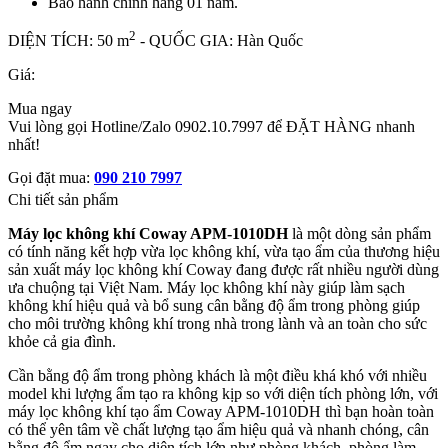
Bảo hành chính hãng 01 năm.
2
DIỆN TÍCH: 50 m
- QUỐC GIA: Hàn Quốc
Giá:
Mua ngay
Vui lòng gọi Hotline/Zalo 0902.10.7997 để ĐẶT HÀNG nhanh
nhất!
Gọi đặt mua:
090 210 7997
Chi tiết sản phẩm
Máy lọc không khí Coway APM-1010DH
là một dòng sản phẩm
có tính năng kết hợp vừa lọc không khí, vừa tạo ẩm của thương hiệu
sản xuất máy lọc không khí Coway đang được rất nhiều người dùng
ưa chuộng tại Việt Nam. Máy lọc không khí này giúp làm sạch
không khí hiệu quả và bổ sung cân bằng độ ẩm trong phòng giúp
cho môi trường không khí trong nhà trong lành và an toàn cho sức
khỏe cả gia đình.
Cần bằng độ ẩm trong phòng khách là một điều khá khó với nhiều
model khi lượng ẩm tạo ra không kịp so với diện tích phòng lớn, với
máy lọc không khí tạo ẩm Coway APM-1010DH thì bạn hoàn toàn
có thể yên tâm về chất lượng tạo ẩm hiệu quả và nhanh chóng, cân
bằng độ ẩm ngay cho diện tích lớn như phòng khách, phòng làm