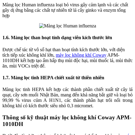
Màng lọc Human influenza loại bỏ virus gây cảm lạnh và các chất
gây dị ứng bằng các chất tự nhiên từ lá cây ginko và enzym tổng
hợp
1.6. Màng lọc than hoạt tính dạng viên kích thước lớn
Được chế tác từ vô số hạt than hoạt tính kích thước lớn, với diện
tích tiếp xúc không khí lớn,
máy lọc không khí Coway
APM-
1010DH kết hợp tạo ẩm hấp thụ mùi độc hại, mùi thuốc lá, mùi thức
ăn, mùi VOCs triệt để.
1.7. Màng lọc tinh HEPA chiết xuất từ thiên nhiên
Màng lọc tinh HEPA kết hợp các thành phần chiết xuất từ cây lá
quạt, cây sơn muối Nhật Bản, mang đến khả năng bắt giữ và loại bỏ
99,99 % virus cúm A H1N1, các thành phần hạt trôi nổi trong
không khí có kích thước siêu nhỏ 0,3 micromet.
Thông số kỹ thuật máy lọc không khí Coway APM-
1010DH