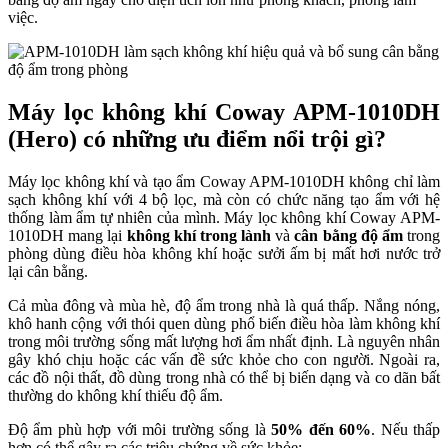
việc.
Máy lọc không khí Coway APM-1010DH
(Hero) có những ưu điểm nổi trội gì?
Máy lọc không khí và tạo ẩm Coway APM-1010DH không chỉ làm
sạch không khí với 4 bộ lọc, mà còn có chức năng tạo ẩm với hệ
thống làm ẩm tự nhiên của mình.
Máy lọc không khí Coway APM-
1010DH mang lại
không khí trong lành
và
cân bằng độ ẩm
trong
phòng dùng điều hòa không khí hoặc sưởi ấm bị mất hơi nước trở
lại cân bằng.
Cả mùa đông và mùa hè, độ ẩm trong nhà là quá thấp. Nắng nóng,
khô hanh cộng với thói quen dùng phổ biến điều hòa làm không khí
trong môi trường sống mất lượng hơi ẩm nhất định. Là nguyên nhân
gây khó chịu hoặc các vấn đề sức khỏe cho con người. Ngoài ra,
các đồ nội thất, đồ dùng trong nhà có thể bị biến dạng và co dãn bất
thường do không khí thiếu độ ẩm.
Độ ẩm phù hợp với môi trường sống là
50% đến 60%
. Nếu thấp
hơn có thể gây ra các triệu chứng về sức khỏe: