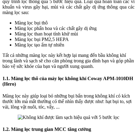
quy trình lọc thông qua 5 bước hiệu quả. Loại quả hoàn toàn các vi
khuẩn và virus gây hại, mùi và các chất gây dị ứng thông qua các
màng lọc sau:
Màng lọc bụi thô
Màng lọc phấn hoa và các chất gây dị ứng
Màng lọc than hoạt tính khử mùi
Màng lọc bụi PM2,5 HEPA
Màng lọc tạo ẩm tự nhiên
Tất cả những màng lọc này kết hợp lại mang đến bầu không khí
trong lành và sạch sẽ cho căn phòng trong gia đình bạn và góp phần
bảo vệ sức khỏe của bạn và người xung quanh.
1.1. Màng lọc thô của máy lọc không khí Coway APM-1010DH
(Hero)
Màng lọc này giúp loại bỏ những bụi bẩn trong không khí có kích
thước lớn mà mắt thường có thể nhìn thấy được như: hạt bụi to, sợi
vải, lông vật nuôi, tóc, vẩy, ...
1.2. Màng lọc trung gian MCC tăng cường