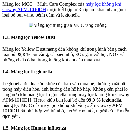
Màng lọc MCC – Multi Care Complex của
máy lọc không khí
Coway APM-1010DH
được kết hợp từ 3 lớp lọc khác nhau giúp
loại bỏ bụi vàng, bệnh cúm và legionella.
1.3. Màng lọc Yellow Dust
Màng lọc Yellow Dust mang đến không khí trong lành bằng cách
loại bỏ 98,8 % bụi vàng, cát siêu nhỏ, SOx gắn với bụi, NOx và
những chất có hại trong không khí ẩm của mùa xuân.
1.4. Màng lọc Legionella
Legionella đe dọa sức khỏe của bạn vào mùa hè, thường xuất hiện
trong máy điều hòa, ảnh hưởng đến hệ hô hấp. Không cần phải lo
lắng nữa khi màng lọc Legionella trong máy lọc không khí Coway
APM-1010DH (Hero) giúp bạn loại bỏ đến
99,9 % legionella
,
màng lọc MCC của máy lọc không khí và tạo ẩm Coway APM-
1010DH rất phù hợp với trẻ nhỏ, người cao tuổi, người có hệ miễn
dịch yếu.
1.5. Màng lọc Human influenza