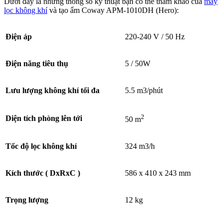
Dưới đây là những thông số kỹ thuật bạn có thể tham khảo của
máy
lọc không khí
và tạo ẩm Coway APM-1010DH (Hero):
Điện áp
220-240 V / 50 Hz
Điện năng tiêu thụ
5 / 50W
Lưu lượng không khí tối đa
5.5 m3/phút
2
Diện tích phòng lên tới
50 m
Tốc độ lọc không khí
324 m3/h
Kích thước ( DxRxC )
586 x 410 x 243 mm
Trọng lượng
12 kg