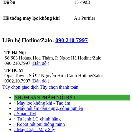
Độ ồn
15-49dB
Hệ thống máy lọc không khí
Air Purifier
Liên hệ Hotline/Zalo:
090 210 7997
TP Hà Nội
Số 603 Hoàng Hoa Thám, P. Ngọc Hà Hotline/Zalo:
090.210.7997 (
Bản đồ
)
TP HCM
Opal Tower, Số 92 Nguyễn Hữu Cảnh Hotline/Zalo:
0902.10.7997 (
Bản đồ
)
Tùy chọn giao dịch
Tùy chọn thanh toán
NHÓM SẢN PHẨM NỔI BẬT
› Máy lọc không khí - Tạo ẩm
› Máy hút ẩm dân dụng, công nghiệp
› Smart Tivi
› Tủ lạnh LG chính hãng
› Robot hút bụi thông minh
› Máy Giặt - Máy Sấy