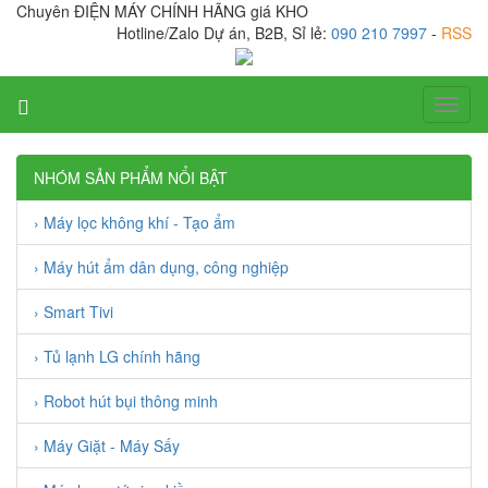
Chuyên ĐIỆN MÁY CHÍNH HÃNG giá KHO
Hotline/Zalo Dự án, B2B, Sỉ lẻ:
090 210 7997
-
RSS
Toggl
naviga
NHÓM SẢN PHẨM NỔI BẬT
› Máy lọc không khí - Tạo ẩm
› Máy hút ẩm dân dụng, công nghiệp
› Smart Tivi
› Tủ lạnh LG chính hãng
› Robot hút bụi thông minh
› Máy Giặt - Máy Sấy