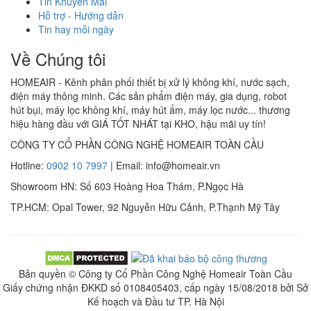
Tin Khuyến Mãi
Hỗ trợ - Hướng dẫn
Tin hay mỗi ngày
Về Chúng tôi
HOMEAIR - Kênh phân phối thiết bị xử lý không khí, nước sạch,
điện máy thông minh. Các sản phẩm điện máy, gia dụng, robot
hút bụi, máy lọc không khí, máy hút ẩm, máy lọc nước... thương
hiệu hàng đầu với GIÁ TỐT NHÁT tại KHO, hậu mãi uy tín!
CÔNG TY CỔ PHẦN CÔNG NGHỆ HOMEAIR TOÀN CẦU
Hotline:
0902 10 7997
| Email: info@homeair.vn
Showroom HN: Số 603 Hoàng Hoa Thám, P.Ngọc Hà
TP.HCM: Opal Tower, 92 Nguyễn Hữu Cảnh, P.Thạnh Mỹ Tây
Bản quyền © Công ty Cổ Phần Công Nghệ Homeair Toàn Cầu
Giấy chứng nhận ĐKKD số 0108405403, cấp ngày 15/08/2018 bởi Sở
Kế hoạch và Đầu tư TP. Hà Nội