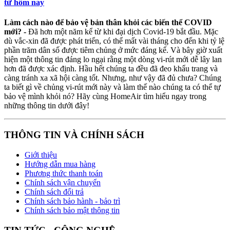
từ hôm nay
Làm cách nào để bảo vệ bản thân khỏi các biến thể COVID
mới? -
Đã hơn một năm kể từ khi đại dịch Covid-19 bắt đầu. Mặc
dù vắc-xin đã được phát triển, có thể mất vài tháng cho đến khi tỷ lệ
phần trăm dân số được tiêm chủng ở mức đáng kể. Và bây giờ xuất
hiện một thông tin đáng lo ngại rằng một dòng vi-rút mới dễ lây lan
hơn đã được xác định. Hầu hết chúng ta đều đã đeo khẩu trang và
càng tránh xa xã hội càng tốt. Nhưng, như vậy đã đủ chưa? Chúng
ta biết gì về chủng vi-rút mới này và làm thế nào chúng ta có thể tự
bảo vệ mình khỏi nó? Hãy cùng HomeAir tìm hiểu ngay trong
những thông tin dưới đây!
THÔNG TIN VÀ CHÍNH SÁCH
Giới thiệu
Hướng dẫn mua hàng
Phương thức thanh toán
Chính sách vận chuyển
Chính sách đổi trả
Chính sách bảo hành - bảo trì
Chính sách bảo mật thông tin