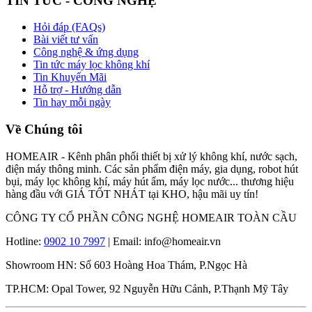
TIN TỨC - CÔNG NGHỆ
Hỏi đáp (FAQs)
Bài viết tư vấn
Công nghệ & ứng dụng
Tin tức máy lọc không khí
Tin Khuyến Mãi
Hỗ trợ - Hướng dẫn
Tin hay mỗi ngày
Về Chúng tôi
HOMEAIR - Kênh phân phối thiết bị xử lý không khí, nước sạch,
điện máy thông minh. Các sản phẩm điện máy, gia dụng, robot hút
bụi, máy lọc không khí, máy hút ẩm, máy lọc nước... thương hiệu
hàng đầu với GIÁ TỐT NHÁT tại KHO, hậu mãi uy tín!
CÔNG TY CỔ PHẦN CÔNG NGHỆ HOMEAIR TOÀN CẦU
Hotline:
0902 10 7997
| Email: info@homeair.vn
Showroom HN: Số 603 Hoàng Hoa Thám, P.Ngọc Hà
TP.HCM: Opal Tower, 92 Nguyễn Hữu Cảnh, P.Thạnh Mỹ Tây