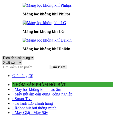
Màng lọc không khí Philips
Màng lọc không khí LG
Màng lọc không khí Daikin
Tìm kiếm
Giỏ hàng (
0
)
NHÓM SẢN PHẨM NỔI BẬT
› Máy lọc không khí - Tạo ẩm
› Máy hút ẩm dân dụng, công nghiệp
› Smart Tivi
› Tủ lạnh LG chính hãng
› Robot hút bụi thông minh
› Máy Giặt - Máy Sấy