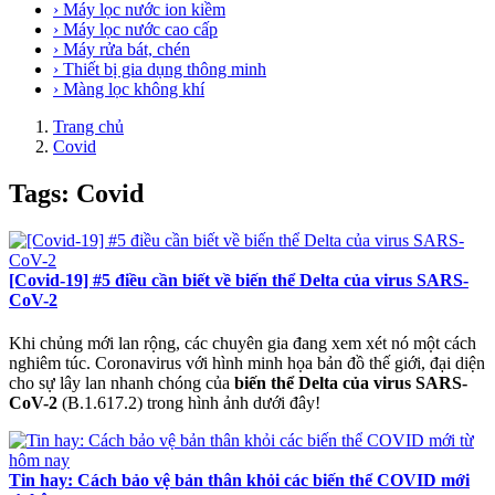
› Máy lọc nước ion kiềm
› Máy lọc nước cao cấp
› Máy rửa bát, chén
› Thiết bị gia dụng thông minh
› Màng lọc không khí
Trang chủ
Covid
Tags: Covid
[Covid-19] #5 điều cần biết về biến thể Delta của virus SARS-
CoV-2
Khi chủng mới lan rộng, các chuyên gia đang xem xét nó một cách
nghiêm túc. Coronavirus với hình minh họa bản đồ thế giới, đại diện
cho sự lây lan nhanh chóng của
biến thể Delta của virus SARS-
CoV-2
(B.1.617.2) trong hình ảnh dưới đây!
Tin hay: Cách bảo vệ bản thân khỏi các biến thể COVID mới