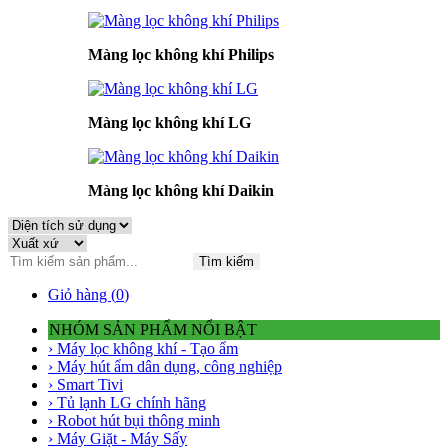
Màng lọc không khí Philips
Màng lọc không khí LG
Màng lọc không khí Daikin
Tìm kiếm
Giỏ hàng (
0
)
NHÓM SẢN PHẨM NỔI BẬT
› Máy lọc không khí - Tạo ẩm
› Máy hút ẩm dân dụng, công nghiệp
› Smart Tivi
› Tủ lạnh LG chính hãng
› Robot hút bụi thông minh
› Máy Giặt - Máy Sấy