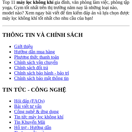
Top 11
máy lọc không khí
gia đình, văn phòng làm việc, phòng tập
yoga, Gym tốt nhất trên thị trường năm nay là những loại nào,
model nào? Xem ngay bài viết để tìm kiếm đáp án và lựa chọn được
máy lọc không khí tốt nhất cho nhu cầu của bạn!
THÔNG TIN VÀ CHÍNH SÁCH
Giới thiệu
Hướng dẫn mua hàng
Phương thức thanh toán
Chính sách vận chuyển
Chính sách đổi trả
Chính sách bảo hành - bảo trì
Chính sách bảo mật thông tin
TIN TỨC - CÔNG NGHỆ
Hỏi đáp (FAQs)
Bài viết tư vấn
Công nghệ & ứng dụng
Tin tức máy lọc không khí
Tin Khuyến Mãi
Hỗ trợ - Hướng dẫn