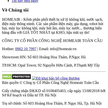
Tin hay mỗi ngày
Về Chúng tôi
HOMEAIR - Kênh phân phối thiết bị xử lý không khí, nước sạch,
điện máy thông minh. Các sản phẩm điện máy, gia dụng, robot hút
bụi, máy lọc không khí, máy hút ẩm, máy lọc nước... thương hiệu
hàng đầu với GIÁ TỐT NHÁT tại KHO, hậu mãi uy tín!
CÔNG TY CỔ PHẦN CÔNG NGHỆ HOMEAIR TOÀN CẦU
Hotline:
0902 10 7997
| Email: info@homeair.vn
Showroom HN: Số 603 Hoàng Hoa Thám, P.Ngọc Hà
TP.HCM: Opal Tower, 92 Nguyễn Hữu Cảnh, P.Thạnh Mỹ Tây
Bản quyền © Công ty Cổ Phần Công Nghệ Homeair Toàn Cầu
Giấy chứng nhận ĐKKD số 0108405403, cấp ngày 15/08/2018 bởi
Sở Kế hoạch và Đầu tư TP. Hà Nội
Trụ sở chính: Số 603 Hoàng Hoa Thám, P. Ngọc Hà, Tp. Hà Nội