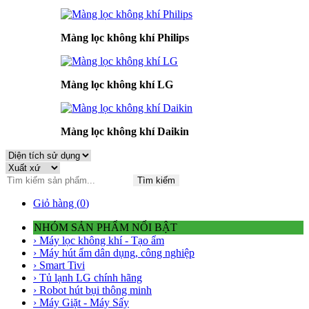
Màng lọc không khí Philips
Màng lọc không khí LG
Màng lọc không khí Daikin
Tìm kiếm
Giỏ hàng (
0
)
NHÓM SẢN PHẨM NỔI BẬT
› Máy lọc không khí - Tạo ẩm
› Máy hút ẩm dân dụng, công nghiệp
› Smart Tivi
› Tủ lạnh LG chính hãng
› Robot hút bụi thông minh
› Máy Giặt - Máy Sấy