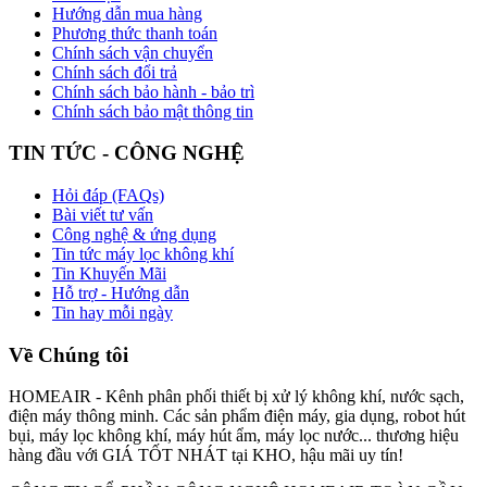
Hướng dẫn mua hàng
Phương thức thanh toán
Chính sách vận chuyển
Chính sách đổi trả
Chính sách bảo hành - bảo trì
Chính sách bảo mật thông tin
TIN TỨC - CÔNG NGHỆ
Hỏi đáp (FAQs)
Bài viết tư vấn
Công nghệ & ứng dụng
Tin tức máy lọc không khí
Tin Khuyến Mãi
Hỗ trợ - Hướng dẫn
Tin hay mỗi ngày
Về Chúng tôi
HOMEAIR - Kênh phân phối thiết bị xử lý không khí, nước sạch,
điện máy thông minh. Các sản phẩm điện máy, gia dụng, robot hút
bụi, máy lọc không khí, máy hút ẩm, máy lọc nước... thương hiệu
hàng đầu với GIÁ TỐT NHÁT tại KHO, hậu mãi uy tín!