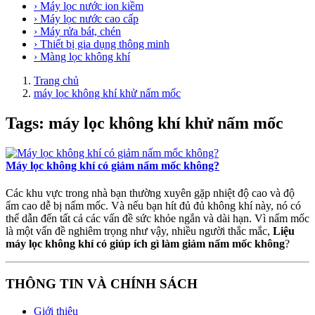
› Máy lọc nước ion kiềm
› Máy lọc nước cao cấp
› Máy rửa bát, chén
› Thiết bị gia dụng thông minh
› Màng lọc không khí
Trang chủ
máy lọc không khí khử nấm mốc
Tags: máy lọc không khí khử nấm mốc
Máy lọc không khí có giảm nấm mốc không?
Các khu vực trong nhà bạn thường xuyên gặp nhiệt độ cao và độ
ẩm cao dễ bị nấm mốc. Và nếu bạn hít đủ đủ không khí này, nó có
thể dẫn đến tất cả các vấn đề sức khỏe ngắn và dài hạn. Vì nấm mốc
là một vấn đề nghiêm trọng như vậy, nhiều người thắc mắc,
Liệu
máy lọc không khí có giúp ích gì làm giảm nấm mốc không
?
THÔNG TIN VÀ CHÍNH SÁCH
Giới thiệu