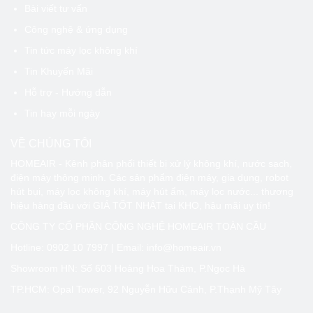
Bài viết tư vấn
Công nghệ & ứng dụng
Tin tức máy lọc không khí
Tin Khuyến Mãi
Hỗ trợ - Hướng dẫn
Tin hay mỗi ngày
VỀ CHÚNG TÔI
HOMEAIR - Kênh phân phối thiết bị xử lý không khí, nước sạch,
điện máy thông minh. Các sản phẩm điện máy, gia dụng, robot
hút bụi, máy lọc không khí, máy hút ẩm, máy lọc nước... thương
hiệu hàng đầu với GIÁ TỐT NHÁT tại KHO, hậu mãi uy tín!
CÔNG TY CỔ PHẦN CÔNG NGHỆ HOMEAIR TOÀN CẦU
Hotline:
0902 10 7997
| Email: info@homeair.vn
Showroom HN: Số 603 Hoàng Hoa Thám, P.Ngọc Hà
TP.HCM: Opal Tower, 92 Nguyễn Hữu Cảnh, P.Thạnh Mỹ Tây