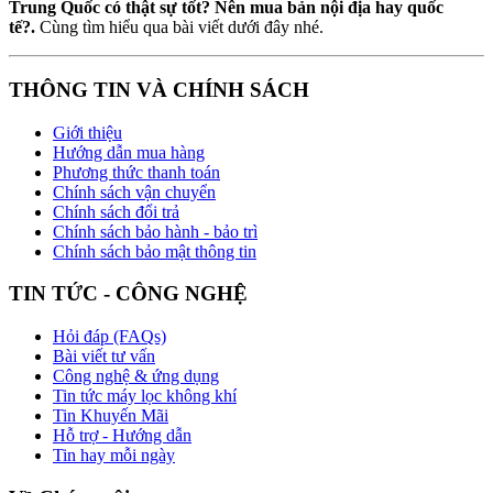
Trung Quốc có thật sự tốt?
Nên mua bản nội địa hay quốc
tế?.
Cùng tìm hiểu qua bài viết dưới đây nhé.
THÔNG TIN VÀ CHÍNH SÁCH
Giới thiệu
Hướng dẫn mua hàng
Phương thức thanh toán
Chính sách vận chuyển
Chính sách đổi trả
Chính sách bảo hành - bảo trì
Chính sách bảo mật thông tin
TIN TỨC - CÔNG NGHỆ
Hỏi đáp (FAQs)
Bài viết tư vấn
Công nghệ & ứng dụng
Tin tức máy lọc không khí
Tin Khuyến Mãi
Hỗ trợ - Hướng dẫn
Tin hay mỗi ngày