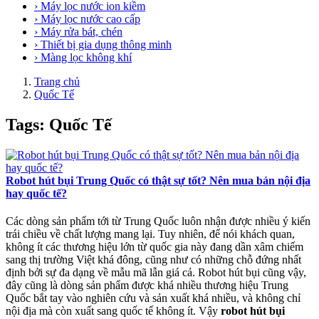
› Máy lọc nước ion kiềm
› Máy lọc nước cao cấp
› Máy rửa bát, chén
› Thiết bị gia dụng thông minh
› Màng lọc không khí
Trang chủ
Quốc Tế
Tags: Quốc Tế
Robot hút bụi Trung Quốc có thật sự tốt? Nên mua bản nội địa
hay quốc tế?
Các dòng sản phẩm tới từ Trung Quốc luôn nhận được nhiều ý kiến
trái chiều về chất lượng mang lại. Tuy nhiên, để nói khách quan,
không ít các thương hiệu lớn từ quốc gia này đang dần xâm chiếm
sang thị trường Việt khá đông, cũng như có những chỗ đứng nhất
định bởi sự đa dạng về mẫu mã lẫn giá cả. Robot hút bụi cũng vậy,
đây cũng là dòng sản phẩm được khá nhiều thương hiệu Trung
Quốc bắt tay vào nghiên cứu và sản xuất khá nhiều, và không chỉ
nội địa mà còn xuất sang quốc tế không ít. Vậy
robot hút bụi