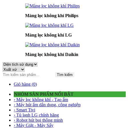
Màng lọc không khí Philips
Màng lọc không khí LG
Màng lọc không khí Daikin
Tìm kiếm
Giỏ hàng (
0
)
NHÓM SẢN PHẨM NỔI BẬT
› Máy lọc không khí - Tạo ẩm
› Máy hút ẩm dân dụng, công nghiệp
› Smart Tivi
› Tủ lạnh LG chính hãng
› Robot hút bụi thông minh
› Máy Giặt - Máy Sấy