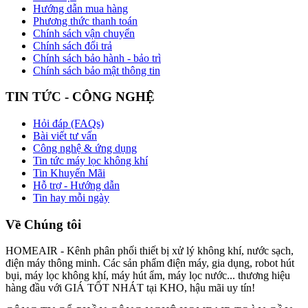
Hướng dẫn mua hàng
Phương thức thanh toán
Chính sách vận chuyển
Chính sách đổi trả
Chính sách bảo hành - bảo trì
Chính sách bảo mật thông tin
TIN TỨC - CÔNG NGHỆ
Hỏi đáp (FAQs)
Bài viết tư vấn
Công nghệ & ứng dụng
Tin tức máy lọc không khí
Tin Khuyến Mãi
Hỗ trợ - Hướng dẫn
Tin hay mỗi ngày
Về Chúng tôi
HOMEAIR - Kênh phân phối thiết bị xử lý không khí, nước sạch,
điện máy thông minh. Các sản phẩm điện máy, gia dụng, robot hút
bụi, máy lọc không khí, máy hút ẩm, máy lọc nước... thương hiệu
hàng đầu với GIÁ TỐT NHÁT tại KHO, hậu mãi uy tín!