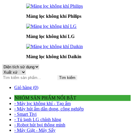
Màng lọc không khí Philips
Màng lọc không khí LG
Màng lọc không khí Daikin
Tìm kiếm
Giỏ hàng (
0
)
NHÓM SẢN PHẨM NỔI BẬT
› Máy lọc không khí - Tạo ẩm
› Máy hút ẩm dân dụng, công nghiệp
› Smart Tivi
› Tủ lạnh LG chính hãng
› Robot hút bụi thông minh
› Máy Giặt - Máy Sấy