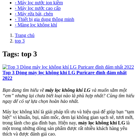
› Máy lọc nước ion kiềm
› Máy lọc nước cao cấp
› Máy rửa bát, chén
› Thiết bị gia dụng thông minh
› Màng lọc không khí
Trang chủ
top 3
Tags: top 3
Top 3 Dòng máy lọc không khí LG Puricare đình đám nhất
2022
Bạn đang tìm hiểu về
máy lọc không khí LG
và muốn sắm một
“em” nhưng lại chưa biết loại nào là phù hợp nhất? Cùng tìm hiểu
ngay để có sự lựa chọn hoàn hảo nhất.
Máy lọc không khí là giải pháp tối ưu và hiệu quả để giúp bạn “tạm
biệt” vi khuẩn, bụi, nấm mốc, đem lại không gian sạch sẽ, tươi mới,
trong lành cho gia đình bạn. Hiện nay,
máy lọc không khí LG
là
một trong những dòng sản phẩm được rất nhiều khách hàng yêu
thích và được đánh giá cao.