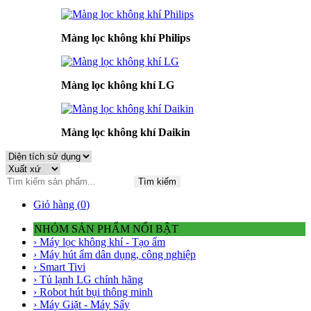
Màng lọc không khí Philips
Màng lọc không khí LG
Màng lọc không khí Daikin
Tìm kiếm
Giỏ hàng (
0
)
NHÓM SẢN PHẨM NỔI BẬT
› Máy lọc không khí - Tạo ẩm
› Máy hút ẩm dân dụng, công nghiệp
› Smart Tivi
› Tủ lạnh LG chính hãng
› Robot hút bụi thông minh
› Máy Giặt - Máy Sấy