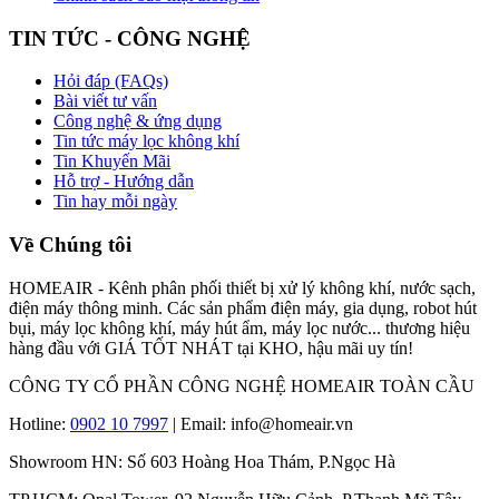
TIN TỨC - CÔNG NGHỆ
Hỏi đáp (FAQs)
Bài viết tư vấn
Công nghệ & ứng dụng
Tin tức máy lọc không khí
Tin Khuyến Mãi
Hỗ trợ - Hướng dẫn
Tin hay mỗi ngày
Về Chúng tôi
HOMEAIR - Kênh phân phối thiết bị xử lý không khí, nước sạch,
điện máy thông minh. Các sản phẩm điện máy, gia dụng, robot hút
bụi, máy lọc không khí, máy hút ẩm, máy lọc nước... thương hiệu
hàng đầu với GIÁ TỐT NHÁT tại KHO, hậu mãi uy tín!
CÔNG TY CỔ PHẦN CÔNG NGHỆ HOMEAIR TOÀN CẦU
Hotline:
0902 10 7997
| Email: info@homeair.vn
Showroom HN: Số 603 Hoàng Hoa Thám, P.Ngọc Hà