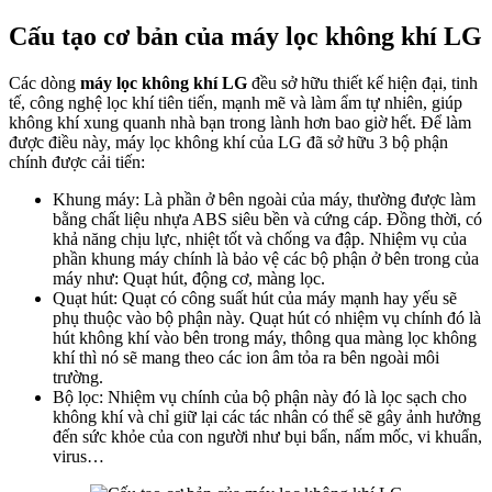
Cấu tạo cơ bản của máy lọc không khí LG
Các dòng
máy lọc không khí LG
đều sở hữu thiết kế hiện đại, tinh
tế, công nghệ lọc khí tiên tiến, mạnh mẽ và làm ẩm tự nhiên, giúp
không khí xung quanh nhà bạn trong lành hơn bao giờ hết. Để làm
được điều này, máy lọc không khí của LG đã sở hữu 3 bộ phận
chính được cải tiến:
Khung máy: Là phần ở bên ngoài của máy, thường được làm
bằng chất liệu nhựa ABS siêu bền và cứng cáp. Đồng thời, có
khả năng chịu lực, nhiệt tốt và chống va đập. Nhiệm vụ của
phần khung máy chính là bảo vệ các bộ phận ở bên trong của
máy như: Quạt hút, động cơ, màng lọc.
Quạt hút: Quạt có công suất hút của máy mạnh hay yếu sẽ
phụ thuộc vào bộ phận này. Quạt hút có nhiệm vụ chính đó là
hút không khí vào bên trong máy, thông qua màng lọc không
khí thì nó sẽ mang theo các ion âm tỏa ra bên ngoài môi
trường.
Bộ lọc: Nhiệm vụ chính của bộ phận này đó là lọc sạch cho
không khí và chỉ giữ lại các tác nhân có thể sẽ gây ảnh hưởng
đến sức khỏe của con người như bụi bẩn, nấm mốc, vi khuẩn,
virus…