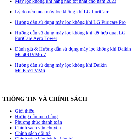
Máy lọc không khí hãng nào tốt nhất cho năm 2023
Lý do nên mua máy lọc không khí LG PuriCare
Hướng dẫn sử dụng máy lọc không khí LG Puricare Pro
Hướng dẫn sử dụng máy lọc không khí kết hợp quạt LG
PuriCare Aero Tower
Đánh giá & Hướng dẫn sử dụng máy lọc không khí Daikin
MC40UVM6-7
Hướng dẫn sử dụng máy lọc không khí Daikin
MCK55TVM6
THÔNG TIN VÀ CHÍNH SÁCH
Giới thiệu
Hướng dẫn mua hàng
Phương thức thanh toán
Chính sách vận chuyển
Chính sách đổi trả
Chính sách bảo hành - bảo trì