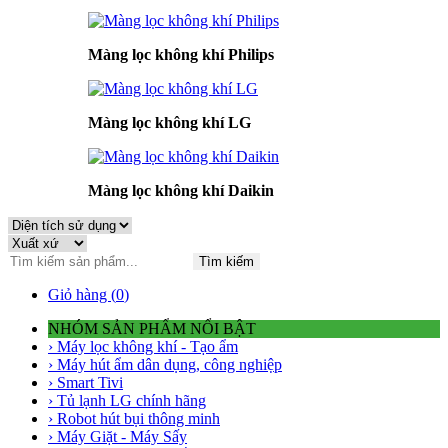
Màng lọc không khí Philips
Màng lọc không khí LG
Màng lọc không khí Daikin
Tìm kiếm
Giỏ hàng (
0
)
NHÓM SẢN PHẨM NỔI BẬT
› Máy lọc không khí - Tạo ẩm
› Máy hút ẩm dân dụng, công nghiệp
› Smart Tivi
› Tủ lạnh LG chính hãng
› Robot hút bụi thông minh
› Máy Giặt - Máy Sấy