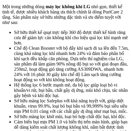
Một trong những dòng
máy lọc không khí LG
nhỏ gọn, thiết kế
tinh tế, được nhiều khách hàng ưa thích chính là dòng PuriCare 2
tầng. Sản phẩm này sở hữu những đặc tính và ưu điểm tuyệt vời
như sau:
Sở hữu thiết kế quạt trực tiếp 360 độ được thiết kế hình răng
cưa để giảm lực cản không khí cho hiệu quả lọc khí mạnh mẽ
hơn.
Chế độ Clean Booster với bộ đẩy khí sạch đi xa lên đến 7.5m,
cùng khả năng lọc khí nhanh hơn 24% và đảm bảo phân bố
khí sạch đều khắp căn phòng. Dựa trên thí nghiệm của LG,
sản phẩm đã làm giảm 90% nồng độ bụi so với giai đoạn đầu,
259m2, hoạt động gió tăng cường AS309DWA, nhanh hơn
24% với 16 phút 30 giây khi chế độ Làm sạch tăng cường
hoạt động so với khi không hoạt động.
Hệ thống lọc 6 bước mạnh mẽ, đa bộ lọc giúp loại bỏ vi
khuẩn/vi rút, bụi bẩn, chất gây dị ứng, mùi khó chịu, tác nhân
gây bệnh và khí độc hại.
Sở hữu màng lọc Safeplus với khả năng tuyệt vời, giúp diệt
khuẩn, virus 99.9%, loại bỏ bụi bẩn và 99,999% bụi siêu siêu
mịn PM 0.01 cùng với các chất gây dị ứng như mạt bụi, mốc.
Sở hữu màng lọc khử mùi, loại bỏ hợp chất độc hại, khí độc.
Cảm biến bụi mịn PM 1.0 và hiển thị trên màn hình, giúp bạn
dễ dàng kiểm soát chất lượng không khí, nắm bắt được tình