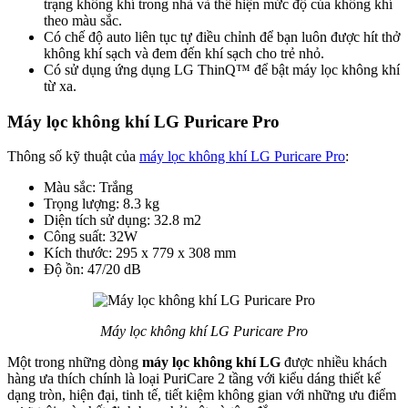
trạng không khí trong nhà và thể hiện mức độ của không khí
theo màu sắc.
Có chế độ auto liên tục tự điều chỉnh để bạn luôn được hít thở
không khí sạch và đem đến khí sạch cho trẻ nhỏ.
Có sử dụng ứng dụng LG ThinQ™ để bật máy lọc không khí
từ xa.
Máy lọc không khí LG Puricare Pro
Thông số kỹ thuật của
máy lọc không khí LG Puricare Pro
:
Màu sắc: Trắng
Trọng lượng: 8.3 kg
Diện tích sử dụng: 32.8 m2
Công suất: 32W
Kích thước: 295 x 779 x 308 mm
Độ ồn: 47/20 dB
Máy lọc không khí LG Puricare Pro
Một trong những dòng
máy lọc không khí LG
được nhiều khách
hàng ưa thích chính là loại PuriCare 2 tầng với kiểu dáng thiết kế
dạng tròn, hiện đại, tinh tế, tiết kiệm không gian với những ưu điểm