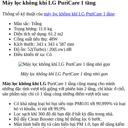
Máy lọc không khí LG PuriCare 1 tầng
Thông số kỹ thuật của
máy lọc không khí LG PuriCare 1 tầng
:
Màu sắc: Trắng
Trọng lượng: 11.6 kg
Diện tích sử dụng: 61.2 m2
Công suất tiêu thụ: 48W
Kích thước: 343 x 343 x 587 mm
Độ ồn: 52(Turbo) / 20(Low) dB
Điều khiển từ xa: Có
Máy lọc không khí LG PuriCare 1 tầng nhỏ gọn
Máy lọc không khí LG
PuriCare 1 tầng cũng mang cho mình
những đặc tính vượt trội giộng với phiên bản 2 tầng, chỉ khác ở chỗ,
sản phẩm này chỉ có 1 tầng cùng những điểm vượt trội sau:
Có khả năng loại bỏ bụi siêu mịn PM0.01 tới 99,999% và loại
bỏ vi khuẩn, vi rút tới 99,9%
Lọc sạch khí 360 độ dù bạn đặt ở bất kỳ đâu trong nhà.
Bộ đẩy Clean Booster cùng hệ thống lọc 6 bước.
Màn hình hiển thị và cảm biến bụi PM 1.0, bạn dễ dàng kiểm