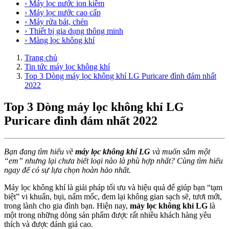
› Máy lọc nước ion kiềm
› Máy lọc nước cao cấp
› Máy rửa bát, chén
› Thiết bị gia dụng thông minh
› Màng lọc không khí
Trang chủ
Tin tức máy lọc không khí
Top 3 Dòng máy lọc không khí LG Puricare đình đám nhất
2022
Top 3 Dòng máy lọc không khí LG
Puricare đình đám nhất 2022
Bạn đang tìm hiểu về
máy lọc không khí LG
và muốn sắm một
“em” nhưng lại chưa biết loại nào là phù hợp nhất? Cùng tìm hiểu
ngay để có sự lựa chọn hoàn hảo nhất.
Máy lọc không khí là giải pháp tối ưu và hiệu quả để giúp bạn “tạm
biệt” vi khuẩn, bụi, nấm mốc, đem lại không gian sạch sẽ, tươi mới,
trong lành cho gia đình bạn. Hiện nay,
máy lọc không khí LG
là
một trong những dòng sản phẩm được rất nhiều khách hàng yêu
thích và được đánh giá cao.