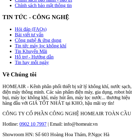
Chính sách bảo mật thông tin
TIN TỨC - CÔNG NGHỆ
Hỏi đáp (FAQs)
Bài viết tư vấn
Công nghệ & ứng dụng
Tin tức máy lọc không khí
Tin Khuyến Mãi
Hỗ trợ - Hướng dẫn
Tin hay mỗi ngày
Về Chúng tôi
HOMEAIR - Kênh phân phối thiết bị xử lý không khí, nước sạch,
điện máy thông minh. Các sản phẩm điện máy, gia dụng, robot hút
bụi, máy lọc không khí, máy hút ẩm, máy lọc nước... thương hiệu
hàng đầu với GIÁ TỐT NHÁT tại KHO, hậu mãi uy tín!
CÔNG TY CỔ PHẦN CÔNG NGHỆ HOMEAIR TOÀN CẦU
Hotline:
0902 10 7997
| Email: info@homeair.vn
Showroom HN: Số 603 Hoàng Hoa Thám, P.Ngọc Hà