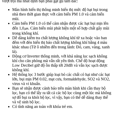
vượt trội mà nhất định bạn phải gật gù tâm đắc:
Màn hình hiển thị thông minh hiển thị mức độ hạt bụi trong
nhà theo thời gian thực với cảm biến PM 1.0 và cảm biến
mùi.
Cảm biến PM 1.0 có thể cảm nhận được các hạt bụi mịn lên
đến 1,0㎛. Cảm biến mùi phát hiện một số hợp chất gây mùi
trong không khí.
Dễ dàng kiểm tra chất lượng không khí từ xa hoặc vào ban
đêm với đèn hiển thị báo chất lượng không khí bằng 4 màu
khác nhau (Từ ô nhiễm đến trong lành: Đỏ, cam, vàng, xanh
lá).
Động cơ Inverter thông minh, với khả năng lọc sạch không
khí cho căn phòng mà vẫn rất yên tĩnh. Chế độ hoạt động
Low Decibel giữ độ ồn thấp tới 20dB và vẫn lọc sạch được
không khí.
Hệ thống lọc 3 bước giúp loại bỏ các chất có hại như các hạt
lớn, bụi mịn PM 0.02, mạt cưa, formaldehyde, SO2 và NO2,
virus và vi khuẩn.
Bạn sẽ nhận được cảnh báo trên màn hình khi cần thay bộ
lọc, bạn có thể lấy ra tất cả các bộ lọc cùng một lúc mà không
sợ đổ bụi ra khỏi bộ lọc, vì vậy, bạn có thể dễ dàng thay thế
và vệ sinh bộ lọc.
Có tính năng an toàn với khóa trẻ em.