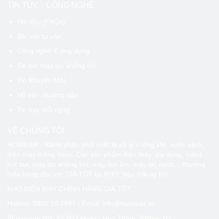
TIN TỨC - CÔNG NGHỆ
Hỏi đáp (FAQs)
Bài viết tư vấn
Công nghệ & ứng dụng
Tin tức máy lọc không khí
Tin Khuyến Mãi
Hỗ trợ - Hướng dẫn
Tin hay mỗi ngày
VỀ CHÚNG TÔI
HOMEAIR - Kênh phân phối thiết bị xử lý không khí, nước sạch,
điện máy thông minh. Các sản phẩm điện máy, gia dụng, robot
hút bụi, máy lọc không khí, máy hút ẩm, máy lọc nước... thương
hiệu hàng đầu với GIÁ TỐT tại KHO, hậu mãi uy tín!
KHO ĐIỆN MÁY CHÍNH HÃNG GIÁ TỐT
Hotline:
0902 10 7997
| Email: info@homeair.vn
Showroom HN: Số 603 Hoàng Hoa Thám, P.Ngọc Hà