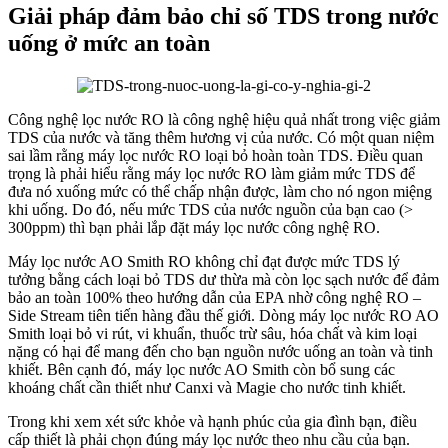
Giải pháp đảm bảo chỉ số TDS trong nước
uống ở mức an toàn
Công nghệ lọc nước RO là công nghệ hiệu quả nhất trong việc giảm
TDS của nước và tăng thêm hương vị của nước. Có một quan niệm
sai lầm rằng máy lọc nước RO loại bỏ hoàn toàn TDS. Điều quan
trọng là phải hiểu rằng máy lọc nước RO làm giảm mức TDS để
đưa nó xuống mức có thể chấp nhận được, làm cho nó ngon miệng
khi uống. Do đó, nếu mức TDS của nước nguồn của bạn cao (>
300ppm) thì bạn phải lắp đặt máy lọc nước công nghệ RO.
Máy lọc nước AO Smith RO không chỉ đạt được mức TDS lý
tưởng bằng cách loại bỏ TDS dư thừa mà còn lọc sạch nước để đảm
bảo an toàn 100% theo hướng dẫn của EPA nhờ công nghệ RO –
Side Stream tiên tiến hàng đầu thế giới. Dòng máy lọc nước RO AO
Smith loại bỏ vi rút, vi khuẩn, thuốc trừ sâu, hóa chất và kim loại
nặng có hại để mang đến cho bạn nguồn nước uống an toàn và tinh
khiết. Bên cạnh đó, máy lọc nước AO Smith còn bổ sung các
khoáng chất cần thiết như Canxi và Magie cho nước tinh khiết.
Trong khi xem xét sức khỏe và hạnh phúc của gia đình bạn, điều
cấp thiết là phải chọn đúng máy lọc nước theo nhu cầu của bạn.