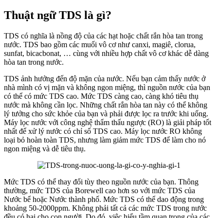
Thuật ngữ TDS là gì?
TDS có nghĩa là nồng độ của các hạt hoặc chất rắn hòa tan trong
nước. TDS bao gồm các muối vô cơ như canxi, magiê, clorua,
sunfat, bicacbonat, … cùng với nhiều hợp chất vô cơ khác dễ dàng
hòa tan trong nước.
TDS ảnh hưởng đến độ mặn của nước. Nếu bạn cảm thấy nước ở
nhà mình có vị mặn và không ngon miệng, thì nguồn nước của bạn
có thể có mức TDS cao. Mức TDS càng cao, càng khó tiêu thụ
nước mà không cần lọc. Những chất rắn hòa tan này có thể không
lý tưởng cho sức khỏe của bạn và phải được lọc ra trước khi uống.
Máy lọc nước với công nghệ thẩm thấu ngược (RO) là giải pháp tốt
nhất để xử lý nước có chỉ số TDS cao. Máy lọc nước RO không
loại bỏ hoàn toàn TDS, nhưng làm giảm mức TDS để làm cho nó
ngon miệng và dễ tiêu thụ.
Mức TDS có thể thay đổi tùy theo nguồn nước của bạn. Thông
thường, mức TDS của Borewell cao hơn so với mức TDS của
Nước bể hoặc Nước thành phố. Mức TDS có thể dao động trong
khoảng 50-2000ppm. Không phải tất cả các mức TDS trong nước
đều có hại cho con người. Do đó, việc hiểu tầm quan trọng của các