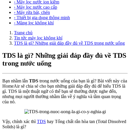
› Máy lọc nước ion kiềm
› Máy lọc nước cao cấp
› Máy rửa bát, chén
› Thiết bị gia dụng thông minh
› Màng lọc không khí
Trang chủ
Tin tức máy lọc không khí
TDS là gì? Những giải đáp đầy đủ về TDS trong nước uống
TDS là gì? Những giải đáp đầy đủ về TDS
trong nước uống
Bạn nhầm lẫn
TDS
trong nước uống của bạn là gì? Bài viết này của
HomeAir sẽ chia sẻ cho bạn những giải đáp đầy đủ để hiểu TDS là
gì. TDS là một thuật ngữ có thể bạn sẽ thường được nghe đến,
nhưng mọi người thường nhầm lẫn về ý nghĩa và tầm quan trọng
của nó.
Vậy, chính xác thì
TDS
hay Tổng chất rắn hòa tan (Total Dissolved
Solids) là gì?