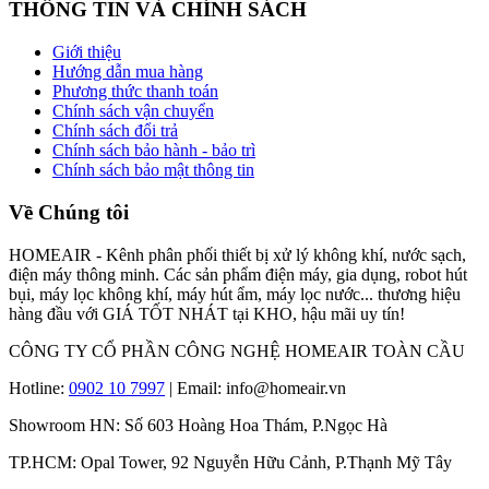
THÔNG TIN VÀ CHÍNH SÁCH
Giới thiệu
Hướng dẫn mua hàng
Phương thức thanh toán
Chính sách vận chuyển
Chính sách đổi trả
Chính sách bảo hành - bảo trì
Chính sách bảo mật thông tin
Về Chúng tôi
HOMEAIR - Kênh phân phối thiết bị xử lý không khí, nước sạch,
điện máy thông minh. Các sản phẩm điện máy, gia dụng, robot hút
bụi, máy lọc không khí, máy hút ẩm, máy lọc nước... thương hiệu
hàng đầu với GIÁ TỐT NHÁT tại KHO, hậu mãi uy tín!
CÔNG TY CỔ PHẦN CÔNG NGHỆ HOMEAIR TOÀN CẦU
Hotline:
0902 10 7997
| Email: info@homeair.vn
Showroom HN: Số 603 Hoàng Hoa Thám, P.Ngọc Hà
TP.HCM: Opal Tower, 92 Nguyễn Hữu Cảnh, P.Thạnh Mỹ Tây