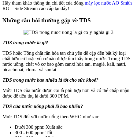
Hãy tham khảo thông tin chi tiết của dòng
máy lọc nước AO Smith
RO – Side Stream cao cấp tại đây!
Những câu hỏi thường gặp về TDS
TDS trong nước là gì?
TDS hoặc Tổng chất rắn hòa tan chủ yếu đề cập đến bất kỳ loại
chất hữu cơ hoặc vô cơ nào được tìm thấy trong nước. Trong TDS
nước uống, chất vô cơ bao gồm canxi hòa tan, magiê, kali, natri,
bicacbonat, clorua và sunfat.
TDS trong nước bao nhiêu là tốt cho sức khoẻ?
Mức TDS của nước được coi là phù hợp hơn và có thể chấp nhận
được để tiêu thụ là dưới 300 PPM.
TDS của nước uống phải là bao nhiêu?
Mức TDS đối với nước uống theo WHO như sau:
Dưới 300 ppm: Xuất sắc
300 - 600 ppm: Tốt