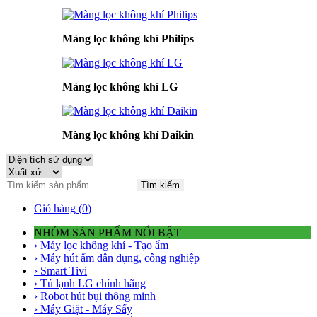
Màng lọc không khí Philips
Màng lọc không khí LG
Màng lọc không khí Daikin
Tìm kiếm
Giỏ hàng (
0
)
NHÓM SẢN PHẨM NỔI BẬT
› Máy lọc không khí - Tạo ẩm
› Máy hút ẩm dân dụng, công nghiệp
› Smart Tivi
› Tủ lạnh LG chính hãng
› Robot hút bụi thông minh
› Máy Giặt - Máy Sấy