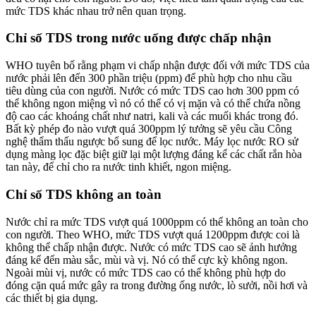
mức TDS khác nhau trở nên quan trọng.
Chỉ số TDS trong nước uống được chấp nhận
WHO tuyên bố rằng phạm vi chấp nhận được đối với mức TDS của
nước phải lên đến 300 phần triệu (ppm) để phù hợp cho nhu cầu
tiêu dùng của con người. Nước có mức TDS cao hơn 300 ppm có
thể không ngon miệng vì nó có thể có vị mặn và có thể chứa nồng
độ cao các khoáng chất như natri, kali và các muối khác trong đó.
Bất kỳ phép đo nào vượt quá 300ppm lý tưởng sẽ yêu cầu Công
nghệ thẩm thấu ngược bổ sung để lọc nước. Máy lọc nước RO sử
dụng màng lọc đặc biệt giữ lại một lượng đáng kể các chất rắn hòa
tan này, để chỉ cho ra nước tinh khiết, ngon miệng.
Chỉ số TDS không an toàn
Nước chỉ ra mức TDS vượt quá 1000ppm có thể không an toàn cho
con người. Theo WHO, mức TDS vượt quá 1200ppm được coi là
không thể chấp nhận được. Nước có mức TDS cao sẽ ảnh hưởng
đáng kể đến màu sắc, mùi và vị. Nó có thể cực kỳ không ngon.
Ngoài mùi vị, nước có mức TDS cao có thể không phù hợp do
đóng cặn quá mức gây ra trong đường ống nước, lò sưởi, nồi hơi và
các thiết bị gia dụng.