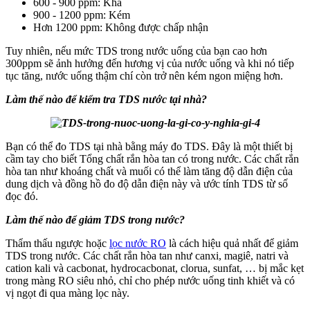
600 - 900 ppm: Khá
900 - 1200 ppm: Kém
Hơn 1200 ppm: Không được chấp nhận
Tuy nhiên, nếu mức TDS trong nước uống của bạn cao hơn
300ppm sẽ ảnh hưởng đến hương vị của nước uống và khi nó tiếp
tục tăng, nước uống thậm chí còn trở nên kém ngon miệng hơn.
Làm thế nào để kiểm tra TDS nước tại nhà?
Bạn có thể đo TDS tại nhà bằng máy đo TDS. Đây là một thiết bị
cầm tay cho biết Tổng chất rắn hòa tan có trong nước. Các chất rắn
hòa tan như khoáng chất và muối có thể làm tăng độ dẫn điện của
dung dịch và đồng hồ đo độ dẫn điện này và ước tính TDS từ số
đọc đó.
Làm thế nào để giảm TDS trong nước?
Thẩm thấu ngược hoặc
lọc nước RO
là cách hiệu quả nhất để giảm
TDS trong nước. Các chất rắn hòa tan như canxi, magiê, natri và
cation kali và cacbonat, hydrocacbonat, clorua, sunfat, … bị mắc kẹt
trong màng RO siêu nhỏ, chỉ cho phép nước uống tinh khiết và có
vị ngọt đi qua màng lọc này.