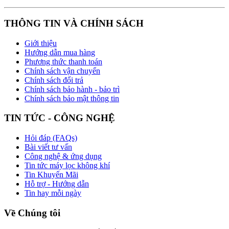
THÔNG TIN VÀ CHÍNH SÁCH
Giới thiệu
Hướng dẫn mua hàng
Phương thức thanh toán
Chính sách vận chuyển
Chính sách đổi trả
Chính sách bảo hành - bảo trì
Chính sách bảo mật thông tin
TIN TỨC - CÔNG NGHỆ
Hỏi đáp (FAQs)
Bài viết tư vấn
Công nghệ & ứng dụng
Tin tức máy lọc không khí
Tin Khuyến Mãi
Hỗ trợ - Hướng dẫn
Tin hay mỗi ngày
Về Chúng tôi