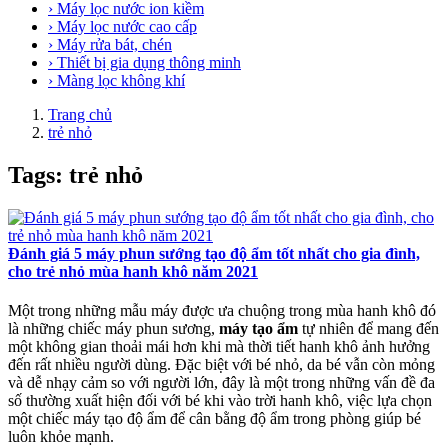
› Máy lọc nước ion kiềm
› Máy lọc nước cao cấp
› Máy rửa bát, chén
› Thiết bị gia dụng thông minh
› Màng lọc không khí
Trang chủ
trẻ nhỏ
Tags: trẻ nhỏ
Đánh giá 5 máy phun sướng tạo độ ẩm tốt nhất cho gia đình,
cho trẻ nhỏ mùa hanh khô năm 2021
Một trong những mẫu máy được ưa chuộng trong mùa hanh khô đó
là những chiếc máy phun sương,
máy tạo ẩm
tự nhiên để mang đến
một không gian thoải mái hơn khi mà thời tiết hanh khô ảnh hưởng
đến rất nhiều người dùng. Đặc biệt với bé nhỏ, da bé vẫn còn mỏng
và dễ nhạy cảm so với người lớn, đây là một trong những vấn đề đa
số thường xuất hiện đối với bé khi vào trời hanh khô, việc lựa chọn
một chiếc máy tạo độ ẩm để cân bằng độ ẩm trong phòng giúp bé
luôn khỏe mạnh.