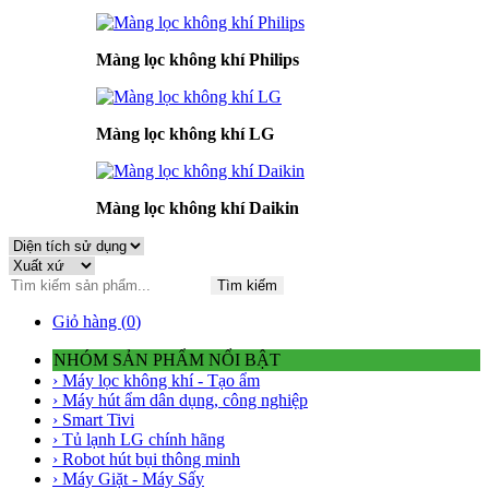
Màng lọc không khí Philips
Màng lọc không khí LG
Màng lọc không khí Daikin
Tìm kiếm
Giỏ hàng (
0
)
NHÓM SẢN PHẨM NỔI BẬT
› Máy lọc không khí - Tạo ẩm
› Máy hút ẩm dân dụng, công nghiệp
› Smart Tivi
› Tủ lạnh LG chính hãng
› Robot hút bụi thông minh
› Máy Giặt - Máy Sấy