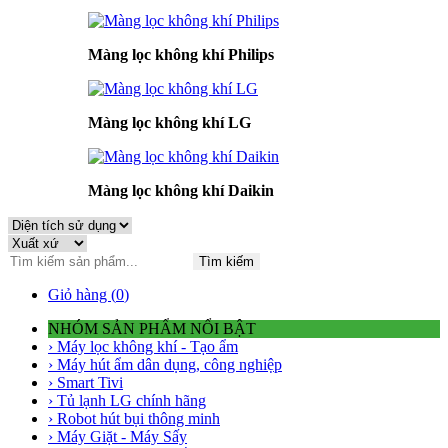
Màng lọc không khí Philips
Màng lọc không khí LG
Màng lọc không khí Daikin
Tìm kiếm
Giỏ hàng (
0
)
NHÓM SẢN PHẨM NỔI BẬT
› Máy lọc không khí - Tạo ẩm
› Máy hút ẩm dân dụng, công nghiệp
› Smart Tivi
› Tủ lạnh LG chính hãng
› Robot hút bụi thông minh
› Máy Giặt - Máy Sấy