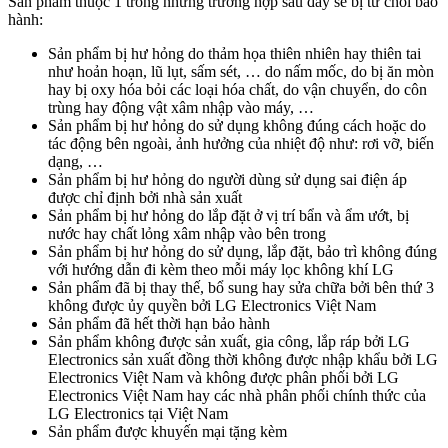
Sản phẩm thuộc 1 trong những trường hợp sau đây sẽ bị từ chối bảo
hành:
Sản phẩm bị hư hỏng do thảm họa thiên nhiên hay thiên tai
như hoản hoạn, lũ lụt, sấm sét, … do nấm mốc, do bị ăn mòn
hay bị oxy hóa bỏi các loại hóa chất, do vận chuyển, do côn
trùng hay động vật xâm nhập vào máy, …
Sản phẩm bị hư hỏng do sử dụng không đúng cách hoặc do
tác động bên ngoài, ảnh hưởng của nhiệt độ như: rơi vỡ, biến
dạng, …
Sản phẩm bị hư hỏng do người dùng sử dụng sai điện áp
được chỉ định bởi nhà sản xuất
Sản phẩm bị hư hỏng do lắp đặt ở vị trí bẩn và ẩm ướt, bị
nước hay chất lỏng xâm nhập vào bên trong
Sản phẩm bị hư hỏng do sử dụng, lắp đặt, bảo trì không đúng
với hướng dẫn đi kèm theo mỗi máy lọc không khí LG
Sản phẩm đã bị thay thế, bổ sung hay sửa chữa bởi bên thứ 3
không được ủy quyền bởi LG Electronics Việt Nam
Sản phẩm đã hết thời hạn bảo hành
Sản phẩm không được sản xuất, gia công, lắp ráp bởi LG
Electronics sản xuất đồng thời không được nhập khẩu bởi LG
Electronics Việt Nam và không được phân phối bởi LG
Electronics Việt Nam hay các nhà phân phối chính thức của
LG Electronics tại Việt Nam
Sản phẩm được khuyến mại tặng kèm