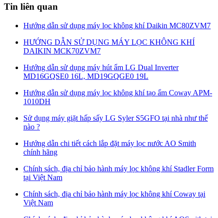
Tin liên quan
Hướng dẫn sử dụng máy lọc không khí Daikin MC80ZVM7
HƯỚNG DẪN SỬ DỤNG MÁY LỌC KHÔNG KHÍ
DAIKIN MCK70ZVM7
Hướng dẫn sử dụng máy hút ẩm LG Dual Inverter
MD16GQSE0 16L, MD19GQGE0 19L
Hướng dẫn sử dụng máy lọc không khí tạo ẩm Coway APM-
1010DH
Sử dụng máy giặt hấp sấy LG Syler S5GFO tại nhà như thế
nào ?
Hướng dẫn chi tiết cách lắp đặt máy lọc nước AO Smith
chính hãng
Chính sách, địa chỉ bảo hành máy lọc không khí Stadler Form
tại Việt Nam
Chính sách, địa chỉ bảo hành máy lọc không khí Coway tại
Việt Nam