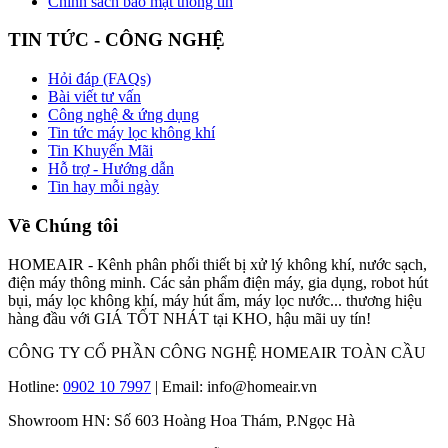
Chính sách bảo mật thông tin
TIN TỨC - CÔNG NGHỆ
Hỏi đáp (FAQs)
Bài viết tư vấn
Công nghệ & ứng dụng
Tin tức máy lọc không khí
Tin Khuyến Mãi
Hỗ trợ - Hướng dẫn
Tin hay mỗi ngày
Về Chúng tôi
HOMEAIR - Kênh phân phối thiết bị xử lý không khí, nước sạch,
điện máy thông minh. Các sản phẩm điện máy, gia dụng, robot hút
bụi, máy lọc không khí, máy hút ẩm, máy lọc nước... thương hiệu
hàng đầu với GIÁ TỐT NHÁT tại KHO, hậu mãi uy tín!
CÔNG TY CỔ PHẦN CÔNG NGHỆ HOMEAIR TOÀN CẦU
Hotline:
0902 10 7997
| Email: info@homeair.vn
Showroom HN: Số 603 Hoàng Hoa Thám, P.Ngọc Hà