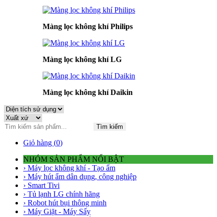
Màng lọc không khí Philips
Màng lọc không khí LG
Màng lọc không khí Daikin
Tìm kiếm
Giỏ hàng (
0
)
NHÓM SẢN PHẨM NỔI BẬT
› Máy lọc không khí - Tạo ẩm
› Máy hút ẩm dân dụng, công nghiệp
› Smart Tivi
› Tủ lạnh LG chính hãng
› Robot hút bụi thông minh
› Máy Giặt - Máy Sấy