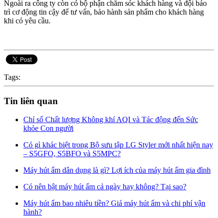
Ngoài ra công ty còn có bộ phận chăm sóc khách hàng và đội bảo
trì cơ động tin cậy để tư vấn, bảo hành sản phẩm cho khách hàng
khi có yêu cầu.
Tags:
Tin liên quan
Chỉ số Chất lượng Không khí AQI và Tác động đến Sức
khỏe Con người
Có gì khác biệt trong Bộ sưu tập LG Styler mới nhất hiện nay
– S5GFO, S5BFO và S5MPC?
Máy hút ẩm dân dụng là gì? Lợi ích của máy hút ẩm gia đình
Có nên bật máy hút ẩm cả ngày hay không? Tại sao?
Máy hút ẩm bao nhiêu tiền? Giá máy hút ẩm và chi phí vận
hành?