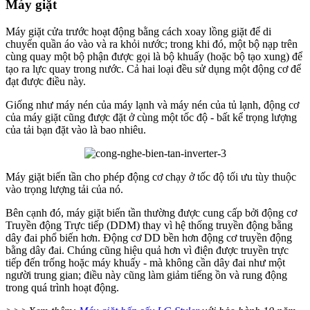
Máy giặt
Máy giặt cửa trước hoạt động bằng cách xoay lồng giặt để di
chuyển quần áo vào và ra khỏi nước; trong khi đó, một bộ nạp trên
cùng quay một bộ phận được gọi là bộ khuấy (hoặc bộ tạo xung) để
tạo ra lực quay trong nước. Cả hai loại đều sử dụng một động cơ để
đạt được điều này.
Giống như máy nén của máy lạnh và máy nén của tủ lạnh, động cơ
của máy giặt cũng được đặt ở cùng một tốc độ - bất kể trọng lượng
của tải bạn đặt vào là bao nhiêu.
Máy giặt biến tần cho phép động cơ chạy ở tốc độ tối ưu tùy thuộc
vào trọng lượng tải của nó.
Bên cạnh đó, máy giặt biến tần thường được cung cấp bởi động cơ
Truyền động Trực tiếp (DDM) thay vì hệ thống truyền động bằng
dây đai phổ biến hơn. Động cơ DD bền hơn động cơ truyền động
bằng dây đai. Chúng cũng hiệu quả hơn vì điện được truyền trực
tiếp đến trống hoặc máy khuấy - mà không cần dây đai như một
người trung gian; điều này cũng làm giảm tiếng ồn và rung động
trong quá trình hoạt động.