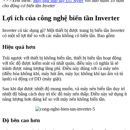
>>>Xem thêm:
Máy giặt hấp sấy LG Styler
với bảo hành 10 năm
cho động cơ biến tần Inveter
Lợi ích của công nghệ biến tần Inverter
Inverter có tác dụng gì? Một thiết bị được trang bị biến tần Inverter
có một số lợi thế so với các mẫu không có biến tần. Bao gồm:
Hiệu quả hơn
Trái ngược với thiết bị không biến tần, thiết bị biến tần hoạt động
với tốc độ được kiểm soát và nhất quán, điều này có nghĩa là sẽ
tránh được năng lượng lãng phí. Điều này đúng với cả máy nén
(điều hòa không khí, máy hút ẩm, máy lọc không khí tạo ẩm và tủ
lạnh) và động cơ DD (máy giặt).
Sau khi đạt được nhiệt độ mong muốn, và máy nén biến tần duy trì
nhiệt độ bằng cách duy trì tốc độ máy nén thấp; Điều này sử dụng ít
năng lượng hơn đáng kể so với máy nén không biến tần.
Độ bền cao hơn