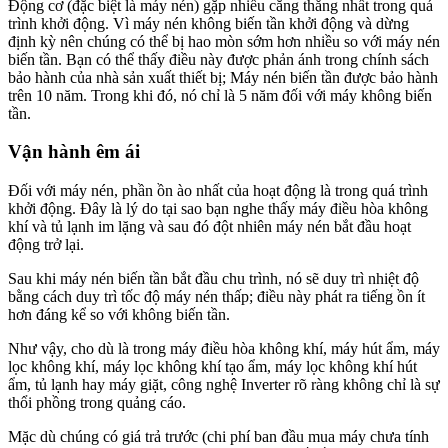
Động cơ (đặc biệt là máy nén) gặp nhiều căng thẳng nhất trong quá
trình khởi động. Vì máy nén không biến tần khởi động và dừng
định kỳ nên chúng có thể bị hao mòn sớm hơn nhiều so với máy nén
biến tần. Bạn có thể thấy điều này được phản ánh trong chính sách
bảo hành của nhà sản xuất thiết bị; Máy nén biến tần được bảo hành
trên 10 năm. Trong khi đó, nó chỉ là 5 năm đối với máy không biến
tần.
Vận hành êm ái
Đối với máy nén, phần ồn ào nhất của hoạt động là trong quá trình
khởi động. Đây là lý do tại sao bạn nghe thấy máy điều hòa không
khí và tủ lạnh im lặng và sau đó đột nhiên máy nén bắt đầu hoạt
động trở lại.
Sau khi máy nén biến tần bắt đầu chu trình, nó sẽ duy trì nhiệt độ
bằng cách duy trì tốc độ máy nén thấp; điều này phát ra tiếng ồn ít
hơn đáng kể so với không biến tần.
Như vậy, cho dù là trong máy điều hòa không khí, máy hút ẩm, máy
lọc không khí, máy lọc không khí tạo ẩm, máy lọc không khí hút
ẩm, tủ lạnh hay máy giặt, công nghệ Inverter rõ ràng không chỉ là sự
thổi phồng trong quảng cáo.
Mặc dù chúng có giá trả trước (chi phí ban đầu mua máy chưa tính