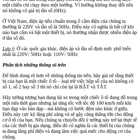
một chiều chỉ chạy theo một hướng. Vì hướng không thay đổi nên
nó không có giá trị tần số (0Hz).
Ở Việt Nam, điện áp tiêu chuẩn trong ổ cắm điện của chúng ta
thường là 220V và tần số là 50Hz. Điều này có nghĩa là bất cứ khi
nào bạn cắm và bật một thiết bị, nó thường nhận được nhiều điện áp
ở tần số đó.
Lưu ý
: Ở các quốc gia khác, điện áp và tần số định mức phổ biến
nhất là 220V/ 50Hz hoặc 110V/ 50Hz
Phân tích những thông số trên
Để hình dung rõ hơn về nhũng thông tin trên, hãy giả sử rằng thiết
bị của bạn là một chiếc ô tô – loại trừ việc hộp số của nó không có
số 1, số 2 hay số 3 thì nó chỉ còn lại là BẬT và TẮT.
Hãy tưởng tượng bạn đang lái xe trong một chiếc ô tô đang đỗ trong
một nửa thời gian nhưng lại tăng tốc với tốc độ 100 km/h mỗi khi
bạn đạp vào bàn đạp - mà không có bước đệm nào khác ở giữa.
Điều này cực kỳ lãng phí xăng và sẽ gây căng thẳng lớn cho động
cơ ô tô của bạn. Nếu chúng ta chuyển đổi ý tưởng này trở lại thực tế
của các thiết bị gia dụng, điều đó có nghĩa là các thiết bị của chúng
ta đang lãng phí điện và đang làm việc quá mức cho động cơ của
chúng.