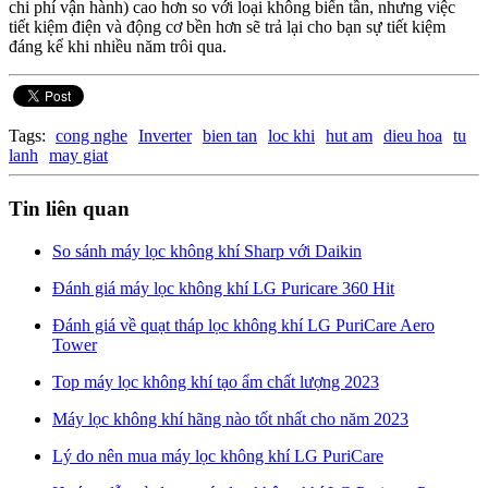
chi phí vận hành) cao hơn so với loại không biến tần, nhưng việc
tiết kiệm điện và động cơ bền hơn sẽ trả lại cho bạn sự tiết kiệm
đáng kể khi nhiều năm trôi qua.
Tags:
cong nghe
Inverter
bien tan
loc khi
hut am
dieu hoa
tu
lanh
may giat
Tin liên quan
So sánh máy lọc không khí Sharp với Daikin
Đánh giá máy lọc không khí LG Puricare 360 Hit
Đánh giá về quạt tháp lọc không khí LG PuriCare Aero
Tower
Top máy lọc không khí tạo ẩm chất lượng 2023
Máy lọc không khí hãng nào tốt nhất cho năm 2023
Lý do nên mua máy lọc không khí LG PuriCare