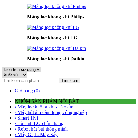
Màng lọc không khí Philips
Màng lọc không khí LG
Màng lọc không khí Daikin
Tìm kiếm
Giỏ hàng (
0
)
NHÓM SẢN PHẨM NỔI BẬT
› Máy lọc không khí - Tạo ẩm
› Máy hút ẩm dân dụng, công nghiệp
› Smart Tivi
› Tủ lạnh LG chính hãng
› Robot hút bụi thông minh
› Máy Giặt - Máy Sấy