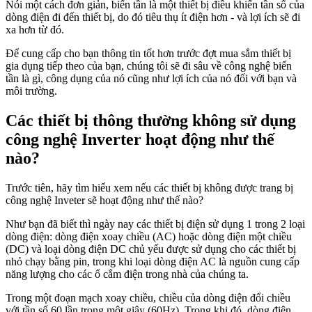
Nói một cách đơn giản, biến tần là một thiết bị điều khiển tần số của
dòng điện đi đến thiết bị, do đó tiêu thụ ít điện hơn - và lợi ích sẽ đi
xa hơn từ đó.
Để cung cấp cho bạn thông tin tốt hơn trước đợt mua sắm thiết bị
gia dụng tiếp theo của bạn, chúng tôi sẽ đi sâu về công nghệ biến
tần là gì, công dụng của nó cũng như lợi ích của nó đối với bạn và
môi trường.
Các thiết bị thông thường không sử dụng
công nghệ Inverter hoạt động như thế
nào?
Trước tiên, hãy tìm hiểu xem nếu các thiết bị không được trang bị
công nghệ Inveter sẽ hoạt động như thế nào?
Như bạn đã biết thì ngày nay các thiết bị điện sử dụng 1 trong 2 loại
dòng điện: dòng điện xoay chiều (AC) hoặc dòng điện một chiều
(DC) và loại dòng điện DC chủ yếu được sử dụng cho các thiết bị
nhỏ chạy bằng pin, trong khi loại dòng điện AC là nguồn cung cấp
năng lượng cho các ổ cắm điện trong nhà của chúng ta.
Trong một đoạn mạch xoay chiều, chiều của dòng điện đổi chiều
với tần số 60 lần trong một giây (60Hz). Trong khi đó, dòng điện