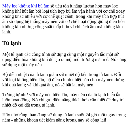
Máy lọc không khí bù ẩm
sẽ tiêu tốn ít năng lượng hơn máy lọc
không khí hút ẩm bởi loại tích hợp bù ẩm vận hành với cơ chế xoay
không khác nhiều với cơ chế quạt cánh, trong khi máy tích hợp hút
ẩm sử dụng hệ thống máy nén với cơ chế hoạt động giống điều hòa
không khí nhưng công suất thấp hơn vì chỉ tách ẩm mà không làm
lạnh.
Tủ lạnh
Một tủ lạnh các công trình sử dụng cùng một nguyên tắc một sử
dụng điều hòa không khí để tạo ra một môi trường mát mẻ. Nó cũng
sử dụng một máy nén.
Bộ điều nhiệt của tủ lạnh giám sát nhiệt độ bên trong tủ lạnh. Đối
với loại không biến tần, bộ điều chỉnh nhiệt báo cho máy nén dừng
khi quá lạnh; và khi quá ấm, nó sẽ bật lại máy nén.
Tương tự như với máy nén biến tần, máy nén của tủ lạnh biến tần
luôn hoạt động. Nó chỉ gửi điện năng thích hợp cần thiết để duy trì
nhiệt độ cài đặt trong tủ lạnh.
Hãy nhớ rằng, bạn đang sử dụng tủ lạnh suốt 24 giờ một ngày trong
năm - những khoản tiết kiệm năng lượng này sẽ cộng lại!