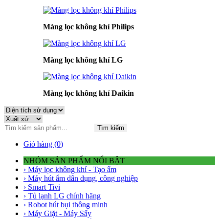
Màng lọc không khí Philips
Màng lọc không khí LG
Màng lọc không khí Daikin
Tìm kiếm
Giỏ hàng (
0
)
NHÓM SẢN PHẨM NỔI BẬT
› Máy lọc không khí - Tạo ẩm
› Máy hút ẩm dân dụng, công nghiệp
› Smart Tivi
› Tủ lạnh LG chính hãng
› Robot hút bụi thông minh
› Máy Giặt - Máy Sấy