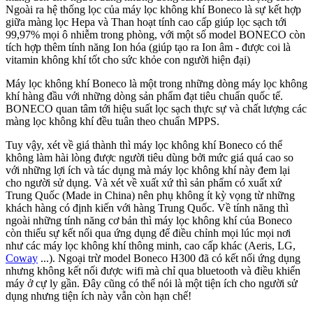
Ngoài ra hệ thống lọc của máy lọc không khí Boneco là sự kết hợp
giữa màng lọc Hepa và Than hoạt tính cao cấp giúp lọc sạch tới
99,97% mọi ô nhiễm trong phòng, với một số model BONECO còn
tích hợp thêm tính năng Ion hóa (giúp tạo ra Ion âm - được coi là
vitamin không khí tốt cho sức khỏe con người hiện đại)
Máy lọc không khí Boneco là một trong những dòng máy lọc không
khí hàng đầu với những dòng sản phẩm đạt tiêu chuẩn quốc tế.
BONECO quan tâm tới hiệu suất lọc sạch thực sự và chất lượng các
màng lọc không khí đều tuân theo chuẩn MPPS.
Tuy vậy, xét về giá thành thì máy lọc không khí Boneco có thể
không làm hài lòng được người tiêu dùng bởi mức giá quá cao so
với những lợi ích và tác dụng mà máy lọc không khí này đem lại
cho người sử dụng. Và xét về xuất xứ thì sản phẩm có xuất xứ
Trung Quốc (Made in China) nên phụ không ít kỳ vọng từ những
khách hàng có định kiến với hàng Trung Quốc. Về tính năng thì
ngoài những tính năng cơ bản thì máy lọc không khí của Boneco
còn thiếu sự kết nối qua ứng dụng để điều chỉnh mọi lúc mọi nơi
như các máy lọc không khí thông minh, cao cấp khác (Aeris, LG,
Coway
...). Ngoại trừ model Boneco H300 đã có kết nối ứng dụng
nhưng không kết nối được wifi mà chỉ qua bluetooth và điều khiển
máy ở cự ly gần. Đây cũng có thể nói là một tiện ích cho người sử
dụng nhưng tiện ích này vẫn còn hạn chế!