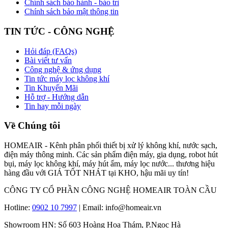
Chính sách bảo hành - bảo trì
Chính sách bảo mật thông tin
TIN TỨC - CÔNG NGHỆ
Hỏi đáp (FAQs)
Bài viết tư vấn
Công nghệ & ứng dụng
Tin tức máy lọc không khí
Tin Khuyến Mãi
Hỗ trợ - Hướng dẫn
Tin hay mỗi ngày
Về Chúng tôi
HOMEAIR - Kênh phân phối thiết bị xử lý không khí, nước sạch,
điện máy thông minh. Các sản phẩm điện máy, gia dụng, robot hút
bụi, máy lọc không khí, máy hút ẩm, máy lọc nước... thương hiệu
hàng đầu với GIÁ TỐT NHÁT tại KHO, hậu mãi uy tín!
CÔNG TY CỔ PHẦN CÔNG NGHỆ HOMEAIR TOÀN CẦU
Hotline:
0902 10 7997
| Email: info@homeair.vn
Showroom HN: Số 603 Hoàng Hoa Thám, P.Ngọc Hà