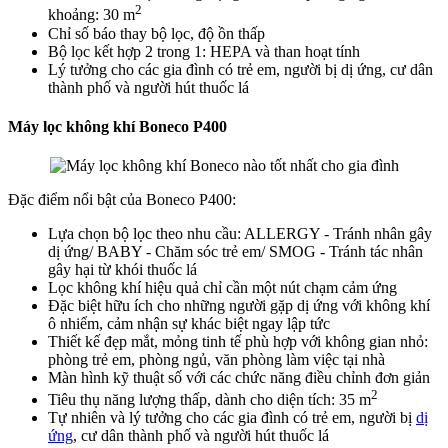
2
khoảng: 30 m
Chỉ số báo thay bộ lọc, độ ồn thấp
Bộ lọc kết hợp 2 trong 1: HEPA và than hoạt tính
Lý tưởng cho các gia đình có trẻ em, người bị dị ứng, cư dân
thành phố và người hút thuốc lá
Máy lọc không khí Boneco P400
Đặc điểm nổi bật của Boneco P400:
Lựa chọn bộ lọc theo nhu cầu: ALLERGY - Tránh nhân gây
dị ứng/ BABY - Chăm sóc trẻ em/ SMOG - Tránh tác nhân
gây hại từ khói thuốc lá
Lọc không khí hiệu quả chỉ cần một nút chạm cảm ứng
Đặc biệt hữu ích cho những người gặp dị ứng với không khí
ô nhiểm, cảm nhận sự khác biệt ngay lập tức
Thiết kế đẹp mắt, mỏng tinh tế phù hợp với không gian nhỏ:
phòng trẻ em, phòng ngủ, văn phòng làm việc tại nhà
Màn hình kỹ thuật số với các chức năng điều chỉnh đơn giản
2
Tiêu thụ năng lượng thấp, dành cho diện tích: 35 m
Tự nhiên và lý tưởng cho các gia đình có trẻ em, người bị
dị
ứng
, cư dân thành phố và người hút thuốc lá