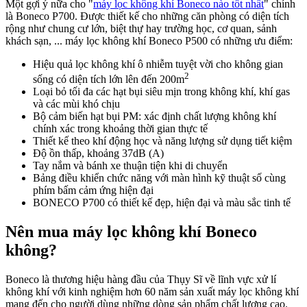
Một gợi ý nữa cho "
máy lọc không khí Boneco nào tốt nhất
" chính
là Boneco P700. Được thiết kế cho những căn phòng có diện tích
rộng như chung cư lớn, biệt thự hay trường học, cơ quan, sảnh
khách sạn, ... máy lọc không khí Boneco P500 có những ưu điểm:
Hiệu quả lọc không khí ô nhiễm tuyệt vời cho không gian
2
sống có diện tích lớn lên đến 200m
Loại bỏ tối đa các hạt bụi siêu mịn trong không khí, khí gas
và các mùi khó chịu
Bộ cảm biến hạt bụi PM: xác định chất lượng không khí
chính xác trong khoảng thời gian thực tế
Thiết kế theo khí động học và năng lượng sử dụng tiết kiệm
Độ ồn thấp, khoảng 37dB (A)
Tay nắm và bánh xe thuận tiện khi di chuyển
Bảng điều khiển chức năng với màn hình kỹ thuật số cùng
phím bấm cảm ứng hiện đại
BONECO P700 có thiết kế đẹp, hiện đại và màu sắc tinh tế
Nên mua máy lọc không khí Boneco
không?
Boneco là thương hiệu hàng đầu của Thụy Sĩ về lĩnh vực xử lí
không khí với kinh nghiệm hơn 60 năm sản xuất máy lọc không khí
mang đến cho người dùng những dòng sản phẩm chất lượng cao.