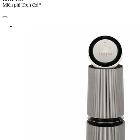
Miễn phí Trọn đời*
Toggle
navigation
DANH MỤC SẢN PHẨM