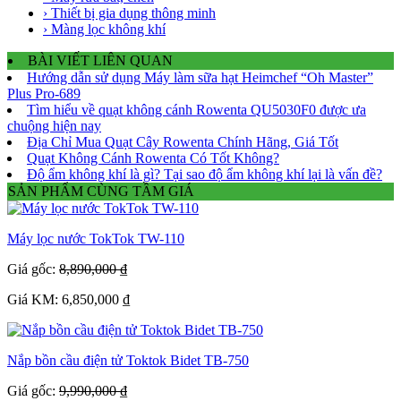
› Thiết bị gia dụng thông minh
› Màng lọc không khí
BÀI VIẾT LIÊN QUAN
Hướng dẫn sử dụng Máy làm sữa hạt Heimchef “Oh Master”
Plus Pro-689
Tìm hiểu về quạt không cánh Rowenta QU5030F0 được ưa
chuộng hiện nay
Địa Chỉ Mua Quạt Cây Rowenta Chính Hãng, Giá Tốt
Quạt Không Cánh Rowenta Có Tốt Không?
Độ ẩm không khí là gì? Tại sao độ ẩm không khí lại là vấn đề?
SẢN PHẨM CÙNG TẦM GIÁ
Máy lọc nước TokTok TW-110
Giá gốc:
8,890,000 ₫
Giá KM: 6,850,000 ₫
Nắp bồn cầu điện tử Toktok Bidet TB-750
Giá gốc:
9,990,000 ₫