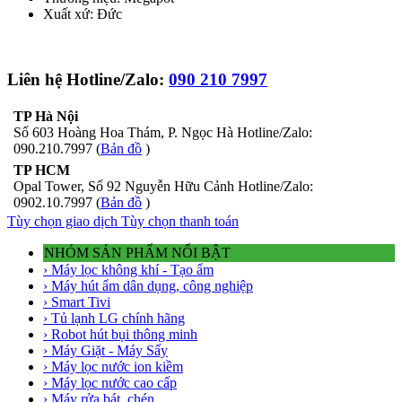
Xuất xứ: Đức
Liên hệ Hotline/Zalo:
090 210 7997
TP Hà Nội
Số 603 Hoàng Hoa Thám, P. Ngọc Hà Hotline/Zalo:
090.210.7997 (
Bản đồ
)
TP HCM
Opal Tower, Số 92 Nguyễn Hữu Cảnh Hotline/Zalo:
0902.10.7997 (
Bản đồ
)
Tùy chọn giao dịch
Tùy chọn thanh toán
NHÓM SẢN PHẨM NỔI BẬT
› Máy lọc không khí - Tạo ẩm
› Máy hút ẩm dân dụng, công nghiệp
› Smart Tivi
› Tủ lạnh LG chính hãng
› Robot hút bụi thông minh
› Máy Giặt - Máy Sấy
› Máy lọc nước ion kiềm
› Máy lọc nước cao cấp
› Máy rửa bát, chén