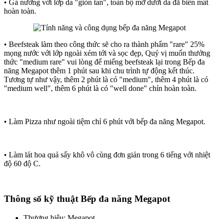
• Gà nướng với lớp da "giòn tan", toàn bộ mỡ dưới da đã biến mất
hoàn toàn.
• Beefsteak làm theo công thức sẽ cho ra thành phẩm "rare" 25%
mọng nước với lớp ngoài xém tới và sọc đẹp, Quý vị muốn thưởng
thức "medium rare" vui lòng để miếng beefsteak lại trong Bếp đa
năng Megapot thêm 1 phút sau khi chu trình tự động kết thúc.
Tương tự như vậy, thêm 2 phút là có "medium", thêm 4 phút là có
"medium well", thêm 6 phút là có "well done" chín hoàn toàn.
• Làm Pizza như ngoài tiệm chỉ 6 phút với bếp đa năng Megapot.
• Làm lát hoa quả sấy khô vô cùng đơn giản trong 6 tiếng với nhiệt
độ 60 độ C.
Thông số kỹ thuật Bếp đa năng Megapot
Thương hiệu: Megapot