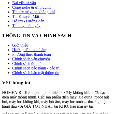
Bài viết tư vấn
Công nghệ & ứng dụng
Tin tức máy lọc không khí
Tin Khuyến Mãi
Hỗ trợ - Hướng dẫn
Tin hay mỗi ngày
THÔNG TIN VÀ CHÍNH SÁCH
Giới thiệu
Hướng dẫn mua hàng
Phương thức thanh toán
Chính sách vận chuyển
Chính sách đổi trả
Chính sách bảo hành - bảo trì
Chính sách bảo mật thông tin
Về Chúng tôi
HOMEAIR - Kênh phân phối thiết bị xử lý không khí, nước sạch,
điện máy thông minh. Các sản phẩm điện máy, gia dụng, robot hút
bụi, máy lọc không khí, máy hút ẩm, máy lọc nước... thương hiệu
hàng đầu với GIÁ TỐT NHÁT tại KHO, hậu mãi uy tín!