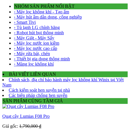
NHÓM SẢN PHẨM NỔI BẬT
› Máy lọc không khí - Tạo ẩm
› Máy hút ẩm dân dụng, công nghiệp
› Smart Tivi
› Tủ lạnh LG chính hãng
› Robot hút bụi thông minh
› Máy Giặt - Máy Sấy
› Máy lọc nước ion kiềm
› Máy lọc nước cao cấp
› Máy rửa bát, chén
› Thiết bị gia dụng thông minh
› Màng lọc không khí
BÀI VIẾT LIÊN QUAN
Chính sách, địa chỉ bảo hành máy lọc không khí Winix tại Việt
Nam
Cách kiểm soát hen suyễn tại nhà
Các biện pháp chống hen suyễn
SẢN PHẨM CÙNG TẦM GIÁ
Quạt cây Lumias F08 Pro
Giá gốc:
1,790,000 ₫