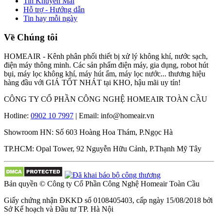
Tin Khuyến Mãi
Hỗ trợ - Hướng dẫn
Tin hay mỗi ngày
Về Chúng tôi
HOMEAIR - Kênh phân phối thiết bị xử lý không khí, nước sạch,
điện máy thông minh. Các sản phẩm điện máy, gia dụng, robot hút
bụi, máy lọc không khí, máy hút ẩm, máy lọc nước... thương hiệu
hàng đầu với GIÁ TỐT NHÁT tại KHO, hậu mãi uy tín!
CÔNG TY CỔ PHẦN CÔNG NGHỆ HOMEAIR TOÀN CẦU
Hotline:
0902 10 7997
| Email: info@homeair.vn
Showroom HN: Số 603 Hoàng Hoa Thám, P.Ngọc Hà
TP.HCM: Opal Tower, 92 Nguyễn Hữu Cảnh, P.Thạnh Mỹ Tây
Bản quyền © Công ty Cổ Phần Công Nghệ Homeair Toàn Cầu
Giấy chứng nhận ĐKKD số 0108405403, cấp ngày 15/08/2018 bởi
Sở Kế hoạch và Đầu tư TP. Hà Nội