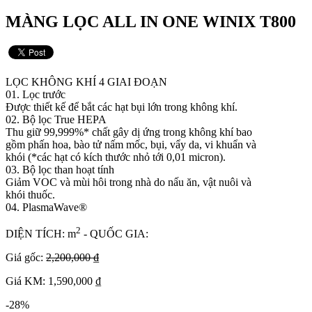
MÀNG LỌC ALL IN ONE WINIX T800
LỌC KHÔNG KHÍ 4 GIAI ĐOẠN
01. Lọc trước
Được thiết kế để bắt các hạt bụi lớn trong không khí.
02. Bộ lọc True HEPA
Thu giữ 99,999%* chất gây dị ứng trong không khí bao
gồm phấn hoa, bào tử nấm mốc, bụi, vẩy da, vi khuẩn và
khói (*các hạt có kích thước nhỏ tới 0,01 micron).
03. Bộ lọc than hoạt tính
Giảm VOC và mùi hôi trong nhà do nấu ăn, vật nuôi và
khói thuốc.
04. PlasmaWave
®
2
DIỆN TÍCH: m
- QUỐC GIA:
Giá gốc:
2,200,000 ₫
Giá KM: 1,590,000 ₫
-28%