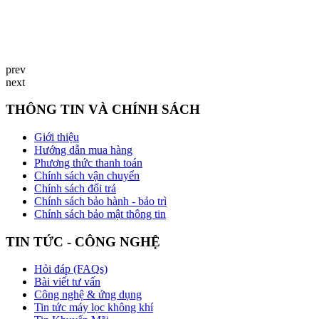
prev
next
THÔNG TIN VÀ CHÍNH SÁCH
Giới thiệu
Hướng dẫn mua hàng
Phương thức thanh toán
Chính sách vận chuyển
Chính sách đổi trả
Chính sách bảo hành - bảo trì
Chính sách bảo mật thông tin
TIN TỨC - CÔNG NGHỆ
Hỏi đáp (FAQs)
Bài viết tư vấn
Công nghệ & ứng dụng
Tin tức máy lọc không khí