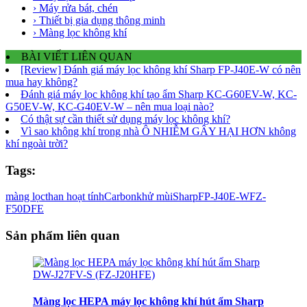
› Máy rửa bát, chén
› Thiết bị gia dụng thông minh
› Màng lọc không khí
BÀI VIẾT LIÊN QUAN
[Review] Đánh giá máy lọc không khí Sharp FP-J40E-W có nên
mua hay không?
Đánh giá máy lọc không khí tạo ẩm Sharp KC-G60EV-W, KC-
G50EV-W, KC-G40EV-W – nên mua loại nào?
Có thật sự cần thiết sử dụng máy lọc không khí?
Vì sao không khí trong nhà Ô NHIỄM GÂY HẠI HƠN không
khí ngoài trời?
Tags:
màng lọc
than hoạt tính
Carbon
khử mùi
Sharp
FP-J40E-W
FZ-
F50DFE
Sản phẩm liên quan
Màng lọc HEPA máy lọc không khí hút ẩm Sharp