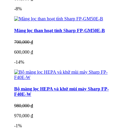
-8%
Màng lọc than hoạt tính Sharp FP-GM50E-B
700,000 ₫
600,000 ₫
-14%
Bộ màng lọc HEPA và khử mùi máy Sharp FP-
F40E-W
980,000 ₫
970,000 ₫
-1%