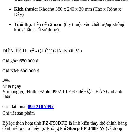
Kích thước:
Khoảng
380 x 240 x 30 mm
(Cao x Rộng x
Dày)
Tuổi thọ:
Lên đến
2 năm
(tùy thuộc vào chất lượng không
khí và tần suất sử dụng).
2
DIỆN TÍCH: m
- QUỐC GIA: Nhật Bản
Giá gốc:
650,000 ₫
Giá KM: 600,000 ₫
-8%
Mua ngay
Vui lòng gọi Hotline/Zalo 0902.10.7997 để ĐẶT HÀNG nhanh
nhất!
Gọi đặt mua:
090 210 7997
Chi tiết sản phẩm
Bộ lọc than hoạt tính
FZ-F50DFE
là linh kiện thay thế chính hãng
dành riêng cho máy lọc không khí
Sharp FP-J40E-W
(và dòng