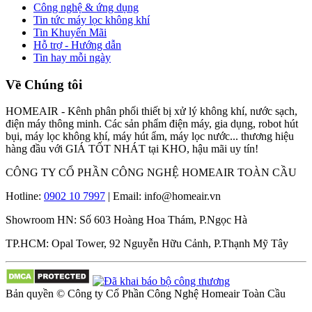
Công nghệ & ứng dụng
Tin tức máy lọc không khí
Tin Khuyến Mãi
Hỗ trợ - Hướng dẫn
Tin hay mỗi ngày
Về Chúng tôi
HOMEAIR - Kênh phân phối thiết bị xử lý không khí, nước sạch,
điện máy thông minh. Các sản phẩm điện máy, gia dụng, robot hút
bụi, máy lọc không khí, máy hút ẩm, máy lọc nước... thương hiệu
hàng đầu với GIÁ TỐT NHÁT tại KHO, hậu mãi uy tín!
CÔNG TY CỔ PHẦN CÔNG NGHỆ HOMEAIR TOÀN CẦU
Hotline:
0902 10 7997
| Email: info@homeair.vn
Showroom HN: Số 603 Hoàng Hoa Thám, P.Ngọc Hà
TP.HCM: Opal Tower, 92 Nguyễn Hữu Cảnh, P.Thạnh Mỹ Tây
Bản quyền © Công ty Cổ Phần Công Nghệ Homeair Toàn Cầu