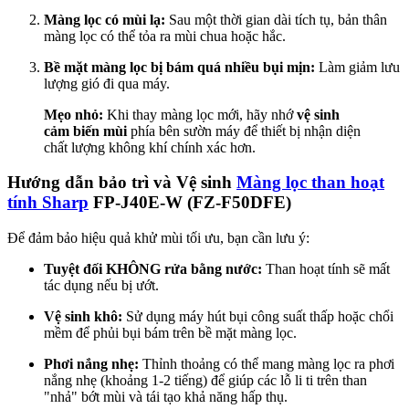
Màng lọc có mùi lạ:
Sau một thời gian dài tích tụ, bản thân
màng lọc có thể tỏa ra mùi chua hoặc hắc.
Bề mặt màng lọc bị bám quá nhiều bụi mịn:
Làm giảm lưu
lượng gió đi qua máy.
Mẹo nhỏ:
Khi thay màng lọc mới, hãy nhớ
vệ sinh
cảm biến mùi
phía bên sườn máy để thiết bị nhận diện
chất lượng không khí chính xác hơn.
Hướng dẫn bảo trì và Vệ sinh
Màng lọc than hoạt
tính Sharp
FP-J40E-W (FZ-F50DFE)
Để đảm bảo hiệu quả khử mùi tối ưu, bạn cần lưu ý:
Tuyệt đối KHÔNG rửa bằng nước:
Than hoạt tính sẽ mất
tác dụng nếu bị ướt.
Vệ sinh khô:
Sử dụng máy hút bụi công suất thấp hoặc chổi
mềm để phủi bụi bám trên bề mặt màng lọc.
Phơi nắng nhẹ:
Thỉnh thoảng có thể mang màng lọc ra phơi
nắng nhẹ (khoảng 1-2 tiếng) để giúp các lỗ li ti trên than
"nhả" bớt mùi và tái tạo khả năng hấp thụ.