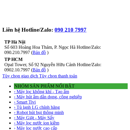
Liên hệ Hotline/Zalo:
090 210 7997
TP Hà Nội
Số 603 Hoàng Hoa Thám, P. Ngọc Hà Hotline/Zalo:
090.210.7997 (
Bản đồ
)
TP HCM
Opal Tower, Số 92 Nguyễn Hữu Cảnh Hotline/Zalo:
0902.10.7997 (
Bản đồ
)
Tùy chọn giao dịch
Tùy chọn thanh toán
NHÓM SẢN PHẨM NỔI BẬT
› Máy lọc không khí - Tạo ẩm
› Máy hút ẩm dân dụng, công nghiệp
› Smart Tivi
› Tủ lạnh LG chính hãng
› Robot hút bụi thông minh
› Máy Giặt - Máy Sấy
› Máy lọc nước ion kiềm
› Máy lọc nước cao cấp