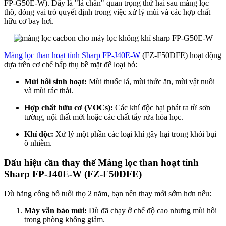
FP-G50E-W). Đây là "lá chắn" quan trọng thứ hai sau màng lọc
thô, đóng vai trò quyết định trong việc xử lý mùi và các hợp chất
hữu cơ bay hơi.
Màng lọc than hoạt tính Sharp FP-J40E-W
(FZ-F50DFE) hoạt động
dựa trên cơ chế hấp thụ bề mặt để loại bỏ:
Mùi hôi sinh hoạt:
Mùi thuốc lá, mùi thức ăn, mùi vật nuôi
và mùi rác thải.
Hợp chất hữu cơ (VOCs):
Các khí độc hại phát ra từ sơn
tường, nội thất mới hoặc các chất tẩy rửa hóa học.
Khí độc:
Xử lý một phần các loại khí gây hại trong khói bụi
ô nhiễm.
Dấu hiệu cần thay thế Màng lọc than hoạt tính
Sharp FP-J40E-W (FZ-F50DFE)
Dù hãng công bố tuổi thọ 2 năm, bạn nên thay mới sớm hơn nếu:
Máy vẫn báo mùi:
Dù đã chạy ở chế độ cao nhưng mùi hôi
trong phòng không giảm.