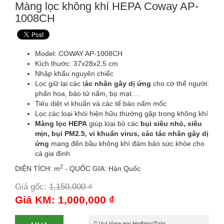
Màng lọc không khí HEPA Coway AP-
1008CH
Model: COWAY AP-1008CH
Kích thước: 37x28x2,5 cm
Nhập khẩu nguyên chiếc
Lọc giữ lại các t
ác nhân gây dị ứng
cho cơ thể người:
phấn hoa, bào tử nấm, bọ mạt….
Tiêu diệt vi khuẩn và các tế bào nấm mốc
Lọc các loại khói hiện hữu thường gặp trong không khí
Màng lọc HEPA
giúp loại bỏ các
bụi siêu nhỏ, siêu
mịn, bụi PM2.5, vi khuẩn virus, các tác nhân gây dị
ứng
mang đến bầu không khí đảm bảo sức khỏe cho
cả gia đình
2
DIỆN TÍCH: m
- QUỐC GIA: Hàn Quốc
Giá gốc:
1,150,000 ₫
-13%
Giá KM: 1,000,000 ₫