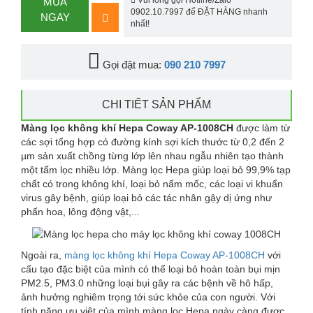
Vui lòng gọi Hotline/Zalo
MUA
0902.10.7997 để ĐẶT HÀNG nhanh
NGAY
nhất!
Gọi đặt mua:
090 210 7997
CHI TIẾT SẢN PHẨM
Màng lọc không khí Hepa Coway AP-1008CH
được làm từ
các sợi tổng hợp có đường kính sợi kích thước từ 0,2 đến 2
µm sản xuất chồng từng lớp lên nhau ngẫu nhiên tạo thành
một tấm lọc nhiều lớp. Màng lọc Hepa giúp loại bỏ 99,9% tạp
chất có trong không khí, loại bỏ nấm mốc, các loại vi khuẩn
virus gây bệnh, giúp loại bỏ các tác nhân gậy dị ứng như
phấn hoa, lông động vật,...
Ngoài ra,
màng lọc không khí Hepa Coway AP-1008CH
với
cấu tạo đặc biệt của mình có thể loại bỏ hoàn toàn bụi mịn
PM2.5, PM3.0 những loại bụi gây ra các bệnh về hô hấp,
ảnh hưởng nghiêm trọng tới sức khỏe của con người. Với
tính năng ưu việt của mình màng lọc Hepa ngày càng được