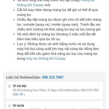
không khí Coway
mới
Cắt bỏ bao nilon đựng màng lọc để gió có thể đi qua
màng lọc
Chiều lắp đặt màng lọc được ghi chú chi tiết trên màng
lọc: outside (quay ra); inside (quay vào). Tránh lắp sai
chiều ảnh hưởng tới khả năng lọc bụi và lưu lượng gió.
Vệ sinh định kỳ màng lọc khoảng 2 tuần mỗi lần để
đảm bảo hiệu quả lọc tối ưu
Lưu ý: Không được vệ sinh bằng nước và sử dụng
máy hút bụi công suất lớn hay vật cứng tác động làm
thay đổi kết cấu giảm khả năng lọc bụi của màng lọc
trong
máy lọc không khí Coway
.
Liên hệ Hotline/Zalo:
090 210 7997
TP Hà Nội
Số 603 Hoàng Hoa Thám, P. Ngọc Hà Hotline/Zalo: 090.210.7997
(
Bản đồ
)
TP HCM