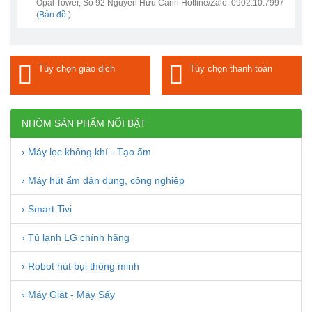
Opal Tower, Số 92 Nguyễn Hữu Cảnh Hotline/Zalo: 0902.10.7997
(
Bản đồ
)
Tùy chọn giao dịch
Tùy chọn thanh toán
NHÓM SẢN PHẨM NỔI BẬT
› Máy lọc không khí - Tạo ẩm
› Máy hút ẩm dân dụng, công nghiệp
› Smart Tivi
› Tủ lạnh LG chính hãng
› Robot hút bụi thông minh
› Máy Giặt - Máy Sấy