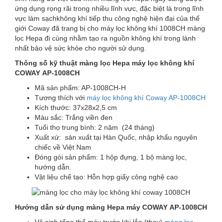
ứng dụng rọng rãi trong nhiều lĩnh vực, đặc biệt là trong lĩnh
vực làm sạchkhông khí tiếp thu công nghệ hiện đại của thế
giới Coway đã trang bị cho máy lọc không khí 1008CH màng
lọc Hepa đi cùng nhằm tạo ra nguồn không khí trong lành
nhất bảo vệ sức khỏe cho người sử dụng.
Thông số kỹ thuật màng lọc Hepa máy lọc không khí
COWAY
AP-1008CH
Mã sản phẩm: AP-1008CH-H
Tương thích với
máy lọc không khí Coway AP-1008CH
Kích thước: 37x28x2,5 cm
Màu sắc: Trắng viền đen
Tuổi thọ trung bình: 2 năm (24 tháng)
Xuất xứ: sản xuất tại Hàn Quốc, nhập khẩu nguyên
chiếc về Việt Nam
Đóng gói sản phẩm: 1 hộp đựng, 1 bộ màng lọc,
hướng dẫn.
Vật liệu chế tạo: Hỗn hợp giấy công nghệ cao
Hướng dẫn sử dụng màng Hepa máy
COWAY
AP-1008CH
Vệ sinh tổng thể máy trước khi lắp (thay)
màng lọc