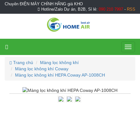
Chuyên ĐIỆN MÁY CHÍNH HÃNG giá KHO
Hotline/Zalo Dự án, B2B, Sỉ lẻ:
090 210 7997
-
RSS
Toggl
naviga
Trang chủ
Màng lọc không khí
Màng lọc không khí Coway
Màng lọc không khí HEPA Coway AP-1008CH