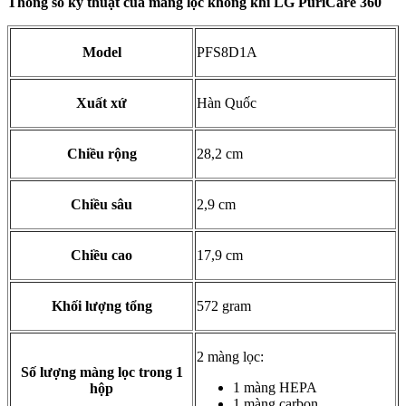
Thông số kỹ thuật của màng lọc không khí LG PuriCare 360
Model
PFS8D1A
Xuất xứ
Hàn Quốc
Chiều rộng
28,2 cm
Chiều sâu
2,9 cm
Chiều cao
17,9 cm
Khối lượng tổng
572 gram
2 màng lọc:
Số lượng màng lọc trong 1
1 màng HEPA
hộp
1 màng carbon