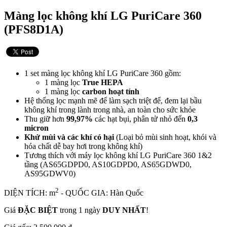
Màng lọc không khí LG PuriCare 360
(PFS8D1A)
1 set màng lọc không khí LG PuriCare 360 gồm:
1 màng lọc
True HEPA
1 màng lọc
carbon hoạt tính
Hệ thống lọc mạnh mẽ để làm sạch triệt để, đem lại bầu
không khí trong lành trong nhà, an toàn cho sức khỏe
Thu giữ hơn
99,97%
các hạt bụi, phân tử nhỏ đến
0,3
micron
Khử mùi và các khí có hại
(Loại bỏ mùi sinh hoạt, khói và
hóa chất dễ bay hơi trong không khí)
Tương thích với máy lọc không khí LG PuriCare 360 1&2
tầng (AS65GDPD0, AS10GDPD0, AS65GDWD0,
AS95GDWV0)
2
DIỆN TÍCH: m
- QUỐC GIA: Hàn Quốc
Giá
ĐẶC BIỆT
trong 1 ngày
DUY NHẤT
!