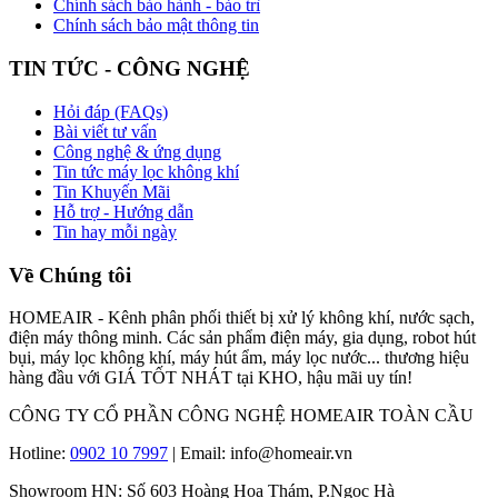
Chính sách bảo hành - bảo trì
Chính sách bảo mật thông tin
TIN TỨC - CÔNG NGHỆ
Hỏi đáp (FAQs)
Bài viết tư vấn
Công nghệ & ứng dụng
Tin tức máy lọc không khí
Tin Khuyến Mãi
Hỗ trợ - Hướng dẫn
Tin hay mỗi ngày
Về Chúng tôi
HOMEAIR - Kênh phân phối thiết bị xử lý không khí, nước sạch,
điện máy thông minh. Các sản phẩm điện máy, gia dụng, robot hút
bụi, máy lọc không khí, máy hút ẩm, máy lọc nước... thương hiệu
hàng đầu với GIÁ TỐT NHÁT tại KHO, hậu mãi uy tín!
CÔNG TY CỔ PHẦN CÔNG NGHỆ HOMEAIR TOÀN CẦU
Hotline:
0902 10 7997
| Email: info@homeair.vn
Showroom HN: Số 603 Hoàng Hoa Thám, P.Ngọc Hà