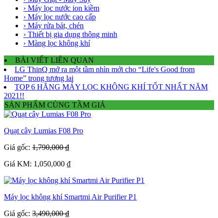
› Máy lọc nước ion kiềm
› Máy lọc nước cao cấp
› Máy rửa bát, chén
› Thiết bị gia dụng thông minh
› Màng lọc không khí
BÀI VIẾT LIÊN QUAN
LG ThinQ mở ra một tầm nhìn mới cho “Life's Good from
Home” trong tương lai
TOP 6 HÃNG MÁY LỌC KHÔNG KHÍ TỐT NHẤT NĂM
2021!!
SẢN PHẨM CÙNG TẦM GIÁ
Quạt cây Lumias F08 Pro
Giá gốc:
1,790,000 ₫
Giá KM: 1,050,000 ₫
Máy lọc không khí Smartmi Air Purifier P1
Giá gốc:
3,490,000 ₫