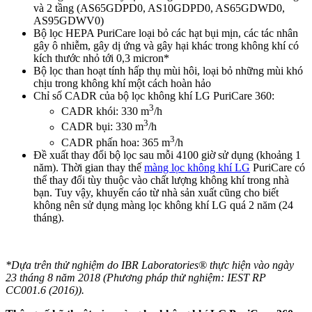
và 2 tầng (AS65GDPD0, AS10GDPD0, AS65GDWD0,
AS95GDWV0)
Bộ lọc HEPA PuriCare loại bỏ các hạt bụi mịn, các tác nhân
gây ô nhiễm, gây dị ứng và gây hại khác trong không khí có
kích thước nhỏ tới 0,3 micron*
Bộ lọc than hoạt tính hấp thụ mùi hôi, loại bỏ những mùi khó
chịu trong không khí một cách hoàn hảo
Chỉ số CADR của bộ lọc không khí LG PuriCare 360:
3
CADR khói: 330 m
/h
3
CADR bụi: 330 m
/h
3
CADR phấn hoa: 365 m
/h
Đề xuất thay đổi bộ lọc sau mỗi 4100 giờ sử dụng (khoảng 1
năm). Thời gian thay thế
màng lọc không khí LG
PuriCare có
thể thay đổi tùy thuộc vào chất lượng không khí trong nhà
bạn. Tuy vậy, khuyến cáo từ nhà sản xuất cũng cho biết
không nên sử dụng màng lọc không khí LG quá 2 năm (24
tháng).
*Dựa trên thử nghiệm do IBR Laboratories® thực hiện vào ngày
23 tháng 8 năm 2018 (Phương pháp thử nghiệm: IEST RP
CC001.6 (2016)).