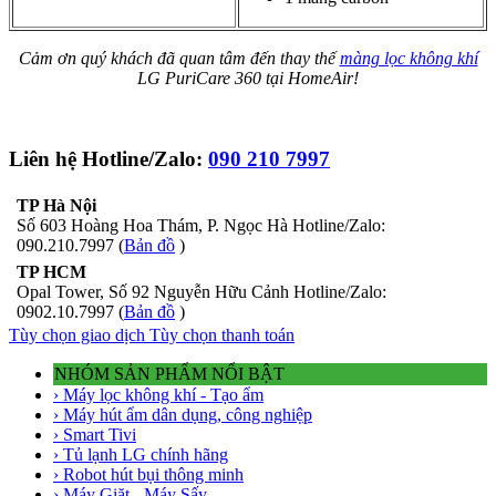
Cảm ơn quý khách đã quan tâm đến thay thế
màng lọc không khí
LG PuriCare 360 tại HomeAir!
Liên hệ Hotline/Zalo:
090 210 7997
TP Hà Nội
Số 603 Hoàng Hoa Thám, P. Ngọc Hà Hotline/Zalo:
090.210.7997 (
Bản đồ
)
TP HCM
Opal Tower, Số 92 Nguyễn Hữu Cảnh Hotline/Zalo:
0902.10.7997 (
Bản đồ
)
Tùy chọn giao dịch
Tùy chọn thanh toán
NHÓM SẢN PHẨM NỔI BẬT
› Máy lọc không khí - Tạo ẩm
› Máy hút ẩm dân dụng, công nghiệp
› Smart Tivi
› Tủ lạnh LG chính hãng
› Robot hút bụi thông minh
› Máy Giặt - Máy Sấy