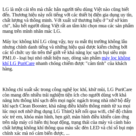
LG là một cái tên mà chắc hẳn người tiêu dùng Việt nào cũng biết
đến. Thương hiệu này nổi tiếng với các thiết bị điện gia dụng uy tín,
chất lượng và thông minh. Với xuất xứ thương hiệu ở "xứ sở kim
chi", hầu hết người dùng Việt rất an tâm khi chọn mua các sản phẩm
mang trên mình nhãn mác LG.
Máy lọc không khí LG cũng vậy, tuy ra mắt thị trường không lâu
nhưng chính danh tiếng và những hiệu quả được kiểm chứng bởi
các tổ chức uy tín trên thế giới về khả năng lọc sạch bụi siêu mịn
PM1.0 - loại bụi nhỏ nhất hiện nay, dòng sản phẩm
máy lọc không
khí LG PuriCare
nhanh chóng chiếm được "cảm tình" của khách
hàng.
Không chỉ xuất sắc trong công nghệ lọc khí, khử mùi, LG PuriCare
còn mang đến nhiều trải nghiệm tiện ích cho người dùng với khả
năng lưu thông khí sạch đến mọi ngóc ngách trong nhà nhờ bộ đẩy
khí sạch Clean Booster, khả năng điều khiển thông minh từ xa mọi
lúc mọi nơi nhờ ứng dụng LG ThinQ kết nối qua wifi, chế độ chăm
sóc trẻ em, khóa màn hình, hẹn giờ, màn hình điều khiển cảm ứng
trên nắp máy có hiển thị hoạt động, trạng thái của máy và cảnh báo
chất lượng không khí thông qua màu sắc đèn LED và chỉ số bụi mịn
chính xác mà nó cảm biến được, ...