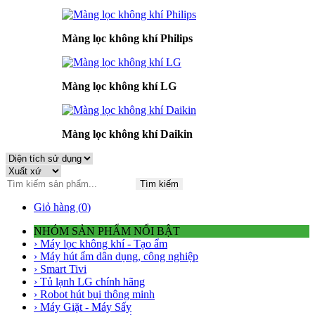
Màng lọc không khí Philips
Màng lọc không khí LG
Màng lọc không khí Daikin
Tìm kiếm
Giỏ hàng (
0
)
NHÓM SẢN PHẨM NỔI BẬT
› Máy lọc không khí - Tạo ẩm
› Máy hút ẩm dân dụng, công nghiệp
› Smart Tivi
› Tủ lạnh LG chính hãng
› Robot hút bụi thông minh
› Máy Giặt - Máy Sấy