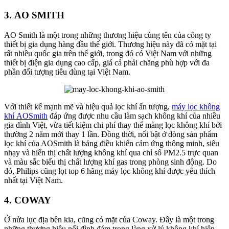
3. AO SMITH
AO Smith là một trong những thương hiệu cùng tên của công ty
thiết bị gia dụng hàng đầu thế giới. Thương hiệu này đã có mặt tại
rất nhiều quốc gia trên thế giới, trong đó có Việt Nam với những
thiết bị điện gia dụng cao cấp, giá cả phải chăng phù hợp với đa
phần đối tượng tiêu dùng tại Việt Nam.
Với thiết kế mạnh mẽ và hiệu quả lọc khí ấn tượng,
máy lọc không
khí AOSmith
đáp ứng được nhu cầu làm sạch không khí của nhiều
gia đình Việt, vừa tiết kiệm chi phí thay thế màng lọc không khí bởi
thường 2 năm mới thay 1 lần. Đồng thời, nổi bật ở dòng sản phẩm
lọc khí của AOSmith là bảng điều khiển cảm ứng thông minh, siêu
nhạy và hiển thị chất lượng không khí qua chỉ số PM2.5 trực quan
và màu sắc biểu thị chất lượng khí gas trong phòng sinh động. Do
đó, Philips cũng lọt top 6 hãng máy lọc không khí được yêu thích
nhất tại Việt Nam.
4. COWAY
Ở nửa lục địa bên kia, cũng có mặt của Coway. Đây là một trong
những thương hiệu nổi đình đám trong làng xử lý không khí hiện