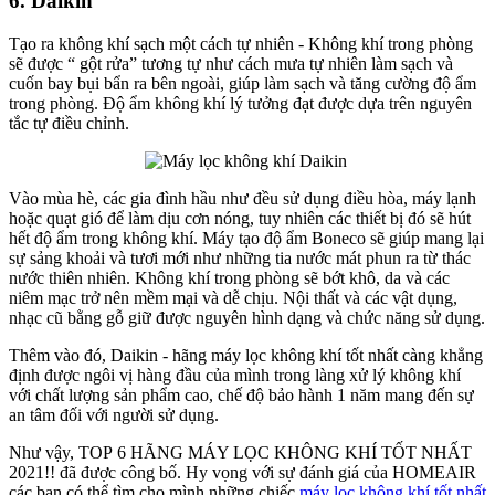
6. Daikin
Tạo ra không khí sạch một cách tự nhiên - Không khí trong phòng
sẽ được “ gột rửa” tương tự như cách mưa tự nhiên làm sạch và
cuốn bay bụi bẩn ra bên ngoài, giúp làm sạch và tăng cường độ ẩm
trong phòng. Độ ẩm không khí lý tưởng đạt được dựa trên nguyên
tắc tự điều chỉnh.
Vào mùa hè, các gia đình hầu như đều sử dụng điều hòa, máy lạnh
hoặc quạt gió để làm dịu cơn nóng, tuy nhiên các thiết bị đó sẽ hút
hết độ ẩm trong không khí. Máy tạo độ ẩm Boneco sẽ giúp mang lại
sự sảng khoải và tươi mới như những tia nước mát phun ra từ thác
nước thiên nhiên. Không khí trong phòng sẽ bớt khô, da và các
niêm mạc trở nên mềm mại và dễ chịu. Nội thất và các vật dụng,
nhạc cũ bằng gỗ giữ được nguyên hình dạng và chức năng sử dụng.
Thêm vào đó, Daikin - hãng máy lọc không khí tốt nhất càng khẳng
định được ngôi vị hàng đầu của mình trong làng xử lý không khí
với chất lượng sản phẩm cao, chế độ bảo hành 1 năm mang đến sự
an tâm đối với người sử dụng.
Như vậy, TOP 6 HÃNG MÁY LỌC KHÔNG KHÍ TỐT NHẤT
2021!! đã được công bố. Hy vọng với sự đánh giá của HOMEAIR
các bạn có thể tìm cho mình những chiếc
máy lọc không khí tốt nhất