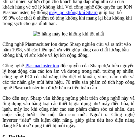
khí rất nhiều sự lựa chọn cho khách hàng đáp ứng nhu cầu của
khách hàng về xử lý không khí. Với công nghệ độc quyền tạo ION
Plasmacluster, hệ thống
máy lọc không khí Sharp
giúp loại bỏ
99,9% các chất ô nhiễm có tỏng không khí mang lại bầu không khí
trong sạch cho gia đình bạn.
Công nghệ Plasmacluter Ion được Sharp nghiên cứu và ra mắt vào
năm 1998, với các hiệu quả ưu việt giúp nâng cao chất lượng bầu
không khí, vì sức khỏe và lợi ích cộng đồng.
Công nghệ
Plasmacluster ion
độc quyền của Sharp dựa trên nguyên
lý hoạt động của các ion âm và dương trong môi trường tự nhiên,
công nghệ PCI có khả năng tiêu diệt vi khuẩn, virus, nấm mốc và
các tác nhân gây mùi hữu hiệu. 70 triệu sản phẩm có tích hợp công
nghệ Plasmacluster ion được bán ra trên toàn cầu.
Cho đến nay, Sharp vẫn không ngừng phát triển công nghệ này và
ứng dụng vào hàng loạt các thiết bị gia dụng như máy điều hòa, tủ
lạnh, máy lọc khí cũng như các sản phẩm chăm sóc cá nhân, đưa
cuộc sống bước lên một tầm cao mới. Ngoài ra Công nghệ
Inverter “siêu” tiết kiệm điện năng, giúp giảm tiêu hao điện năng
đáng kể khi sử dụng thiết bị mỗi ngày.