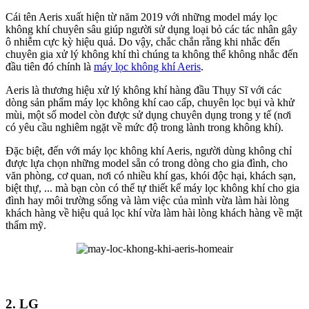
Cái tên Aeris xuất hiện từ năm 2019 với những model máy lọc
không khí chuyên sâu giúp người sử dụng loại bỏ các tác nhân gây
ô nhiễm cực kỳ hiệu quả. Do vậy, chắc chắn rằng khi nhắc đến
chuyên gia xử lý không khí thì chúng ta không thể không nhắc đến
đầu tiên đó chính là
máy lọc không khí Aeris
.
Aeris là thương hiệu xử lý không khí hàng đầu Thụy Sĩ với các
dòng sản phẩm máy lọc không khí cao cấp, chuyên lọc bụi và khử
mùi, một số model còn được sử dụng chuyên dụng trong y tế (nơi
có yêu cầu nghiêm ngặt về mức độ trong lành trong không khí).
Đặc biệt, đến với máy lọc không khí Aeris, người dùng không chỉ
được lựa chọn những model sẵn có trong dòng cho gia đình, cho
văn phòng, cơ quan, nơi có nhiều khí gas, khói độc hại, khách sạn,
biệt thự, ... mà bạn còn có thể tự thiết kế máy lọc không khí cho gia
đình hay môi trường sống và làm việc của mình vừa làm hài lòng
khách hàng về hiệu quả lọc khí vừa làm hài lòng khách hàng về mặt
thẩm mỹ.
2. LG