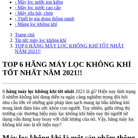
› Máy lọc nước ion kiềm
› Máy lọc nước cao cấp
› Máy rửa bát, chén
› Thiết bị gia dụng thông minh
› Màng lọc không khí
Trang chủ
Tin tức máy lọc không khí
TOP 6 HÃNG MÁY LỌC KHÔNG KHÍ TỐT NHẤT
NĂM 2021!!
TOP 6 HÃNG MÁY LỌC KHÔNG KHÍ
TỐT NHẤT NĂM 2021!!
6
hãng máy lọc không khí tốt nhất
2021 là gì? Hiện nay tình trạng
ô nhiễm không khí đang diễn ra ngày càng nghiêm trọng đòi hỏi
nhu cầu lớn về những giải pháp làm sạch mang lại bầu không khí
trong lành đảm bảo sức khỏe con người. Tuy nhiên, giữa rừng thị
trường các thương hiệu máy lọc không khí hiện nay thì người sử
dụng vẫn đang loay hoay với chất lượng của nó. Vậy, hãng máy lọc
không khí nào là tốt hiện nay?
Máy lọc không khí là một sản phẩm thông