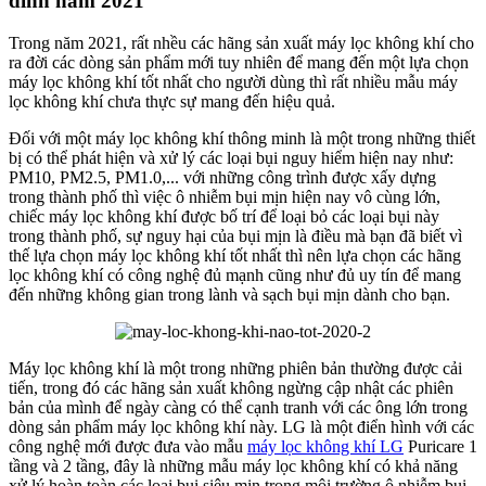
đình năm 2021
Trong năm 2021, rất nhều các hãng sản xuất máy lọc không khí cho
ra đời các dòng sản phẩm mới tuy nhiên để mang đến một lựa chọn
máy lọc không khí tốt nhất cho người dùng thì rất nhiều mẫu máy
lọc không khí chưa thực sự mang đến hiệu quả.
Đối với một máy lọc không khí thông minh là một trong những thiết
bị có thể phát hiện và xử lý các loại bụi nguy hiểm hiện nay như:
PM10, PM2.5, PM1.0,... với những công trình được xấy dựng
trong thành phố thì việc ô nhiễm bụi mịn hiện nay vô cùng lớn,
chiếc máy lọc không khí được bố trí để loại bỏ các loại bụi này
trong thành phố, sự nguy hại của bụi mịn là điều mà bạn đã biết vì
thế lựa chọn máy lọc không khí tốt nhất thì nên lựa chọn các hãng
lọc không khí có công nghệ đủ mạnh cũng như đủ uy tín để mang
đến những không gian trong lành và sạch bụi mịn dành cho bạn.
Máy lọc không khí là một trong những phiên bản thường được cải
tiến, trong đó các hãng sản xuất không ngừng cập nhật các phiên
bản của mình để ngày càng có thể cạnh tranh với các ông lớn trong
dòng sản phẩm máy lọc không khí này. LG là một điển hình với các
công nghệ mới được đưa vào mẫu
máy lọc không khí LG
Puricare 1
tầng và 2 tầng, đây là những mẫu máy lọc không khí có khả năng
xử lý hoàn toàn các loại bụi siêu mịn trong môi trường ô nhiễm bụi