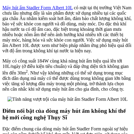
Máy hút ẩm Stadler Form Albert 10L
có mặt tại thị trường Việt Nam
chưa lâu nhưng đây là sản phẩm được sử dụng nhiều tại các quốc
gia châu Âu nhằm kiểm soát hơi ẩm, đảm bảo chất lượng không khí,
bảo vệ sức khỏe con người và đồ dùng, máy móc. Do đặc thù khí
hậu nước ta có độ ẩm cao, đặc biệt trong khoảng thời gian mưa
nhiều hoặc nồm ẩm thế nên ảnh hưởng khá nhiều tới các thiết bị
máy móc, hàng hóa và sức khỏe con người. Việc sử dụng máy hút
ẩm Albert 10L được xem như biện pháp nhằm ứng phó hiệu quả đối
với độ ẩm trong không khí tại nước ta hiện nay.
Máy có công suất 184W cùng khả năng hút ẩm hiệu quả lên tới
10L/ngày (ở điều kiện tiêu chuẩn) và đáp ứng diện tích không gian
2
lên đến 30m
. Như vậy không những có thể sử dụng trong mục
đích dân dụng mà máy có thể được dùng trong không gian lớn bằng
việc tăng số lượng đầu máy trong một phòng, trở thành lựa chọn
nên cân nhắc khi sử dụng máy hút ẩm cho gia đình, cho công ty.
Điểm nổi bật của dòng máy hút ẩm không khí thế
hệ mới công nghệ Thụy Sĩ
Đặc điểm chung của dòng máy hút ẩm Stadler Form ngoài sự hiệu