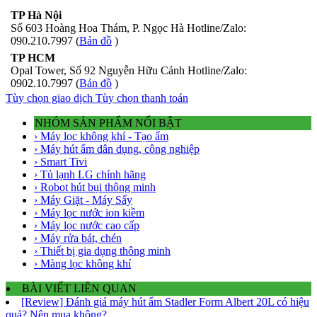
TP Hà Nội
Số 603 Hoàng Hoa Thám, P. Ngọc Hà Hotline/Zalo:
090.210.7997 (
Bản đồ
)
TP HCM
Opal Tower, Số 92 Nguyễn Hữu Cảnh Hotline/Zalo:
0902.10.7997 (
Bản đồ
)
Tùy chọn giao dịch
Tùy chọn thanh toán
NHÓM SẢN PHẨM NỔI BẬT
› Máy lọc không khí - Tạo ẩm
› Máy hút ẩm dân dụng, công nghiệp
› Smart Tivi
› Tủ lạnh LG chính hãng
› Robot hút bụi thông minh
› Máy Giặt - Máy Sấy
› Máy lọc nước ion kiềm
› Máy lọc nước cao cấp
› Máy rửa bát, chén
› Thiết bị gia dụng thông minh
› Màng lọc không khí
BÀI VIẾT LIÊN QUAN
[Review] Đánh giá máy hút ẩm Stadler Form Albert 20L có hiệu
quả? Nên mua không?