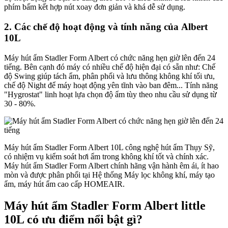
phím bấm kết hợp nút xoay đơn giản và khá dễ sử dụng.
2. Các chế độ hoạt động và tính năng của Albert
10L
Máy hút ẩm Stadler Form Albert​ có chức năng hẹn giờ lên đến 24
tiếng. Bên cạnh đó máy có nhiều chế độ hiện đại có sẵn như: Chế
độ Swing giúp tách ẩm, phân phối và lưu thông không khí tối ưu,
chế độ Night để máy hoạt động yên tĩnh vào ban đêm... Tính năng
"Hygrostat" linh hoạt lựa chọn độ ẩm tùy theo nhu cầu sử dụng từ
30 - 80%.
Máy hút ẩm Stadler Form Albert 10L công nghệ hút ẩm Thụy Sỹ,
có nhiệm vụ kiểm soát hơi ẩm trong không khí tốt và chính xác.
Máy hút ẩm Stadler Form Albert chính hãng vận hành êm ái, ít hao
mòn và được phân phối tại Hệ thống Máy lọc không khí, máy tạo
ẩm, máy hút ẩm cao cấp HOMEAIR.
Máy hút ẩm Stadler Form Albert little
10L có ưu điểm nổi bật gì?