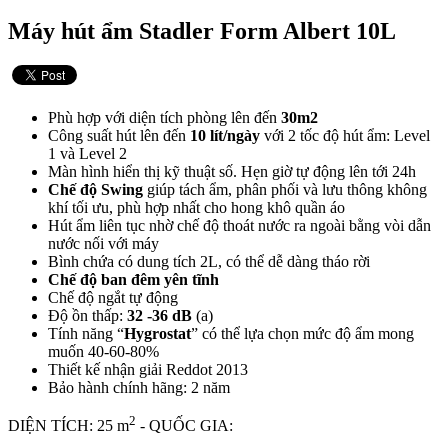
Máy hút ẩm Stadler Form Albert 10L
Phù hợp với diện tích phòng lên đến
30m2
Công suất hút lên đến
10 lít/ngày
với 2 tốc độ hút ẩm: Level
1 và Level 2
Màn hình hiển thị kỹ thuật số. Hẹn giờ tự động lên tới 24h
Chế độ Swing
giúp tách ẩm, phân phối và lưu thông không
khí tối ưu, phù hợp nhất cho hong khô quần áo
Hút ẩm liên tục nhờ chế độ thoát nước ra ngoài bằng vòi dẫn
nước nối với máy
Bình chứa có dung tích 2L, có thể dễ dàng tháo rời
Chế độ ban đêm yên tĩnh
Chế độ ngắt tự động
Độ ồn thấp:
32 -36 dB
(a)
Tính năng “
Hygrostat
” có thể lựa chọn mức độ ẩm mong
muốn 40-60-80%
Thiết kế nhận giải Reddot 2013
Bảo hành chính hãng: 2 năm
2
DIỆN TÍCH: 25 m
- QUỐC GIA: