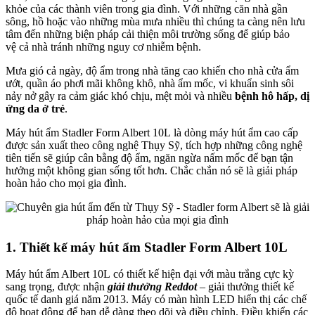
khỏe của các thành viên trong gia đình. Với những căn nhà gần
sông, hồ hoặc vào những mùa mưa nhiều thì chúng ta càng nên lưu
tâm đến những biện pháp cải thiện môi trường sống để giúp bảo
vệ cả nhà tránh những nguy cơ nhiễm bệnh.
Mưa gió cả ngày, độ ẩm trong nhà tăng cao khiến cho nhà cửa ẩm
ướt, quần áo phơi mãi không khô, nhà ẩm mốc, vi khuẩn sinh sôi
nảy nở gây ra cảm giác khó chịu, mệt mỏi và nhiều
bệnh hô hấp, dị
ứng da ở trẻ
.
Máy hút ẩm Stadler Form Albert 10L là dòng máy hút ẩm cao cấp
được sản xuất theo công nghệ Thụy Sỹ, tích hợp những công nghệ
tiên tiến sẽ giúp cân bằng độ ẩm, ngăn ngừa nấm mốc để bạn tận
hưởng một không gian sống tốt hơn. Chắc chắn nó sẽ là giải pháp
hoàn hảo cho mọi gia đình.
1. Thiết kế máy hút ẩm Stadler Form Albert 10L
Máy hút ẩm Albert 10L có thiết kế hiện đại với màu trắng cực kỳ
sang trọng, được nhận
giải thưởng Reddot
– giải thưởng thiết kế
quốc tế danh giá năm 2013. Máy có màn hình LED hiển thị các chế
độ hoạt động để bạn dễ dàng theo dõi và điều chỉnh. Điều khiển các