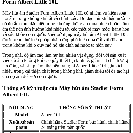
Form Albert Little 10L
Máy hút ẩm Stadler Form Albert Little 10L có nhiệm vụ kiểm soát
hơi ẩm trong không khí tốt và chính xác. Do đặc thù khí hậu nước ta
có độ ẩm cao, đặc biệt trong khoảng thời gian mưa nhiều hoặc nồm
ẩm thế nên ảnh hưởng khá nhiều tới các thiết bị máy móc, hàng hóa
và sức khỏe con người. Việc sử dụng máy hút ẩm Albert Little 10L
được xem như biện pháp nhằm ứng phó hiệu quả đối với độ ẩm
trong không khí ở quy mô hộ gia đình tại nước ta hiện nay.
Trong nhà, độ ẩm cao làm hư hại nhiều vật dụng, đối với sản xuất,
việc độ ẩm không khí cao gây thiệt hại kinh tế, giảm sút chất lượng
lao động và sản phẩm, thế nên trang bị Albert Little 10L giúp ích
nhiều trong cải thiện chất lượng không khí, giảm thiểu tối đa tác hại
của độ ẩm đối với con người.
Thông số kỹ thuật của Máy hút ẩm Stadler Form
Albert 10L
NỘI DUNG
THÔNG SỐ KỸ THUẬT
Model
Albert 10L
Xuất xứ sản
Chính hãng Stadler Form bảo hành chính hãng
phẩm
24 tháng trên toàn quốc