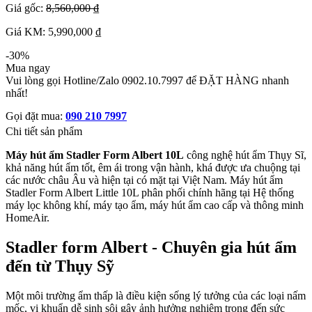
Giá gốc:
8,560,000 ₫
Giá KM: 5,990,000 ₫
-30%
Mua ngay
Vui lòng gọi Hotline/Zalo 0902.10.7997 để ĐẶT HÀNG nhanh
nhất!
Gọi đặt mua:
090 210 7997
Chi tiết sản phẩm
Máy hút ẩm Stadler Form Albert 10L
công nghệ hút ẩm Thụy Sĩ,
khả năng hút ẩm tốt, êm ái trong vận hành, khá được ưa chuộng tại
các nước châu Âu và hiện tại có mặt tại Việt Nam. Máy hút ẩm
Stadler Form Albert Little 10L phân phối chính hãng tại Hệ thống
máy lọc không khí, máy tạo ẩm, máy hút ẩm cao cấp và thông minh
HomeAir.
Stadler form Albert - Chuyên gia hút ẩm
đến từ Thụy Sỹ
Một môi trường ẩm thấp là điều kiện sống lý tưởng của các loại nấm
mốc, vi khuẩn dễ sinh sôi gây ảnh hưởng nghiêm trọng đến sức