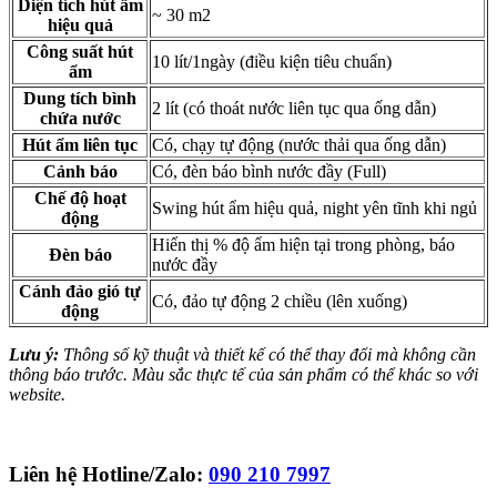
Diện tích hút ẩm
~ 30 m2
hiệu quả
Công suất hút
10 lít/1ngày (điều kiện tiêu chuẩn)
ẩm
Dung tích bình
2 lít (có thoát nước liên tục qua ống dẫn)
chứa nước
Hút ẩm liên tục
Có, chạy tự động (nước thải qua ống dẫn)
Cảnh báo
Có, đèn báo bình nước đầy (Full)
Chế độ hoạt
Swing hút ẩm hiệu quả, night yên tĩnh khi ngủ
động
Hiển thị % độ ẩm hiện tại trong phòng, báo
Đèn báo
nước đầy
Cánh đảo gió tự
Có, đảo tự động 2 chiều (lên xuống)
động
Lưu ý:
Thông số kỹ thuật và thiết kế có thể thay đổi mà không cần
thông báo trước. Màu sắc thực tế của sản phẩm có thể khác so với
website.
Liên hệ Hotline/Zalo:
090 210 7997