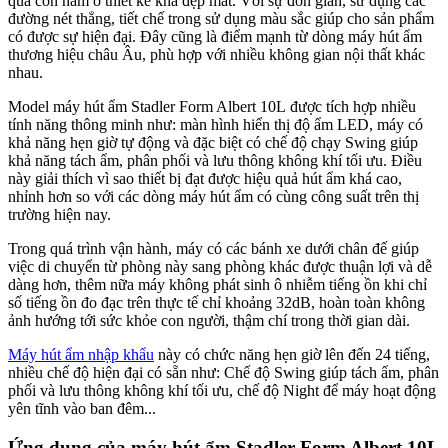
quả còn nằm ở thiết kế khá đẹp mắt. Với sự đơn giản, sử dụng các
đường nét thẳng, tiết chế trong sử dụng màu sắc giúp cho sản phẩm
có được sự hiện đại. Đây cũng là điểm mạnh từ dòng máy hút ẩm
thương hiệu châu Âu, phù hợp với nhiều không gian nội thất khác
nhau.
Model máy hút ẩm Stadler Form Albert 10L được tích hợp nhiều
tính năng thông minh như: màn hình hiển thị độ ẩm LED, máy có
khả năng hẹn giờ tự động và đặc biệt có chế độ chạy Swing giúp
khả năng tách ẩm, phân phối và lưu thông không khí tối ưu. Điều
này giải thích vì sao thiết bị đạt được hiệu quả hút ẩm khá cao,
nhỉnh hơn so với các dòng máy hút ẩm có cùng công suất trên thị
trường hiện nay.
Trong quá trình vận hành, máy có các bánh xe dưới chân đế giúp
việc di chuyển từ phòng này sang phòng khác được thuận lợi và dễ
dàng hơn, thêm nữa máy không phát sinh ô nhiễm tiếng ồn khi chỉ
số tiếng ồn đo đạc trên thực tế chỉ khoảng 32dB, hoàn toàn không
ảnh hướng tới sức khỏe con người, thậm chí trong thời gian dài.
Máy hút ẩm nhập khẩu
này có chức năng hẹn giờ lên đến 24 tiếng,
nhiều chế độ hiện đại có sẵn như: Chế độ Swing giúp tách ẩm, phân
phối và lưu thông không khí tối ưu, chế độ Night để máy hoạt động
yên tĩnh vào ban đêm...
Ứng dụng của máy hút ẩm Stadler Form Albert 10L