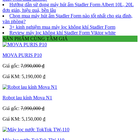
Hướng dẫn sử dụng máy hút ẩm Stadler Form Albert 10L, 20L
đơn giản, hiệu quả, bền lâu
Chọn mua máy hút ẩm Stadler Form nào tốt nhất cho gia đình,
văn phòng?
3+ kinh nghiệm mua máy lọc không khí Stadler Form
Review máy lọc không khí Stadler Form Viktor white
SẢN PHẨM CÙNG TẦM GIÁ
MOVA PURIS P10
Giá gốc:
7,990,000 ₫
Giá KM: 5,190,000 ₫
Robot lau kính Mova N1
Giá gốc:
7,990,000 ₫
Giá KM: 5,150,000 ₫