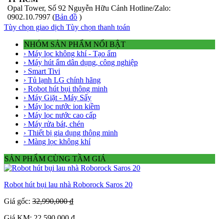
Opal Tower, Số 92 Nguyễn Hữu Cảnh Hotline/Zalo:
0902.10.7997 (
Bản đồ
)
Tùy chọn giao dịch
Tùy chọn thanh toán
NHÓM SẢN PHẨM NỔI BẬT
› Máy lọc không khí - Tạo ẩm
› Máy hút ẩm dân dụng, công nghiệp
› Smart Tivi
› Tủ lạnh LG chính hãng
› Robot hút bụi thông minh
› Máy Giặt - Máy Sấy
› Máy lọc nước ion kiềm
› Máy lọc nước cao cấp
› Máy rửa bát, chén
› Thiết bị gia dụng thông minh
› Màng lọc không khí
SẢN PHẨM CÙNG TẦM GIÁ
Robot hút bụi lau nhà Roborock Saros 20
Giá gốc:
32,990,000 ₫
Giá KM: 22,590,000 ₫