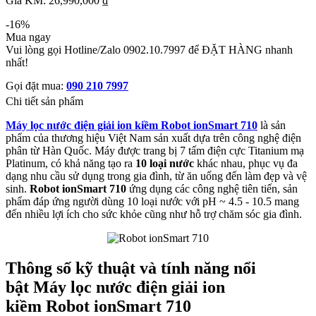
Giá KM: 26,990,000 ₫
-16%
Mua ngay
Vui lòng gọi Hotline/Zalo 0902.10.7997 để ĐẶT HÀNG nhanh
nhất!
Gọi đặt mua:
090 210 7997
Chi tiết sản phẩm
Máy lọc nước điện giải ion kiềm Robot ionSmart 710
là sản
phẩm của thương hiệu Việt Nam sản xuất dựa trên công nghệ điện
phân từ Hàn Quốc. Máy được trang bị 7 tấm điện cực Titanium mạ
Platinum, có khả năng tạo ra
10 loại nước
khác nhau, phục vụ đa
dạng nhu cầu sử dụng trong gia đình, từ ăn uống đến làm đẹp và vệ
sinh.
Robot ionSmart 710
ứng dụng các công nghệ tiên tiến, sản
phẩm đáp ứng người dùng 10 loại nước với pH ~ 4.5 - 10.5 mang
đến nhiều lợi ích cho sức khỏe cũng như hỗ trợ chăm sóc gia đình.
Thông số kỹ thuật và tính năng nổi
bật Máy lọc nước điện giải ion
kiềm Robot ionSmart 710