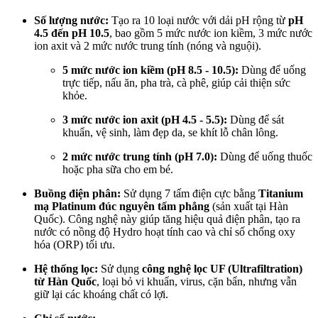
Số lượng nước:
Tạo ra 10 loại nước với dải pH rộng từ
pH
4.5 đến pH 10.5
, bao gồm 5 mức nước ion kiềm, 3 mức nước
ion axit và 2 mức nước trung tính (nóng và nguội).
5 mức nước ion kiềm (pH 8.5 - 10.5):
Dùng để uống
trực tiếp, nấu ăn, pha trà, cà phê, giúp cải thiện sức
khỏe.
3 mức nước ion axit (pH 4.5 - 5.5):
Dùng để sát
khuẩn, vệ sinh, làm đẹp da, se khít lỗ chân lông.
2 mức nước trung tính (pH 7.0):
Dùng để uống thuốc
hoặc pha sữa cho em bé.
Buồng điện phân:
Sử dụng 7 tấm điện cực bằng
Titanium
mạ Platinum đúc nguyên tấm phẳng
(sản xuất tại Hàn
Quốc). Công nghệ này giúp tăng hiệu quả điện phân, tạo ra
nước có nồng độ Hydro hoạt tính cao và chỉ số chống oxy
hóa (ORP) tối ưu.
Hệ thống lọc:
Sử dụng
công nghệ lọc UF (Ultrafiltration)
từ Hàn Quốc
, loại bỏ vi khuẩn, virus, cặn bẩn, nhưng vẫn
giữ lại các khoáng chất có lợi.