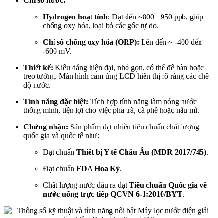
Chỉ số nước:
Hydrogen hoạt tính:
Đạt đến ~800 - 950 ppb, giúp
chống oxy hóa, loại bỏ các gốc tự do.
Chỉ số chống oxy hóa (ORP):
Lên đến ~ -400 đến
-600 mV.
Thiết kế:
Kiểu dáng hiện đại, nhỏ gọn, có thể để bàn hoặc
treo tường. Màn hình cảm ứng LCD hiển thị rõ ràng các chế
độ nước.
Tính năng đặc biệt:
Tích hợp tính năng làm nóng nước
thông minh, tiện lợi cho việc pha trà, cà phê hoặc nấu mì.
Chứng nhận:
Sản phẩm đạt nhiều tiêu chuẩn chất lượng
quốc gia và quốc tế như:
Đạt chuẩn
Thiết bị Y tế Châu Âu (MDR 2017/745)
.
Đạt chuẩn
FDA Hoa Kỳ
.
Chất lượng nước đầu ra đạt
Tiêu chuẩn Quốc gia về
nước uống trực tiếp QCVN 6-1:2010/BYT
.