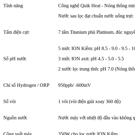
Tính năng
Công nghệ Quik Heat - Nóng thông mi
Nước sau lọc đạt chuẩn nước uống trự
Tấm điện cực
7 tấm Titanium phủ Platinum, đúc nguy
5 mức ION Kiềm: pH 8.5 - 9.0 - 9.5 - 10
Số pH nước
3 mức ION axit: pH 4.5 - 5.0 - 5.5
2 nước lọc trung tính: pH 7.0 (Nóng th
Chỉ số Hydrogen / ORP
950ppb/ -600mV
Số vòi
1 vòi (vòi điện giải xoay 360 độ)
Nguồn nước
Nước máy với nhiệt độ đầu vào không 
Công suất máy
350W cho lọc nước ION Kiềm