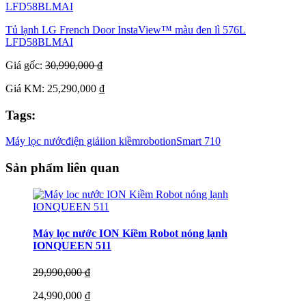
Tủ lạnh LG French Door InstaView™ màu đen lì 576L
LFD58BLMAI
Giá gốc:
30,990,000 ₫
Giá KM: 25,290,000 ₫
Tags:
Máy lọc nước
điện giải
ion kiềm
robot
ionSmart 710
Sản phẩm liên quan
Máy lọc nước ION Kiềm Robot nóng lạnh
IONQUEEN 511
29,990,000 ₫
24,990,000 ₫