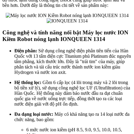
bền hơn. Dưới đây là thông tin chi tiết về sản phẩm này:
Công nghệ và tính năng nổi bật Máy lọc nước ION
Kiềm Robot nóng lạnh IONQUEEN 1314
Điện phân:
Sử dụng công nghệ điện phân tiên tiến của Hàn
Quốc với 13 tấm điện cực Titanium phủ Platinum đúc nguyên
tấm phẳng, kích thước lớn. Đây là "trái tim" của máy, giúp
phân tách và tái cấu trúc nước thành nước ion kiềm giàu
Hydrogen và nước ion axit.
Hệ thống lọc:
Gồm 6 cấp lọc (4 lõi trong máy và 2 lõi trong
bộ tiền xử lý), sử dụng công nghệ lọc UF (Ultrafiltration) của
Hàn Quốc. Hệ thống này đảm bảo nước đầu ra đạt chuẩn
quốc gia về nước uống trực tiếp, đồng thời tạo ra các loại
nước điện giải với độ pH ổn định.
Đa dạng loại nước:
Máy có khả năng tạo ra 14 loại nước đa
chức năng, bao gồm:
6 mức nước ion kiềm (pH 8.5, 9.0, 9.5, 10.0, 10.5,