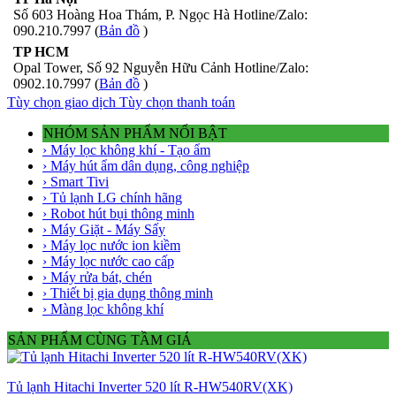
Số 603 Hoàng Hoa Thám, P. Ngọc Hà Hotline/Zalo:
090.210.7997 (
Bản đồ
)
TP HCM
Opal Tower, Số 92 Nguyễn Hữu Cảnh Hotline/Zalo:
0902.10.7997 (
Bản đồ
)
Tùy chọn giao dịch
Tùy chọn thanh toán
NHÓM SẢN PHẨM NỔI BẬT
› Máy lọc không khí - Tạo ẩm
› Máy hút ẩm dân dụng, công nghiệp
› Smart Tivi
› Tủ lạnh LG chính hãng
› Robot hút bụi thông minh
› Máy Giặt - Máy Sấy
› Máy lọc nước ion kiềm
› Máy lọc nước cao cấp
› Máy rửa bát, chén
› Thiết bị gia dụng thông minh
› Màng lọc không khí
SẢN PHẨM CÙNG TẦM GIÁ
Tủ lạnh Hitachi Inverter 520 lít R-HW540RV(XK)