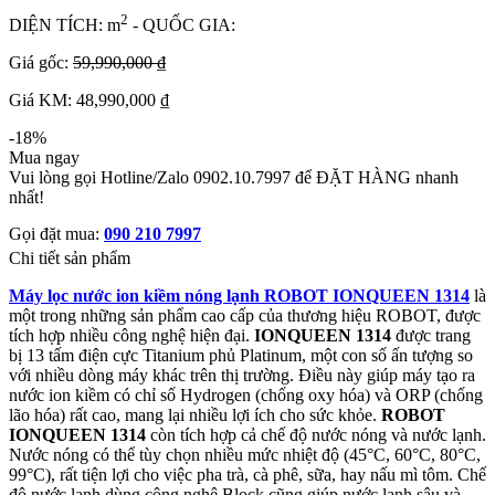
2
DIỆN TÍCH: m
- QUỐC GIA:
Giá gốc:
59,990,000 ₫
Giá KM: 48,990,000 ₫
-18%
Mua ngay
Vui lòng gọi Hotline/Zalo 0902.10.7997 để ĐẶT HÀNG nhanh
nhất!
Gọi đặt mua:
090 210 7997
Chi tiết sản phẩm
Máy lọc nước ion kiềm nóng lạnh ROBOT IONQUEEN 1314
là
một trong những sản phẩm cao cấp của thương hiệu ROBOT, được
tích hợp nhiều công nghệ hiện đại.
IONQUEEN 1314
được trang
bị 13 tấm điện cực Titanium phủ Platinum, một con số ấn tượng so
với nhiều dòng máy khác trên thị trường. Điều này giúp máy tạo ra
nước ion kiềm có chỉ số Hydrogen (chống oxy hóa) và ORP (chống
lão hóa) rất cao, mang lại nhiều lợi ích cho sức khỏe.
ROBOT
IONQUEEN 1314
còn tích hợp cả chế độ nước nóng và nước lạnh.
Nước nóng có thể tùy chọn nhiều mức nhiệt độ (45°C, 60°C, 80°C,
99°C), rất tiện lợi cho việc pha trà, cà phê, sữa, hay nấu mì tôm. Chế
độ nước lạnh dùng công nghệ Block cũng giúp nước lạnh sâu và