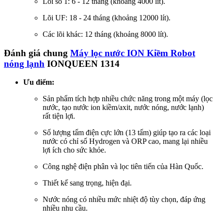
Lõi số 1: 6 - 12 tháng (khoảng 4000 lít).
Lõi UF: 18 - 24 tháng (khoảng 12000 lít).
Các lõi khác: 12 tháng (khoảng 8000 lít).
Đánh giá chung
Máy lọc nước ION Kiềm Robot
nóng lạnh
IONQUEEN 1314
Ưu điểm:
Sản phẩm tích hợp nhiều chức năng trong một máy (lọc
nước, tạo nước ion kiềm/axit, nước nóng, nước lạnh)
rất tiện lợi.
Số lượng tấm điện cực lớn (13 tấm) giúp tạo ra các loại
nước có chỉ số Hydrogen và ORP cao, mang lại nhiều
lợi ích cho sức khỏe.
Công nghệ điện phân và lọc tiên tiến của Hàn Quốc.
Thiết kế sang trọng, hiện đại.
Nước nóng có nhiều mức nhiệt độ tùy chọn, đáp ứng
nhiều nhu cầu.