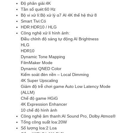
Độ phân giải:
4K
Tần số quét:
60 Hz
Bộ vi xử lí:
Bộ xử lý α7 AI 4K thế hệ thứ 8
Smart Tivi:
Có
HDR:
HDR10 / HLG
Công nghệ xử lí hình ảnh:
Điều chỉnh độ sáng tự động AI Brightness
HLG
HDR10
Dynamic Tone Mapping
FilmMaker Mode
Dynamic QNED Color
Kiểm soát đèn nền – Local Dimming
4K Super Upscaling
Giảm độ trễ chơi game Auto Low Latency Mode
(ALLM)
Chế độ game HGiG
4K Expression Enhancer
10 chế độ hình ảnh
Công nghệ âm thanh:
AI Sound Pro, Dolby Atmos®
Tổng công suất loa:
20W
Số lượng loa:
2 Loa