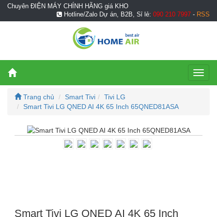
Chuyên ĐIỆN MÁY CHÍNH HÃNG giá KHO
Hotline/Zalo Dự án, B2B, Sỉ lẻ:
090 210 7997
-
RSS
Toggl
naviga
Trang chủ
Smart Tivi
Tivi LG
Smart Tivi LG QNED AI 4K 65 Inch 65QNED81ASA
Smart Tivi LG QNED AI 4K 65 Inch