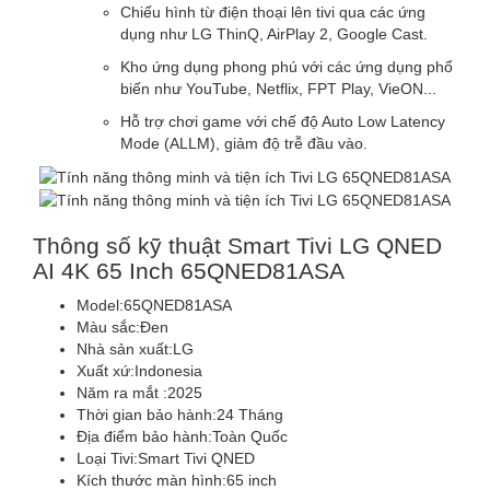
Chiếu hình từ điện thoại lên tivi qua các ứng
dụng như LG ThinQ, AirPlay 2, Google Cast.
Kho ứng dụng phong phú với các ứng dụng phổ
biến như YouTube, Netflix, FPT Play, VieON...
Hỗ trợ chơi game với chế độ Auto Low Latency
Mode (ALLM), giảm độ trễ đầu vào.
Thông số kỹ thuật Smart Tivi LG QNED
AI 4K 65 Inch 65QNED81ASA
Model:
65QNED81ASA
Màu sắc:
Đen
Nhà sản xuất:
LG
Xuất xứ:
Indonesia
Năm ra mắt :
2025
Thời gian bảo hành:
24 Tháng
Địa điểm bảo hành:
Toàn Quốc
Loại Tivi:
Smart Tivi QNED
Kích thước màn hình:
65 inch