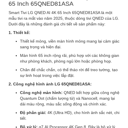
65 Inch 65QNED81ASA
Smart Tivi LG QNED AI 4K 65 Inch 65QNED81ASA là một
mẫu tivi ra mắt vào năm 2025, thuộc dòng tivi QNED của LG.
Dưới đây là những đánh giá chi tiết về sản phẩm này:
1. Thiết kế:
Thiết kế mỏng, viền màn hình mỏng mang lại cảm giác
sang trọng và hiện đại.
Màn hình 65 inch rộng rãi, phù hợp với các không gian
như phòng khách, phòng ngủ lớn hoặc phòng họp.
Chân đế chắc chắn, có thể tháo rời để treo tường, tạo
sự linh hoạt trong việc lắp đặt.
2. Công nghệ hình ảnh LG 65QNED81ASA:
Công nghệ màn hình:
QNED kết hợp giữa công nghệ
Quantum Dot (chấm lượng tử) và Nanocell, mang lại
dải màu rộng, màu sắc sống động và chính xác.
Độ phân giải:
4K (Ultra HD), cho hình ảnh sắc nét, chi
tiết.
Bộ xử lý:
α7 AI Processor 4K Gen 8. Đây là bộ xử lý