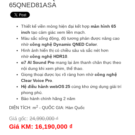
65QNED81ASA
Thiết kế viền mỏng hiện đại kết hợp
màn hình 65
inch
tạo cảm giác xem liền mạch.
Màu sắc sống động, độ tương phản được nâng cao
nhờ
công nghệ Dynamic QNED Color
.
Hình ảnh hiển thị có chiều sâu và sắc nét hơn
nhờ
công nghệ HDR10
.
α7 AI Sound Pro
mang lại âm thanh chân thực theo
nội dung khi xem phim, thể thao.
Giọng thoại được lọc rõ ràng hơn nhờ
công nghệ
Clear Voice Pro
.
Hệ điều hành webOS 25
cùng kho ứng dụng giải trí
phong phú.
Bảo hành chính hãng 2 năm
2
DIỆN TÍCH: m
- QUỐC GIA: Hàn Quốc
Giá gốc:
24,990,000 ₫
-35%
Giá KM: 16,190,000 ₫