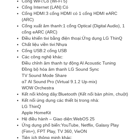
Cổng WiFi:
Có (Wi-Fi 5)
Cổng Internet (LAN):
Có
Cổng HDMI:
3 cổng HDMI có 1 cổng HDMI eARC
(ARC)
Cổng xuất âm thanh:
1 cổng Optical (Digital Audio), 1
cổng eARC (ARC)
Điều khiển tivi bằng điện thoại:
Ứng dụng LG ThinQ
Chất liệu viền tivi:
Nhựa
Cổng USB:
2 cổng USB
Các công nghệ khác:
Điều chỉnh âm thanh tự động AI Acoustic Tuning
Đồng bộ hóa âm thanh LG Sound Sync
TV Sound Mode Share
α7 AI Sound Pro (Virtual 9.1.2 Up-mix)
WOW Orchestra
Kết nối không dây:
Bluetooth (Kết nối bàn phím, chuột)
Kết nối ứng dụng các thiết bị trong nhà:
LG ThinQ
Apple HomeKit
Hệ điều hành – Giao diện:
WebOS 25
Ứng dụng phổ biến:
YouTube, Netflix, Galaxy Play
(Fim+), FPT Play, TV 360, VieON
Tiện ích thông minh khác: