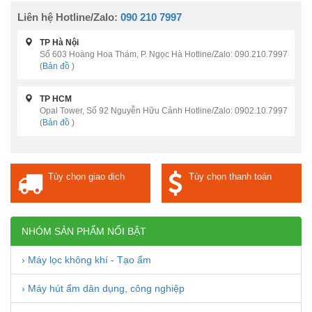
Liên hệ Hotline/Zalo:
090 210 7997
TP Hà Nội
Số 603 Hoàng Hoa Thám, P. Ngọc Hà Hotline/Zalo: 090.210.7997
(
Bản đồ
)
TP HCM
Opal Tower, Số 92 Nguyễn Hữu Cảnh Hotline/Zalo: 0902.10.7997
(
Bản đồ
)
Tùy chọn giao dịch
Tùy chọn thanh toán
NHÓM SẢN PHẨM NỔI BẬT
› Máy lọc không khí - Tạo ẩm
› Máy hút ẩm dân dụng, công nghiệp