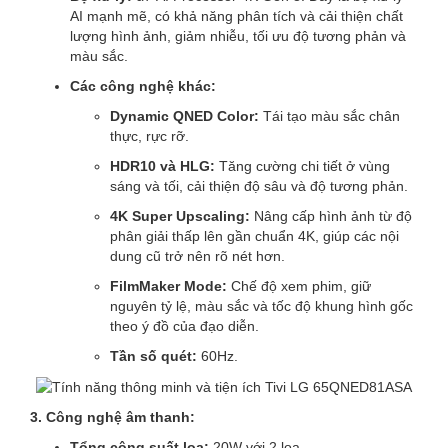
AI mạnh mẽ, có khả năng phân tích và cải thiện chất
lượng hình ảnh, giảm nhiễu, tối ưu độ tương phản và
màu sắc.
Các công nghệ khác:
Dynamic QNED Color:
Tái tạo màu sắc chân
thực, rực rỡ.
HDR10 và HLG:
Tăng cường chi tiết ở vùng
sáng và tối, cải thiện độ sâu và độ tương phản.
4K Super Upscaling:
Nâng cấp hình ảnh từ độ
phân giải thấp lên gần chuẩn 4K, giúp các nội
dung cũ trở nên rõ nét hơn.
FilmMaker Mode:
Chế độ xem phim, giữ
nguyên tỷ lệ, màu sắc và tốc độ khung hình gốc
theo ý đồ của đạo diễn.
Tần số quét:
60Hz.
3. Công nghệ âm thanh:
Tổng công suất loa:
20W với 2 loa.