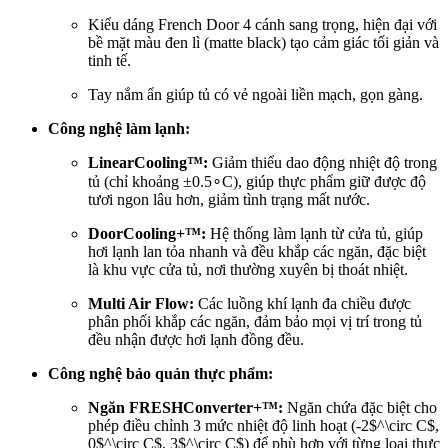
Kiểu dáng French Door 4 cánh sang trọng, hiện đại với
bề mặt màu đen lì (matte black) tạo cảm giác tối giản và
tinh tế.
Tay nắm ẩn giúp tủ có vẻ ngoài liền mạch, gọn gàng.
Công nghệ làm lạnh:
LinearCooling™:
Giảm thiểu dao động nhiệt độ trong
tủ (chỉ khoảng
±
0.
5
∘
C
), giúp thực phẩm giữ được độ
tươi ngon lâu hơn, giảm tình trạng mất nước.
DoorCooling+™:
Hệ thống làm lạnh từ cửa tủ, giúp
hơi lạnh lan tỏa nhanh và đều khắp các ngăn, đặc biệt
là khu vực cửa tủ, nơi thường xuyên bị thoát nhiệt.
Multi Air Flow:
Các luồng khí lạnh đa chiều được
phân phối khắp các ngăn, đảm bảo mọi vị trí trong tủ
đều nhận được hơi lạnh đồng đều.
Công nghệ bảo quản thực phẩm:
Ngăn FRESHConverter+™:
Ngăn chứa đặc biệt cho
phép điều chỉnh 3 mức nhiệt độ linh hoạt (-2$^\circ C$,
0$^\circ C$, 3$^\circ C$) để phù hợp với từng loại thực