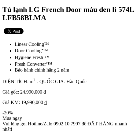
Tủ lạnh LG French Door màu đen lì 574L
LFB58BLMA
Linear Cooling™
Door Cooling⁺™
Hygiene Fresh⁺™
Fresh Converter⁺™
Bảo hành chính hãng 2 năm
2
DIỆN TÍCH: m
- QUỐC GIA: Hàn Quốc
Giá gốc:
24,990,000 ₫
Giá KM: 19,990,000 ₫
-20%
Mua ngay
Vui lòng gọi Hotline/Zalo 0902.10.7997 để ĐẶT HÀNG nhanh
nhất!