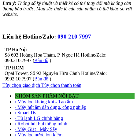
Lưu ý:
Thông số kỹ thuật và thiết kế có thể thay đổi mà không cần
thông báo trước. Màu sắc thực tế của sản phẩm có thể khác so với
website.
Liên hệ Hotline/Zalo:
090 210 7997
TP Hà Nội
Số 603 Hoàng Hoa Thám, P. Ngọc Hà Hotline/Zalo:
090.210.7997 (
Bản đồ
)
TP HCM
Opal Tower, Số 92 Nguyễn Hữu Cảnh Hotline/Zalo:
0902.10.7997 (
Bản đồ
)
Tùy chọn giao dịch
Tùy chọn thanh toán
NHÓM SẢN PHẨM NỔI BẬT
› Máy lọc không khí - Tạo ẩm
› Máy hút ẩm dân dụng, công nghiệp
› Smart Tivi
› Tủ lạnh LG chính hãng
› Robot hút bụi thông minh
› Máy Giặt - Máy Sấy
› Máy lọc nước ion kiềm