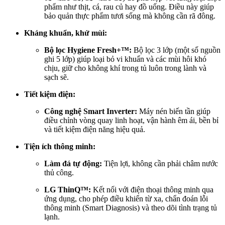
phẩm như thịt, cá, rau củ hay đồ uống. Điều này giúp
bảo quản thực phẩm tươi sống mà không cần rã đông.
Kháng khuẩn, khử mùi:
Bộ lọc Hygiene Fresh+™:
Bộ lọc 3 lớp (một số nguồn
ghi 5 lớp) giúp loại bỏ vi khuẩn và các mùi hôi khó
chịu, giữ cho không khí trong tủ luôn trong lành và
sạch sẽ.
Tiết kiệm điện:
Công nghệ Smart Inverter:
Máy nén biến tần giúp
điều chỉnh vòng quay linh hoạt, vận hành êm ái, bền bỉ
và tiết kiệm điện năng hiệu quả.
Tiện ích thông minh:
Làm đá tự động:
Tiện lợi, không cần phải châm nước
thủ công.
LG ThinQ™:
Kết nối với điện thoại thông minh qua
ứng dụng, cho phép điều khiển từ xa, chẩn đoán lỗi
thông minh (Smart Diagnosis) và theo dõi tình trạng tủ
lạnh.