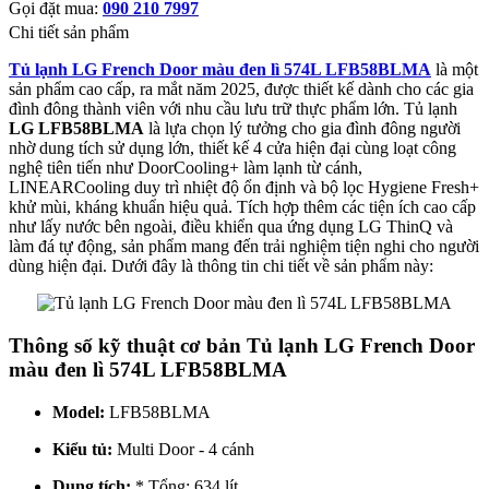
Gọi đặt mua:
090 210 7997
Chi tiết sản phẩm
Tủ lạnh LG French Door màu đen lì 574L LFB58BLMA
là một
sản phẩm cao cấp, ra mắt năm 2025, được thiết kế dành cho các gia
đình đông thành viên với nhu cầu lưu trữ thực phẩm lớn. Tủ lạnh
LG LFB58BLMA
là lựa chọn lý tưởng cho gia đình đông người
nhờ dung tích sử dụng lớn, thiết kế 4 cửa hiện đại cùng loạt công
nghệ tiên tiến như DoorCooling+ làm lạnh từ cánh,
LINEARCooling duy trì nhiệt độ ổn định và bộ lọc Hygiene Fresh+
khử mùi, kháng khuẩn hiệu quả. Tích hợp thêm các tiện ích cao cấp
như lấy nước bên ngoài, điều khiển qua ứng dụng LG ThinQ và
làm đá tự động, sản phẩm mang đến trải nghiệm tiện nghi cho người
dùng hiện đại. Dưới đây là thông tin chi tiết về sản phẩm này:
Thông số kỹ thuật cơ bản Tủ lạnh LG French Door
màu đen lì 574L LFB58BLMA
Model:
LFB58BLMA
Kiểu tủ:
Multi Door - 4 cánh
Dung tích:
* Tổng: 634 lít