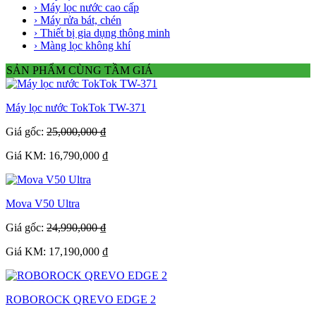
› Máy lọc nước cao cấp
› Máy rửa bát, chén
› Thiết bị gia dụng thông minh
› Màng lọc không khí
SẢN PHẨM CÙNG TẦM GIÁ
Máy lọc nước TokTok TW-371
Giá gốc:
25,000,000 ₫
Giá KM: 16,790,000 ₫
Mova V50 Ultra
Giá gốc:
24,990,000 ₫
Giá KM: 17,190,000 ₫
ROBOROCK QREVO EDGE 2