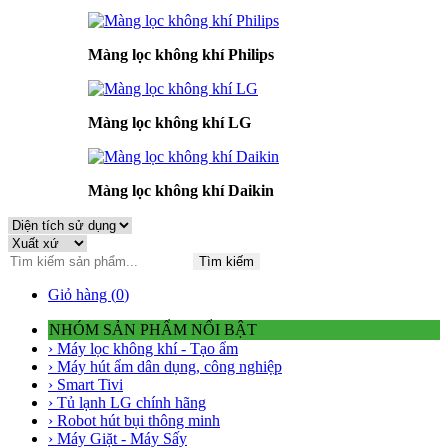
Màng lọc không khí Philips
Màng lọc không khí LG
Màng lọc không khí Daikin
Tìm kiếm
Giỏ hàng (
0
)
NHÓM SẢN PHẨM NỔI BẬT
› Máy lọc không khí - Tạo ẩm
› Máy hút ẩm dân dụng, công nghiệp
› Smart Tivi
› Tủ lạnh LG chính hãng
› Robot hút bụi thông minh
› Máy Giặt - Máy Sấy