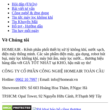
Hỏi đáp (FAQs)
Bài viết tư vấn
Công nghệ & ứng dụng
Tin tức máy lọc không khí
Tin Khuyến Mãi
Hỗ trợ - Hướng dẫn
Tin hay mỗi ngày
Về Chúng tôi
HOMEAIR - Kênh phân phối thiết bị xử lý không khí, nước sạch,
điện máy thông minh. Các sản phẩm điện máy, gia dụng, robot hút
bụi, máy lọc không khí, máy hút ẩm, máy lọc nước... thương hiệu
hàng đầu với GIÁ TỐT NHÁT tại KHO, hậu mãi uy tín!
CÔNG TY CỔ PHẦN CÔNG NGHỆ HOMEAIR TOÀN CẦU
Hotline:
0902 10 7997
| Email: info@homeair.vn
Showroom HN: Số 603 Hoàng Hoa Thám, P.Ngọc Hà
TP.HCM: Opal Tower, 92 Nguyễn Hữu Cảnh, P.Thạnh Mỹ Tây