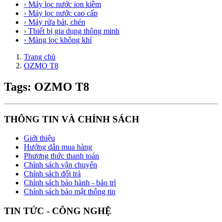
› Máy lọc nước ion kiềm
› Máy lọc nước cao cấp
› Máy rửa bát, chén
› Thiết bị gia dụng thông minh
› Màng lọc không khí
Trang chủ
OZMO T8
Tags: OZMO T8
THÔNG TIN VÀ CHÍNH SÁCH
Giới thiệu
Hướng dẫn mua hàng
Phương thức thanh toán
Chính sách vận chuyển
Chính sách đổi trả
Chính sách bảo hành - bảo trì
Chính sách bảo mật thông tin
TIN TỨC - CÔNG NGHỆ