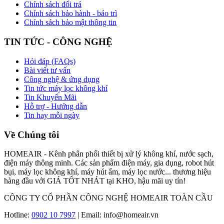
Chính sách đổi trả
Chính sách bảo hành - bảo trì
Chính sách bảo mật thông tin
TIN TỨC - CÔNG NGHỆ
Hỏi đáp (FAQs)
Bài viết tư vấn
Công nghệ & ứng dụng
Tin tức máy lọc không khí
Tin Khuyến Mãi
Hỗ trợ - Hướng dẫn
Tin hay mỗi ngày
Về Chúng tôi
HOMEAIR - Kênh phân phối thiết bị xử lý không khí, nước sạch,
điện máy thông minh. Các sản phẩm điện máy, gia dụng, robot hút
bụi, máy lọc không khí, máy hút ẩm, máy lọc nước... thương hiệu
hàng đầu với GIÁ TỐT NHÁT tại KHO, hậu mãi uy tín!
CÔNG TY CỔ PHẦN CÔNG NGHỆ HOMEAIR TOÀN CẦU
Hotline:
0902 10 7997
| Email: info@homeair.vn