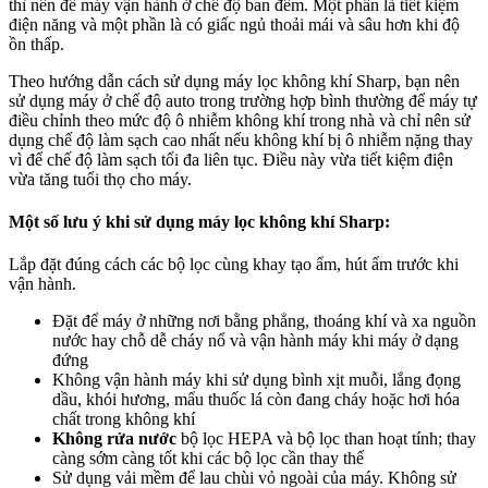
thì nên để máy vận hành ở chế độ ban đêm. Một phần là tiết kiệm
điện năng và một phần là có giấc ngủ thoải mái và sâu hơn khi độ
ồn thấp.
Theo hướng dẫn cách sử dụng máy lọc không khí Sharp, bạn nên
sử dụng máy ở chế độ auto trong trường hợp bình thường để máy tự
điều chỉnh theo mức độ ô nhiễm không khí trong nhà và chỉ nên sử
dụng chế độ làm sạch cao nhất nếu không khí bị ô nhiễm nặng thay
vì để chế độ làm sạch tối đa liên tục. Điều này vừa tiết kiệm điện
vừa tăng tuổi thọ cho máy.
Một số lưu ý khi sử dụng máy lọc không khí Sharp:
Lắp đặt đúng cách các bộ lọc cùng khay tạo ẩm, hút ẩm trước khi
vận hành.
Đặt để máy ở những nơi bằng phẳng, thoáng khí và xa nguồn
nước hay chỗ dễ cháy nổ và vận hành máy khi máy ở dạng
đứng
Không vận hành máy khi sử dụng bình xịt muỗi, lắng đọng
dầu, khói hương, mẩu thuốc lá còn đang cháy hoặc hơi hóa
chất trong không khí
Không rửa nước
bộ lọc HEPA và bộ lọc than hoạt tính; thay
càng sớm càng tốt khi các bộ lọc cần thay thế
Sử dụng vải mềm để lau chùi vỏ ngoài của máy. Không sử