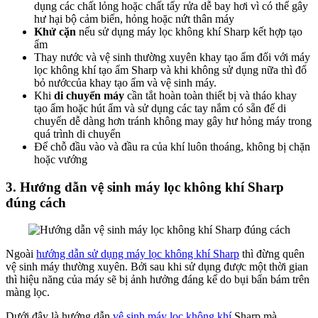
dụng các chất lỏng hoặc chất tẩy rửa dễ bay hơi vì có thể gây
hư hại bộ cảm biến, hỏng hoặc nứt thân máy
Khử cặn
nếu sử dụng máy lọc không khí Sharp kết hợp tạo
ẩm
Thay nước và vệ sinh thường xuyên khay tạo ẩm đối với máy
lọc không khí tạo ẩm Sharp và khi không sử dụng nữa thì đổ
bỏ nướccủa khay tạo ẩm và vệ sinh máy.
Khi
di chuyển máy
cần tắt hoàn toàn thiết bị và tháo khay
tạo ẩm hoặc hút ẩm và sử dụng các tay nắm có sẵn để di
chuyển dễ dàng hơn tránh không may gây hư hỏng máy trong
quá trình di chuyển
Để chỗ đầu vào và đầu ra của khí luôn thoáng, không bị chặn
hoặc vướng
3. Hướng dẫn vệ sinh máy lọc không khí Sharp
đúng cách
Ngoài
hướng dẫn sử dụng máy lọc không khí Sharp
thì đừng quên
vệ sinh máy thường xuyên. Bởi sau khi sử dụng được một thời gian
thì hiệu năng của máy sẽ bị ảnh hưởng đáng kể do bụi bẩn bám trên
màng lọc.
Dưới đây là hướng dẫn
vệ sinh máy lọc không khí
Sharp mà