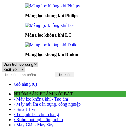
Màng lọc không khí Philips
Màng lọc không khí LG
Màng lọc không khí Daikin
Tìm kiếm
Giỏ hàng (
0
)
NHÓM SẢN PHẨM NỔI BẬT
› Máy lọc không khí - Tạo ẩm
› Máy hút ẩm dân dụng, công nghiệp
› Smart Tivi
› Tủ lạnh LG chính hãng
› Robot hút bụi thông minh
› Máy Giặt - Máy Sấy