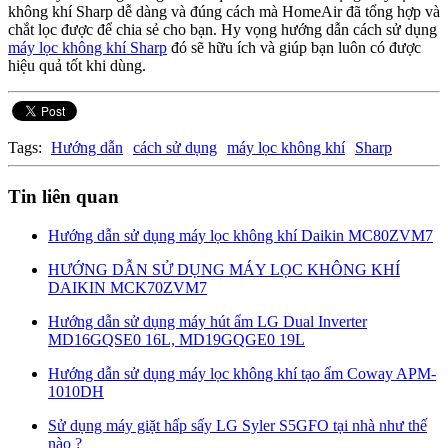
không khí Sharp dễ dàng và đúng cách mà HomeAir đã tổng hợp và
chắt lọc được để chia sẻ cho bạn. Hy vọng hướng dẫn cách sử dụng
máy lọc không khí Sharp
đó sẽ hữu ích và giúp bạn luôn có được
hiệu quả tốt khi dùng.
Tags:
Hướng dẫn
cách sử dụng
máy lọc không khí
Sharp
Tin liên quan
Hướng dẫn sử dụng máy lọc không khí Daikin MC80ZVM7
HƯỚNG DẪN SỬ DỤNG MÁY LỌC KHÔNG KHÍ
DAIKIN MCK70ZVM7
Hướng dẫn sử dụng máy hút ẩm LG Dual Inverter
MD16GQSE0 16L, MD19GQGE0 19L
Hướng dẫn sử dụng máy lọc không khí tạo ẩm Coway APM-
1010DH
Sử dụng máy giặt hấp sấy LG Syler S5GFO tại nhà như thế
nào ?