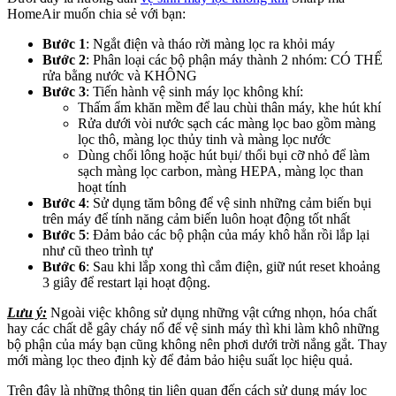
HomeAir muốn chia sẻ với bạn:
Bước 1
: Ngắt điện và tháo rời màng lọc ra khỏi máy
Bước 2
: Phân loại các bộ phận máy thành 2 nhóm: CÓ THỂ
rửa bằng nước và KHÔNG
Bước 3
: Tiến hành vệ sinh máy lọc không khí:
Thấm ẩm khăn mềm để lau chùi thân máy, khe hút khí
Rửa dưới vòi nước sạch các màng lọc bao gồm màng
lọc thô, màng lọc thủy tinh và màng lọc nước
Dùng chổi lông hoặc hút bụi/ thổi bụi cỡ nhỏ để làm
sạch màng lọc carbon, màng HEPA, màng lọc than
hoạt tính
Bước 4
: Sử dụng tăm bông để vệ sinh những cảm biến bụi
trên máy để tính năng cảm biến luôn hoạt động tốt nhất
Bước 5
: Đảm bảo các bộ phận của máy khô hẳn rồi lắp lại
như cũ theo trình tự
Bước 6
: Sau khi lắp xong thì cắm điện, giữ nút reset khoảng
3 giây để restart lại hoạt động.
Lưu ý:
Ngoài việc không sử dụng những vật cứng nhọn, hóa chất
hay các chất dễ gây cháy nổ để vệ sinh máy thì khi làm khô những
bộ phận của máy bạn cũng không nên phơi dưới trời nắng gắt. Thay
mới màng lọc theo định kỳ để đảm bảo hiệu suất lọc hiệu quả.
Trên đây là những thông tin liên quan đến cách sử dụng máy lọc