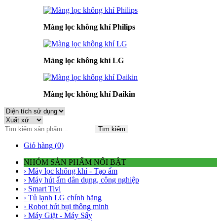
Màng lọc không khí Philips
Màng lọc không khí LG
Màng lọc không khí Daikin
Tìm kiếm
Giỏ hàng (
0
)
NHÓM SẢN PHẨM NỔI BẬT
› Máy lọc không khí - Tạo ẩm
› Máy hút ẩm dân dụng, công nghiệp
› Smart Tivi
› Tủ lạnh LG chính hãng
› Robot hút bụi thông minh
› Máy Giặt - Máy Sấy