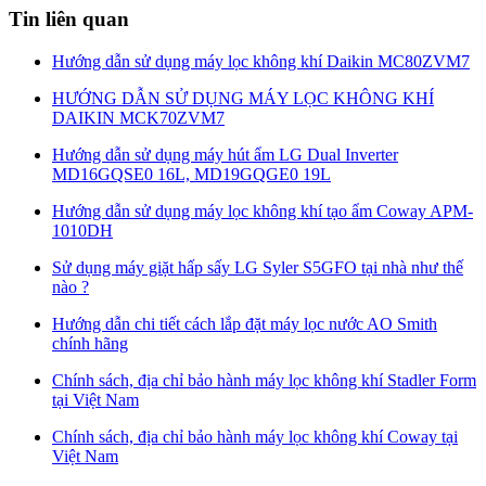
Tin liên quan
Hướng dẫn sử dụng máy lọc không khí Daikin MC80ZVM7
HƯỚNG DẪN SỬ DỤNG MÁY LỌC KHÔNG KHÍ
DAIKIN MCK70ZVM7
Hướng dẫn sử dụng máy hút ẩm LG Dual Inverter
MD16GQSE0 16L, MD19GQGE0 19L
Hướng dẫn sử dụng máy lọc không khí tạo ẩm Coway APM-
1010DH
Sử dụng máy giặt hấp sấy LG Syler S5GFO tại nhà như thế
nào ?
Hướng dẫn chi tiết cách lắp đặt máy lọc nước AO Smith
chính hãng
Chính sách, địa chỉ bảo hành máy lọc không khí Stadler Form
tại Việt Nam
Chính sách, địa chỉ bảo hành máy lọc không khí Coway tại
Việt Nam