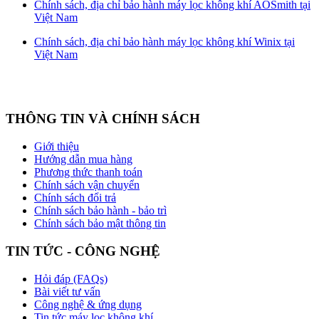
Chính sách, địa chỉ bảo hành máy lọc không khí AOSmith tại
Việt Nam
Chính sách, địa chỉ bảo hành máy lọc không khí Winix tại
Việt Nam
THÔNG TIN VÀ CHÍNH SÁCH
Giới thiệu
Hướng dẫn mua hàng
Phương thức thanh toán
Chính sách vận chuyển
Chính sách đổi trả
Chính sách bảo hành - bảo trì
Chính sách bảo mật thông tin
TIN TỨC - CÔNG NGHỆ
Hỏi đáp (FAQs)
Bài viết tư vấn
Công nghệ & ứng dụng
Tin tức máy lọc không khí