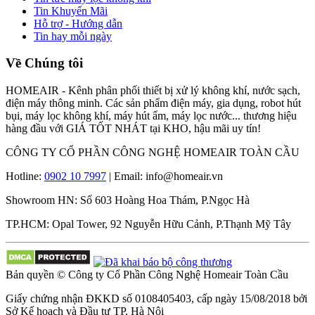
Tin Khuyến Mãi
Hỗ trợ - Hướng dẫn
Tin hay mỗi ngày
Về Chúng tôi
HOMEAIR - Kênh phân phối thiết bị xử lý không khí, nước sạch,
điện máy thông minh. Các sản phẩm điện máy, gia dụng, robot hút
bụi, máy lọc không khí, máy hút ẩm, máy lọc nước... thương hiệu
hàng đầu với GIÁ TỐT NHÁT tại KHO, hậu mãi uy tín!
CÔNG TY CỔ PHẦN CÔNG NGHỆ HOMEAIR TOÀN CẦU
Hotline:
0902 10 7997
| Email: info@homeair.vn
Showroom HN: Số 603 Hoàng Hoa Thám, P.Ngọc Hà
TP.HCM: Opal Tower, 92 Nguyễn Hữu Cảnh, P.Thạnh Mỹ Tây
Bản quyền © Công ty Cổ Phần Công Nghệ Homeair Toàn Cầu
Giấy chứng nhận ĐKKD số 0108405403, cấp ngày 15/08/2018 bởi
Sở Kế hoạch và Đầu tư TP. Hà Nội