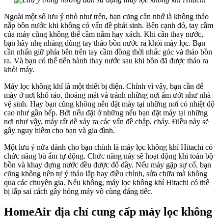
Ngoài một số lưu ý nhỏ như trên, bạn cũng cần nhớ là không tháo
nắp bồn nước khi không có vấn đề phát sinh. Bên cạnh đó, tay cầm
của máy cũng không thể cầm nắm hay xách. Khi cần thay nước,
bạn hãy nhẹ nhàng dùng tay tháo bồn nước ra khỏi máy lọc. Bạn
cần nhấn giữ phía bên trên tay cầm đồng thời nhấc góc và tháo bồn
ra. Và bạn có thể tiến hành thay nước sau khi bồn đã được tháo ra
khỏi máy.
Máy lọc không khí là một thiết bị điện. Chính vì vậy, bạn cần để
máy ở nơi khô ráo, thoáng mát và tránh những nơi ẩm ướt như nhà
vệ sinh. Hay bạn cũng không nên đặt máy tại những nơi có nhiệt độ
cao như gần bếp. Bởi nếu đặt ở những nếu bạn đặt máy tại những
nơi như vậy, máy rất dễ xảy ra các vấn đề chập, cháy. Điều này sẽ
gây nguy hiểm cho bạn và gia đình.
Một lưu ý nữa dành cho bạn chính là máy lọc không khí Hitachi có
chức năng bù ẩm tự động. Chức năng này sẽ hoạt động khi toàn bộ
bồn và khay đựng nước đều được đổ đầy. Nếu máy gặp sự cố, bạn
cũng không nên tự ý tháo lắp hay điều chỉnh, sửa chữa mà không
qua các chuyên gia. Nếu không, máy lọc không khí Hitachi có thể
bị lắp sai cách gây hỏng máy vô cùng đáng tiếc.
HomeAir địa chỉ cung cấp máy lọc không