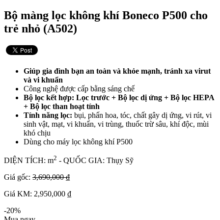
Bộ màng lọc không khí Boneco P500 cho
trẻ nhỏ (A502)
Giúp gia đình bạn an toàn và khỏe mạnh, tránh xa virut
và vi khuẩn
Công nghệ được cấp bằng sáng chế
Bộ lọc kết hợp: Lọc trước + Bộ lọc dị ứng + Bộ lọc HEPA
+ Bộ lọc than hoạt tính
Tính năng lọc:
bụi, phấn hoa, tóc, chất gây dị ứng, vi rút, vi
sinh vật, mạt, vi khuẩn, vi trùng, thuốc trừ sâu, khí độc, mùi
khó chịu
Dùng cho máy lọc không khí P500
2
DIỆN TÍCH: m
- QUỐC GIA: Thụy Sỹ
Giá gốc:
3,690,000 ₫
Giá KM: 2,950,000 ₫
-20%
Mua ngay