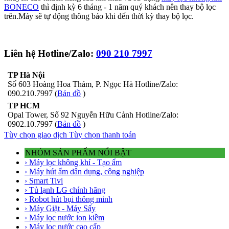
BONECO
thì định kỳ 6 tháng - 1 năm quý khách nên thay bộ lọc
trên.Máy sẽ tự động thông báo khi đến thời kỳ thay bộ lọc.
Liên hệ Hotline/Zalo:
090 210 7997
TP Hà Nội
Số 603 Hoàng Hoa Thám, P. Ngọc Hà Hotline/Zalo:
090.210.7997 (
Bản đồ
)
TP HCM
Opal Tower, Số 92 Nguyễn Hữu Cảnh Hotline/Zalo:
0902.10.7997 (
Bản đồ
)
Tùy chọn giao dịch
Tùy chọn thanh toán
NHÓM SẢN PHẨM NỔI BẬT
› Máy lọc không khí - Tạo ẩm
› Máy hút ẩm dân dụng, công nghiệp
› Smart Tivi
› Tủ lạnh LG chính hãng
› Robot hút bụi thông minh
› Máy Giặt - Máy Sấy
› Máy lọc nước ion kiềm
› Máy lọc nước cao cấp