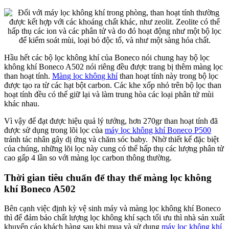
Hầu hết các bộ lọc không khí của Boneco nói chung hay bộ lọc
không khí Boneco A502 nói riêng đều được trang bị thêm màng lọc
than hoạt tính.
Màng lọc không khí
than hoạt tính này trong bộ lọc
được tạo ra từ các hạt bột carbon. Các khe xốp nhỏ trên bộ lọc than
hoạt tính đều có thể giữ lại và làm trung hòa các loại phân tử mùi
khác nhau.
Vì vậy để đạt được hiệu quả lý tưởng, hơn 270gr than hoạt tính đã
được sử dụng trong lõi lọc của
máy lọc không khí Boneco P500
tránh tác nhân gây dị ứng và chăm sóc baby. Nhờ thiết kế đặc biệt
của chúng, những lõi lọc này cung có thể hấp thụ các lượng phân tử
cao gấp 4 lần so với màng lọc carbon thông thường.
Thời gian tiêu chuẩn để thay thế màng lọc không
khí Boneco A502
Bên cạnh việc định kỳ vệ sinh máy và màng lọc không khí Boneco
thì để đảm bảo chất lượng lọc không khí sạch tối ưu thì nhà sản xuất
khuyến cáo khách hàng sau khi mua và sử dụng
máy lọc không khí