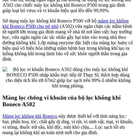
A502 cho chiếc máy lọc không khí Boneco P500 trong gia đình
giúp loại bỏ virus và vi khuẩn hiệu quả lên đến 99,99%.
Sử dụng máy lọc không khí Boneco P500 với bộ
màng lọc không
khí Boneco P500 cho trẻ nhỏ
(A502) vừa ngăn chặn các mầm bệnh
từ người lớn trong gia đình mang về nhà từ nơi làm việc hay trường
học, vừa ngăn ngừa các tác nhân gây hại tràn vào trong nhà theo
đường không khí. Lớp màng enzyme đặc biệt của màng lọc baby có
hiệu quả vô hiệu hóa những mầm bệnh bay trong không khí tạo ra
luồng không khí trong lành bảo vệ sức khỏe người thân trong gia
đình.
Màng lọc chống vi khuẩn của bộ lọc không khí
Boneco A502
Màng lọc không khí Boneco
này được thiết kế với tính năng lọc:
bụi, phấn hoa, tóc, chất gây dị ứng, vi rút, vi sinh vật, mạt, vi khuẩn,
vi trùng, thuốc trừ sâu, khí độc, mùi khó chịu,... Lọc sạch tối ưu
mang lại không khí an toàn tươi mới cho gia đình.