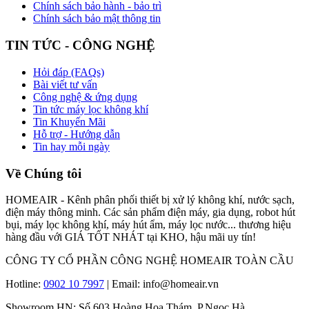
Chính sách bảo hành - bảo trì
Chính sách bảo mật thông tin
TIN TỨC - CÔNG NGHỆ
Hỏi đáp (FAQs)
Bài viết tư vấn
Công nghệ & ứng dụng
Tin tức máy lọc không khí
Tin Khuyến Mãi
Hỗ trợ - Hướng dẫn
Tin hay mỗi ngày
Về Chúng tôi
HOMEAIR - Kênh phân phối thiết bị xử lý không khí, nước sạch,
điện máy thông minh. Các sản phẩm điện máy, gia dụng, robot hút
bụi, máy lọc không khí, máy hút ẩm, máy lọc nước... thương hiệu
hàng đầu với GIÁ TỐT NHÁT tại KHO, hậu mãi uy tín!
CÔNG TY CỔ PHẦN CÔNG NGHỆ HOMEAIR TOÀN CẦU
Hotline:
0902 10 7997
| Email: info@homeair.vn
Showroom HN: Số 603 Hoàng Hoa Thám, P.Ngọc Hà