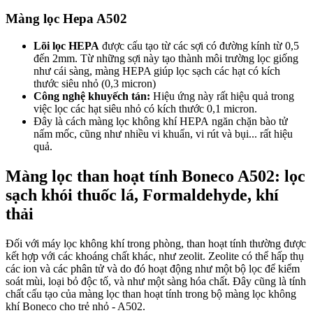
Màng lọc Hepa A502
Lõi lọc HEPA
được cấu tạo từ các sợi có đường kính từ 0,5
đến 2mm. Từ những sợi này tạo thành môi trường lọc giống
như cái sàng, màng HEPA giúp lọc sạch các hạt có kích
thước siêu nhỏ (0,3 micron)
Công nghệ khuyếch tán:
Hiệu ứng này rất hiệu quả trong
việc lọc các hạt siêu nhỏ có kích thước 0,1 micron.
Đây là cách màng lọc không khí HEPA ngăn chặn bào tử
nấm mốc, cũng như nhiều vi khuẩn, vi rút và bụi... rất hiệu
quả.
Màng lọc than hoạt tính Boneco A502: lọc
sạch khói thuốc lá, Formaldehyde, khí
thải
Đối với máy lọc không khí trong phòng, than hoạt tính thường được
kết hợp với các khoáng chất khác, như zeolit. Zeolite có thể hấp thụ
các ion và các phân tử và do đó hoạt động như một bộ lọc để kiểm
soát mùi, loại bỏ độc tố, và như một sàng hóa chất. Đây cũng là tính
chất cấu tạo của màng lọc than hoạt tính trong bộ màng lọc không
khí Boneco cho trẻ nhỏ - A502.