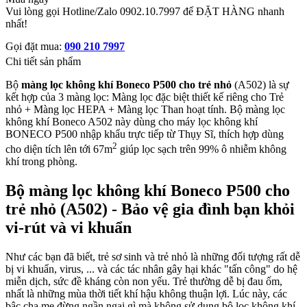
Vui lòng gọi Hotline/Zalo 0902.10.7997 để ĐẶT HÀNG nhanh
nhất!
Gọi đặt mua:
090 210 7997
Chi tiết sản phẩm
Bộ
màng lọc không khí Boneco P500 cho trẻ nhỏ
(A502) là sự
kết hợp của 3 màng lọc: Màng lọc đặc biệt thiết kế riêng cho Trẻ
nhỏ + Màng lọc HEPA + Màng lọc Than hoạt tính. Bộ màng lọc
không khí Boneco A502 này dùng cho máy lọc không khí
BONECO P500 nhập khẩu trực tiếp từ Thụy Sĩ, thích hợp dùng
2
cho diện tích lên tới 67m
giúp lọc sạch trên 99% ô nhiễm không
khí trong phòng.
Bộ màng lọc không khí Boneco P500 cho
trẻ nhỏ (A502) - Bảo vệ gia đình bạn khỏi
vi-rút và vi khuẩn
Như các bạn đã biết, trẻ sơ sinh và trẻ nhỏ là những đối tượng rất dễ
bị vi khuẩn, virus, ... và các tác nhân gây hại khác "tấn công" do hệ
miễn dịch, sức đề kháng còn non yếu. Trẻ thường dễ bị đau ốm,
nhất là những mùa thời tiết khí hậu không thuận lợi. Lúc này, các
bậc cha mẹ đừng ngần ngại gì mà không sử dụng bộ lọc không khí