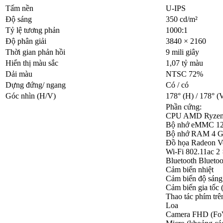
Tấm nền
U-IPS
Độ sáng
350 cd/m²
Tỷ lệ tương phản
1000:1
Độ phân giải
3840 × 2160
Thời gian phản hồi
9 mili giây
Hiển thị màu sắc
1,07 tỷ màu
Dải màu
NTSC 72%
Dựng đứng/ ngang
Có / có
Góc nhìn (H/V)
178° (H) / 178° (
Phần cứng:
CPU AMD Ryzen
Bộ nhớ eMMC 1
Bộ nhớ RAM 4 
Đồ họa Radeon 
Wi-Fi 802.11ac 2 
Bluetooth Bluetoo
Cảm biến nhiệt
Cảm biến độ sáng
Cảm biến gia tốc 
Thao tác phím trê
Loa
Camera FHD (Fo