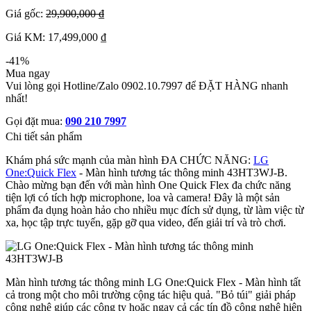
Giá gốc:
29,900,000 ₫
Giá KM: 17,499,000 ₫
-41%
Mua ngay
Vui lòng gọi Hotline/Zalo 0902.10.7997 để ĐẶT HÀNG nhanh
nhất!
Gọi đặt mua:
090 210 7997
Chi tiết sản phẩm
Khám phá sức mạnh của màn hình ĐA CHỨC NĂNG:
LG
One:Quick Flex
- Màn hình tương tác thông minh 43HT3WJ-B.
Chào mừng bạn đến với màn hình One Quick Flex đa chức năng
tiện lợi có tích hợp microphone, loa và camera! Đây là một sản
phẩm đa dụng hoàn hảo cho nhiều mục đích sử dụng, từ làm việc từ
xa, học tập trực tuyến, gặp gỡ qua video, đến giải trí và trò chơi.
Màn hình tương tác thông minh LG One:Quick Flex - Màn hình tất
cả trong một cho môi trường cộng tác hiệu quả. "Bỏ túi" giải pháp
công nghệ giúp các công ty hoặc ngay cả các tín đồ công nghệ hiện