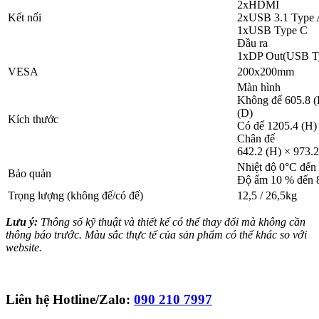
2xHDMI
Kết nối
2xUSB 3.1 Type
1xUSB Type C
Đầu ra
1xDP Out(USB T
VESA
200x200mm
Màn hình
Không đế 605.8 (
(D)
Kích thước
Có đế 1205.4 (H)
Chân đế
642.2 (H) × 973.2
Nhiệt độ 0°C đến
Bảo quản
Độ ẩm 10 % đến 
Trọng lượng (không đế/có đế)
12,5 / 26,5kg
Lưu ý:
Thông số kỹ thuật và thiết kế có thể thay đổi mà không cần
thông báo trước. Màu sắc thực tế của sản phẩm có thể khác so với
website.
Liên hệ Hotline/Zalo:
090 210 7997