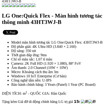
LG One:Quick Flex - Màn hình tương tác
thông minh 43HT3WJ-B
Model màn hình tương tác LG One:Quick Flex: 43HT3WJ-B
Độ phân giải: 4K Ultra HD (3.840 × 2.160)
Độ sáng: 350 nit
Thời gian đáp ứng: 9ms
Chỉ số màu sắc: 1,07 tỉ màu
Camera: 2K Full HD (1.920 × 1.080), 88º FoV
Âm thanh: 2.0 Channel (10W + 10W)
Micro: Khoảng cách thu âm 3m
Windows 10 IoT Enterprise (Cơ bản)
Công nghệ tấm nền: U-IPS
Bảo hành chính hãng: 3 Years (Panel) 1 Year (PC Board)
2
DIỆN TÍCH: m
- QUỐC GIA: Hàn Quốc
Tặng kèm Giá đỡ di động chính hãng LG trị giá 𝟭𝟱t