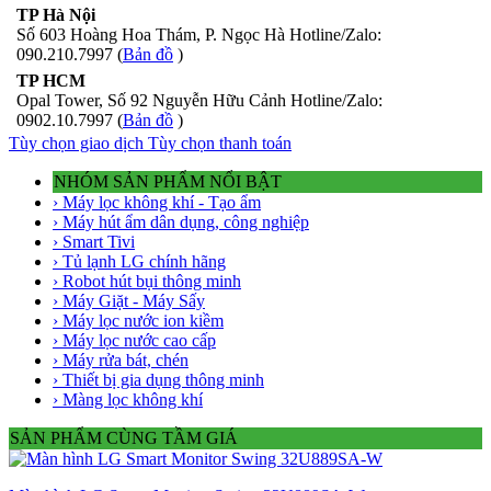
TP Hà Nội
Số 603 Hoàng Hoa Thám, P. Ngọc Hà Hotline/Zalo:
090.210.7997 (
Bản đồ
)
TP HCM
Opal Tower, Số 92 Nguyễn Hữu Cảnh Hotline/Zalo:
0902.10.7997 (
Bản đồ
)
Tùy chọn giao dịch
Tùy chọn thanh toán
NHÓM SẢN PHẨM NỔI BẬT
› Máy lọc không khí - Tạo ẩm
› Máy hút ẩm dân dụng, công nghiệp
› Smart Tivi
› Tủ lạnh LG chính hãng
› Robot hút bụi thông minh
› Máy Giặt - Máy Sấy
› Máy lọc nước ion kiềm
› Máy lọc nước cao cấp
› Máy rửa bát, chén
› Thiết bị gia dụng thông minh
› Màng lọc không khí
SẢN PHẨM CÙNG TẦM GIÁ