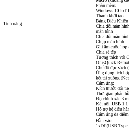
Micro (khoảng cá
Phần mềm:
Windows 10 IoT E
Thanh khởi tạo
Bảng Điều Khiển
Tính năng
Chia đôi màn hìn
màn hình
Chia đôi màn hìn
Chụp màn hình
Ghi âm cuộc họp 
Chia sẻ tệp
Tương thích với 
One:Quick Remot
Chế độ đọc sách 
Ứng dụng tích hợ
kết tải xuống (Ne
Cảm ứng:
Kích thước đối 
Thời gian phản h
Độ chính xác 3 
Kết nối USB 1.1
Hỗ trợ hệ điều hà
Cảm ứng đa điểm 
Đầu vào
1xDP(USB Type 