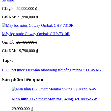
Skyline
Giá gốc:
29,990,000 ₫
Giá KM: 21,990,000 ₫
Máy lọc nước Coway Ombak CHP-7310R
Giá gốc:
29,790,000 ₫
Giá KM: 19,790,000 ₫
Tags:
LG One
Quick Flex
Màn hình
tương tác
thông minh
43HT3WJ-B
Sản phẩm liên quan
Màn hình LG Smart Monitor Swing 32U889SA-W
29,990,000 ₫