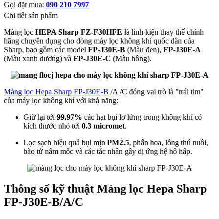
Gọi đặt mua:
090 210 7997
Chi tiết sản phẩm
Màng lọc
HEPA Sharp FZ-F30HFE
là linh kiện thay thế chính
hãng chuyên dụng cho dòng máy lọc không khí quốc dân của
Sharp, bao gồm các model
FP-J30E-B
(Màu đen),
FP-J30E-A
(Màu xanh dương) và
FP-J30E-C
(Màu hồng).
Màng lọc Hepa Sharp FP-J30E-B
/A /C đóng vai trò là "trái tim"
của máy lọc không khí với khả năng:
Giữ lại tới
99.97%
các hạt bụi lơ lửng trong không khí có
kích thước nhỏ tới
0.3 micromet
.
Lọc sạch hiệu quả bụi mịn
PM2.5
, phấn hoa, lông thú nuôi,
bào tử nấm mốc và các tác nhân gây dị ứng hệ hô hấp.
Thông số kỹ thuật Màng lọc Hepa Sharp
FP-J30E-B/A/C