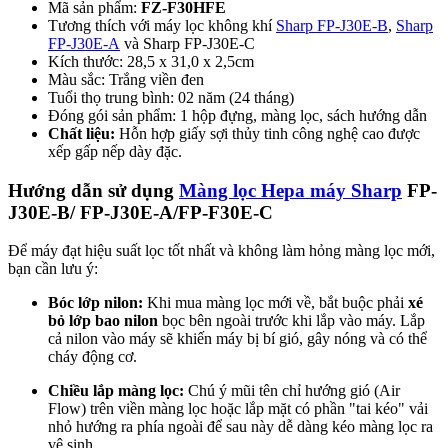
Mã sản phẩm:
FZ-F30HFE
Tương thích với máy lọc không khí
Sharp FP-J30E-B
,
Sharp
FP-J30E-A
và Sharp FP-J30E-C
Kích thước: 28,5 x 31,0 x 2,5cm
Màu sắc: Trắng viền đen
Tuổi thọ trung bình: 02 năm (24 tháng)
Đóng gói sản phẩm: 1 hộp đựng, màng lọc, sách hướng dẫn
Chất liệu:
Hỗn hợp giấy sợi thủy tinh công nghệ cao được
xếp gấp nếp dày đặc.
Hướng dẫn sử dụng
Màng lọc Hepa máy Sharp
FP-
J30E-B/ FP-J30E-A/FP-F30E-C
Để máy đạt hiệu suất lọc tốt nhất và không làm hỏng màng lọc mới,
bạn cần lưu ý:
Bóc lớp nilon:
Khi mua màng lọc mới về, bắt buộc phải
xé
bỏ lớp bao nilon
bọc bên ngoài trước khi lắp vào máy. Lắp
cả nilon vào máy sẽ khiến máy bị bí gió, gây nóng và có thể
cháy động cơ.
Chiều lắp màng lọc:
Chú ý mũi tên chỉ hướng gió (Air
Flow) trên viền màng lọc hoặc lắp mặt có phần "tai kéo" vải
nhỏ hướng ra phía ngoài để sau này dễ dàng kéo màng lọc ra
vệ sinh.