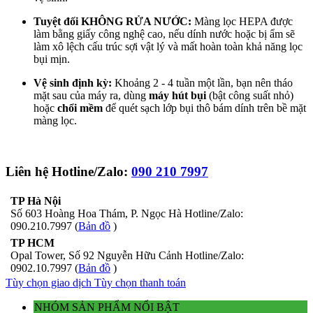
Tuyệt đối KHÔNG RỬA NƯỚC:
Màng lọc HEPA được
làm bằng giấy công nghệ cao, nếu dính nước hoặc bị ẩm sẽ
làm xô lệch cấu trúc sợi vật lý và mất hoàn toàn khả năng lọc
bụi mịn.
Vệ sinh định kỳ:
Khoảng 2 - 4 tuần một lần, bạn nên tháo
mặt sau của máy ra, dùng
máy hút bụi
(bật công suất nhỏ)
hoặc
chổi mềm
để quét sạch lớp bụi thô bám dính trên bề mặt
màng lọc.
Liên hệ Hotline/Zalo:
090 210 7997
TP Hà Nội
Số 603 Hoàng Hoa Thám, P. Ngọc Hà Hotline/Zalo:
090.210.7997 (
Bản đồ
)
TP HCM
Opal Tower, Số 92 Nguyễn Hữu Cảnh Hotline/Zalo:
0902.10.7997 (
Bản đồ
)
Tùy chọn giao dịch
Tùy chọn thanh toán
NHÓM SẢN PHẨM NỔI BẬT