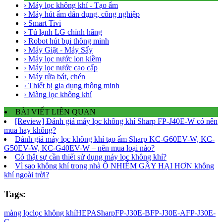
› Máy lọc không khí - Tạo ẩm
› Máy hút ẩm dân dụng, công nghiệp
› Smart Tivi
› Tủ lạnh LG chính hãng
› Robot hút bụi thông minh
› Máy Giặt - Máy Sấy
› Máy lọc nước ion kiềm
› Máy lọc nước cao cấp
› Máy rửa bát, chén
› Thiết bị gia dụng thông minh
› Màng lọc không khí
BÀI VIẾT LIÊN QUAN
[Review] Đánh giá máy lọc không khí Sharp FP-J40E-W có nên
mua hay không?
Đánh giá máy lọc không khí tạo ẩm Sharp KC-G60EV-W, KC-
G50EV-W, KC-G40EV-W – nên mua loại nào?
Có thật sự cần thiết sử dụng máy lọc không khí?
Vì sao không khí trong nhà Ô NHIỄM GÂY HẠI HƠN không
khí ngoài trời?
Tags:
màng lọc
lọc không khí
HEPA
Sharp
FP-J30E-B
FP-J30E-A
FP-J30E-
C