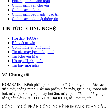
Phương thức thanh toán
Chính sách vận chuyển
Chính sách đổi trả
Chính sách bảo hành - bảo trì
Chính sách bảo mật thông tin
TIN TỨC - CÔNG NGHỆ
Hỏi đáp (FAQs)
Bài viết tư vấn
Công nghệ & ứng dụng
Tin tức máy lọc không khí
Tin Khuyến Mãi
Hỗ trợ - Hướng dẫn
Tin hay mỗi ngày
Về Chúng tôi
HOMEAIR - Kênh phân phối thiết bị xử lý không khí, nước sạch,
điện máy thông minh. Các sản phẩm điện máy, gia dụng, robot hút
bụi, máy lọc không khí, máy hút ẩm, máy lọc nước... thương hiệu
hàng đầu với GIÁ TỐT NHÁT tại KHO, hậu mãi uy tín!
CÔNG TY CỔ PHẦN CÔNG NGHỆ HOMEAIR TOÀN CẦU