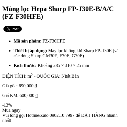
Màng lọc Hepa Sharp FP-J30E-B/A/C
(FZ-F30HFE)
Mã sản phẩm:
FZ-F30HFE
Thiết bị áp dụng:
Máy lọc không khí Sharp FP- J30E (và
các dòng Sharp GM30E, F30E, G30E)
Kích thước:
Khoảng 285 × 310 × 25 mm
2
DIỆN TÍCH: m
- QUỐC GIA: Nhật Bản
Giá gốc:
690,000 ₫
Giá KM: 600,000 ₫
-13%
Mua ngay
Vui lòng gọi Hotline/Zalo 0902.10.7997 để ĐẶT HÀNG nhanh
nhất!