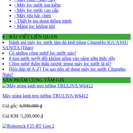
› Máy lọc nước ion kiềm
› Máy lọc nước cao cấp
› Máy rửa bát, chén
› Thiết bị gia dụng thông minh
› Màng lọc không khí
BÀI VIẾT LIÊN QUAN
Đánh giá máy lọc nước làm đá khử trùng ChungHo IGUASSU
SANITA (Titan)
Có những công nghệ lọc nước nào?
8 loại nước tuyệt đối không uống vào sáng sớm thức dậy
Công nghệ thẩm thấu ngược trong máy lọc nước là gì?
[Hỏi đáp từ A-Z] Tại sao nên sử dụng máy lọc nước Chungho
Nais?
SẢN PHẨM CÙNG TẦM GIÁ
Máy nóng lạnh treo tường TRULIVA W6412
Giá gốc:
6,990,000 ₫
Giá KM: 5,200,000 ₫