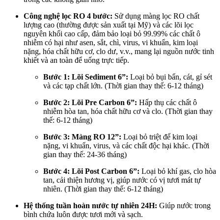
Công nghệ lọc RO 4 bước:
Sử dụng màng lọc RO chất
lượng cao (thường được sản xuất tại Mỹ) và các lõi lọc
nguyên khối cao cấp, đảm bảo loại bỏ 99.99% các chất ô
nhiễm có hại như asen, sắt, chì, virus, vi khuẩn, kim loại
nặng, hóa chất hữu cơ, clo dư, v.v., mang lại nguồn nước tinh
khiết và an toàn để uống trực tiếp.
Bước 1: Lõi Sediment 6”:
Loại bỏ bụi bẩn, cát, gỉ sét
và các tạp chất lớn. (Thời gian thay thế: 6-12 tháng)
Bước 2: Lõi Pre Carbon 6”:
Hấp thụ các chất ô
nhiễm hòa tan, hóa chất hữu cơ và clo. (Thời gian thay
thế: 6-12 tháng)
Bước 3: Màng RO 12”:
Loại bỏ triệt để kim loại
nặng, vi khuẩn, virus, và các chất độc hại khác. (Thời
gian thay thế: 24-36 tháng)
Bước 4: Lõi Post Carbon 6”:
Loại bỏ khí gas, clo hòa
tan, cải thiện hương vị, giúp nước có vị tươi mát tự
nhiên. (Thời gian thay thế: 6-12 tháng)
Hệ thống tuần hoàn nước tự nhiên 24H:
Giúp nước trong
bình chứa luôn được tươi mới và sạch.