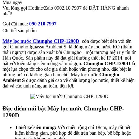
Mua ngay
Vui lòng gọi Hotline/Zalo 0902.10.7997 để ĐẶT HÀNG nhanh
nhất!
Gọi đặt mua:
090 210 7997
Chi tiết sản phẩm
Máy lọc nước Chungho CHP-1290D
, còn được biết đến với tên
gọi Chungho Iguassu Ambient S, là dòng máy lọc nước RO (thẩm
thấu ngược) được sản xuất bởi Chungho - một thương hiệu uy tín từ
Hàn Quốc. Sản phẩm này đã đạt giải thưởng thiết kế IF 2014, nổi
bật với kiểu dáng siêu mỏng và nhỏ gọn.
Chungho CHP-1290D
là
một lựa chọn tốt cho các gia đình hoặc văn phòng nhỏ, đặc biệt là
những nơi có không gian hạn chế. Máy lọc nước
Chungho
Ambient S
được đánh giá cao về chất lượng lọc nước, thiết kế hiện
đại và các tính năng an toàn, tiện lợi.
Đặc điểm nổi bật Máy lọc nước Chungho CHP-
1290D
Thiết kế siêu mỏng:
Với chiều rộng chỉ 18cm, máy rất tiết
kiệm không gian, phù hợp để đặt trên bàn bếp, bệ bếp hoặc
trong các không gian nhỏ.