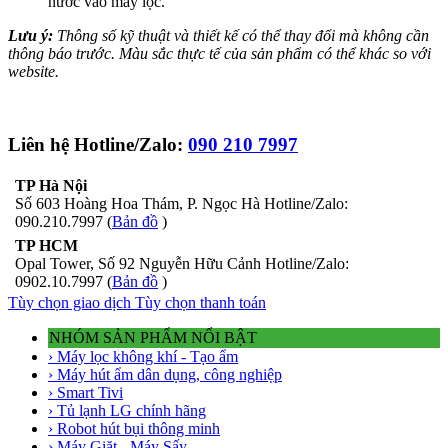
nước vào máy lọc.
Lưu ý:
Thông số kỹ thuật và thiết kế có thể thay đổi mà không cần
thông báo trước. Màu sắc thực tế của sản phẩm có thể khác so với
website.
Liên hệ Hotline/Zalo:
090 210 7997
TP Hà Nội
Số 603 Hoàng Hoa Thám, P. Ngọc Hà Hotline/Zalo:
090.210.7997 (
Bản đồ
)
TP HCM
Opal Tower, Số 92 Nguyễn Hữu Cảnh Hotline/Zalo:
0902.10.7997 (
Bản đồ
)
Tùy chọn giao dịch
Tùy chọn thanh toán
NHÓM SẢN PHẨM NỔI BẬT
› Máy lọc không khí - Tạo ẩm
› Máy hút ẩm dân dụng, công nghiệp
› Smart Tivi
› Tủ lạnh LG chính hãng
› Robot hút bụi thông minh
› Máy Giặt - Máy Sấy