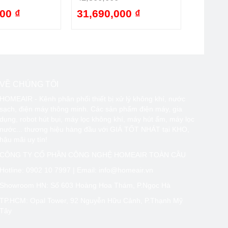
00 ₫
31,690,000 ₫
-24%
-25%
VỀ CHÚNG TÔI
HOMEAIR - Kênh phân phối thiết bị xử lý không khí, nước
sạch, điện máy thông minh. Các sản phẩm điện máy, gia
dụng, robot hút bụi, máy lọc không khí, máy hút ẩm, máy lọc
nước... thương hiệu hàng đầu với GIÁ TỐT NHÁT tại KHO,
hậu mãi uy tín!
CÔNG TY CỔ PHẦN CÔNG NGHỆ HOMEAIR TOÀN CẦU
Hotline:
0902 10 7997
| Email: info@homeair.vn
Showroom HN: Số 603 Hoàng Hoa Thám, P.Ngọc Hà
TP.HCM: Opal Tower, 92 Nguyễn Hữu Cảnh, P.Thạnh Mỹ
Tây