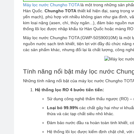
Máy lọc nước Chungho TOTA
là một trong những sản phẩ
Hàn Quốc.
Chungho TOTA
thiết kế hiện đại, sang trọng
yến mạch), phù hợp với nhiều không gian như gia đình, văn
kim loại nặng (asen, chì, thủy ngân...), đảm bảo nguồn nướ
thống lõi lọc được nhập khẩu từ Hàn Quốc hoặc màng RO 
Máy lọc nước Chungho TOTA (GWP-50S90010M) là một lự
nguồn nước sạch tinh khiết, tiện lợi với đầy đủ chức năng
các sản phẩm khác, nhưng đổi lại là chất lượng, công ngh
Tính năng nổi bật máy lọc nước Ch
Những tính năng nổi bật của máy lọc nước Chungho TO
Hệ thống lọc RO 4 bước tiên tiến:
Sử dụng công nghệ thẩm thấu ngược (RO) – m
Loại bỏ 99.99%
các chất gây hại như vi khuẩn,
thừa và các tạp chất siêu nhỏ khác.
Đảm bảo nước đầu ra hoàn toàn tinh khiết, có
Hệ thống lõi lọc được kiểm định chặt chẽ, v