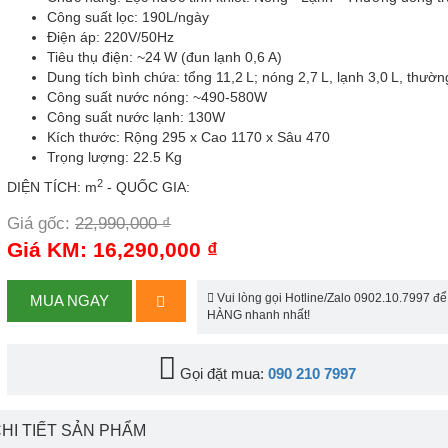
Công suất lọc: 190L/ngày
Điện áp: 220V/50Hz
Tiêu thụ điện: ~24 W (đun lạnh 0,6 A)
Dung tích bình chứa: tổng 11,2 L; nóng 2,7 L, lạnh 3,0 L, thườn
Công suất nước nóng: ~490-580W
Công suất nước lạnh: 130W
Kích thước: Rộng 295 x Cao 1170 x Sâu 470
Trọng lượng: 22.5 Kg
2
DIỆN TÍCH: m
- QUỐC GIA:
Giá gốc:
22,990,000 ₫
Giá KM: 16,290,000 ₫
Vui lòng gọi Hotline/Zalo 0902.10.7997 đ
MUA NGAY
HÀNG nhanh nhất!
Gọi đặt mua:
090 210 7997
HI TIẾT SẢN PHẨM