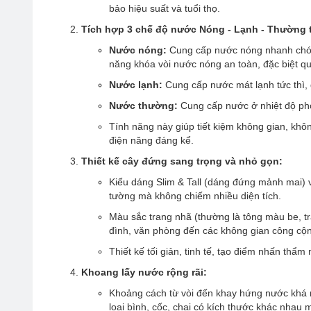
bảo hiệu suất và tuổi thọ.
Tích hợp 3 chế độ nước Nóng - Lạnh - Thường ti
Nước nóng:
Cung cấp nước nóng nhanh chóng,
năng khóa vòi nước nóng an toàn, đặc biệt qua
Nước lạnh:
Cung cấp nước mát lạnh tức thì, 
Nước thường:
Cung cấp nước ở nhiệt độ ph
Tính năng này giúp tiết kiệm không gian, kh
điện năng đáng kể.
Thiết kế cây đứng sang trọng và nhỏ gọn:
Kiểu dáng Slim & Tall (dáng đứng mảnh mai) 
tường mà không chiếm nhiều diện tích.
Màu sắc trang nhã (thường là tông màu be, tr
đình, văn phòng đến các không gian công cộ
Thiết kế tối giản, tinh tế, tạo điểm nhấn thẩ
Khoang lấy nước rộng rãi:
Khoảng cách từ vòi đến khay hứng nước khá 
loại bình, cốc, chai có kích thước khác nhau 