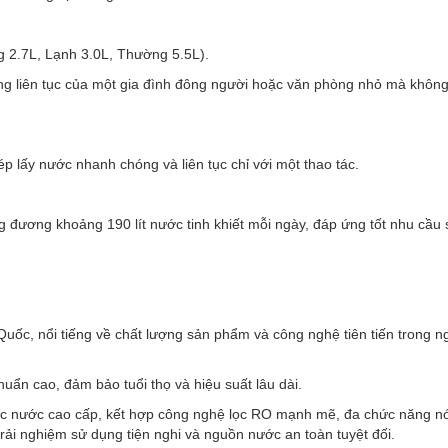
ng 2.7L, Lạnh 3.0L, Thường 5.5L).
g liên tục của một gia đình đông người hoặc văn phòng nhỏ mà không 
ép lấy nước nhanh chóng và liên tục chỉ với một thao tác.
g đương khoảng 190 lít nước tinh khiết mỗi ngày, đáp ứng tốt nhu cầu
Quốc, nổi tiếng về chất lượng sản phẩm và công nghệ tiên tiến trong n
uẩn cao, đảm bảo tuổi thọ và hiệu suất lâu dài.
 nước cao cấp, kết hợp công nghệ lọc RO mạnh mẽ, đa chức năng nó
 trải nghiệm sử dụng tiện nghi và nguồn nước an toàn tuyệt đối.