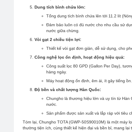
Dung tích bình chứa lớn:
Tổng dung tích bình chứa lên tới 11.2 lít (Nó
Đảm bảo luôn có đủ nước cho nhu cầu sử dụn
nước giữa chừng.
Vòi gạt 2 chiều tiện lợi:
Thiết kế vòi gạt đơn giản, dễ sử dụng, cho ph
Công nghệ lọc ổn định, hoạt động hiệu quả:
Công suất lọc 80 GPD (Gallon Per Day), tươn
hàng ngày.
Máy hoạt động ổn định, êm ái, ít gây tiếng ồn.
Độ bền và chất lượng Hàn Quốc:
Chungho là thương hiệu lớn và uy tín từ Hàn 
nước.
Sản phẩm được sản xuất và lắp ráp với tiêu ch
Tóm lại, Chungho TOTA (GWP-50S90010M) là một máy lọc
thường tiện ích, cùng thiết kế hiện đại và bền bỉ, mang lại