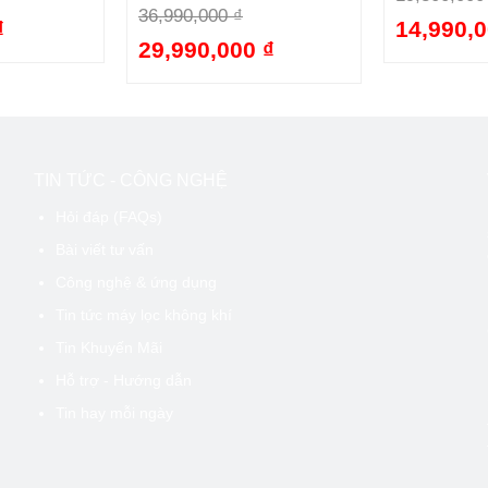
36,990,000 ₫
₫
14,990,0
-48%
29,990,000 ₫
-19%
TIN TỨC - CÔNG NGHỆ
Hỏi đáp (FAQs)
Bài viết tư vấn
Công nghệ & ứng dụng
Tin tức máy lọc không khí
Tin Khuyến Mãi
Hỗ trợ - Hướng dẫn
Tin hay mỗi ngày