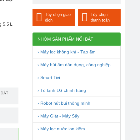
Tùy chọn giao
Tùy chọn
dịch
thanh toán
g 5,5 L
NHÓM SẢN PHẨM NỔI BẬT
› Máy lọc không khí - Tạo ẩm
› Máy hút ẩm dân dụng, công nghiệp
-29%
› Smart Tivi
› Tủ lạnh LG chính hãng
ể ĐẶT
› Robot hút bụi thông minh
› Máy Giặt - Máy Sấy
› Máy lọc nước ion kiềm