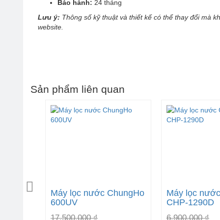
Bảo hành:
24 tháng
Lưu ý:
Thông số kỹ thuật và thiết kế có thể thay đổi mà 
website.
Sản phẩm liên quan
ChungHo
Máy lọc nước ChungHo
Máy lọc nướ
600UV
CHP-1290D
17,500,000 ₫
6,900,000 ₫