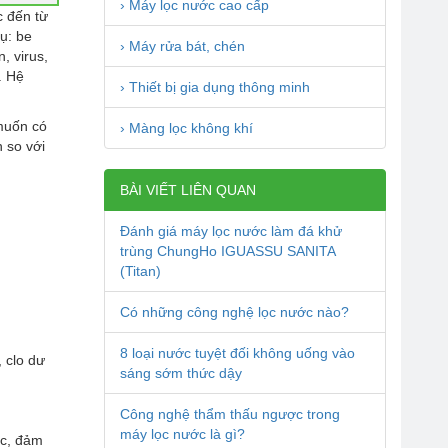
› Máy lọc nước cao cấp
c đến từ
ụ: be
› Máy rửa bát, chén
, virus,
. Hệ
› Thiết bị gia dụng thông minh
muốn có
› Màng lọc không khí
n so với
BÀI VIẾT LIÊN QUAN
Đánh giá máy lọc nước làm đá khử
trùng ChungHo IGUASSU SANITA
(Titan)
Có những công nghệ lọc nước nào?
8 loại nước tuyệt đối không uống vào
, clo dư
sáng sớm thức dậy
Công nghệ thẩm thấu ngược trong
máy lọc nước là gì?
ốc, đảm