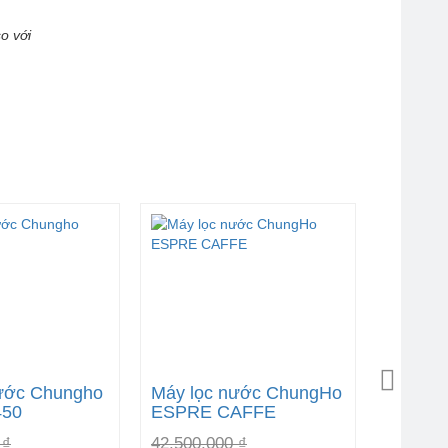
o với
ước Chungho
Máy lọc nước ChungHo
450
ESPRE CAFFE
 ₫
42,500,000 ₫