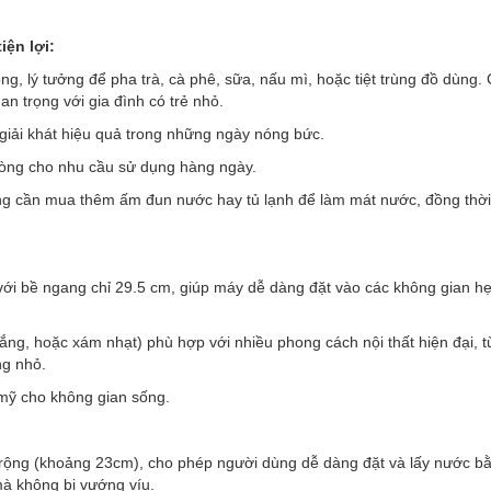
ện lợi:
 lý tưởng để pha trà, cà phê, sữa, nấu mì, hoặc tiệt trùng đồ dùng.
n trọng với gia đình có trẻ nhỏ.
giải khát hiệu quả trong những ngày nóng bức.
òng cho nhu cầu sử dụng hàng ngày.
ông cần mua thêm ấm đun nước hay tủ lạnh để làm mát nước, đồng thời 
với bề ngang chỉ 29.5 cm, giúp máy dễ dàng đặt vào các không gian h
ắng, hoặc xám nhạt) phù hợp với nhiều phong cách nội thất hiện đại, t
ng nhỏ.
m mỹ cho không gian sống.
rộng (khoảng 23cm), cho phép người dùng dễ dàng đặt và lấy nước b
mà không bị vướng víu.