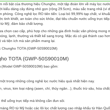
m nổi bật của thương hiệu Chungho, một tập đoàn lớn về máy lọc nướ
 với kiểu dáng cây đứng nhỏ gọn (rộng 29.5cm), màu sắc trang nhã (ví d
 phòng. Công nghệ lọc RO tiên tiến: Loại bỏ 99,99% tạp chất, vi khuẩn
c tinh khiết, an toàn cho sức khỏe, đạt tiêu chuẩn nước uống trực tiếp
từ Mỹ, đảm bảo chất lượng.
a chọn cao cấp, phù hợp cho những gia đình hoặc văn phòng mong 
 nóng, lạnh, thường và thiết kế sang trọng. Mặc dù có giá thành cao hơ
ệ và tiện ích mà sản phẩm mang lại.
ungho TOTA (GWP-50S90010M)
TA (Model GWP-50S90010M) bao gồm:
ột trong những công nghệ lọc nước hiệu quả nhất hiện nay.
 virus, kim loại nặng (asen, chì, thủy ngân...), thuốc trừ sâu, hóa chất
 thể uống trực tiếp mà không cần đun sôi.
ới màng RO từ Mỹ hoặc các lõi lọc chất lượng cao nhập khẩu từ Hàn Qu