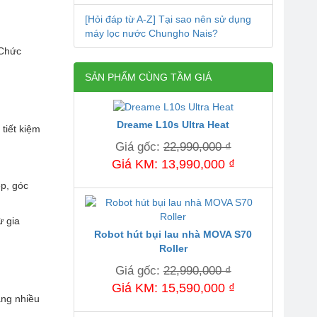
[Hỏi đáp từ A-Z] Tại sao nên sử dụng
máy lọc nước Chungho Nais?
 Chức
SẢN PHẨM CÙNG TẦM GIÁ
Dreame L10s Ultra Heat
tiết kiệm
Giá gốc:
22,990,000 ₫
Giá KM: 13,990,000 ₫
ẹp, góc
ừ gia
Robot hút bụi lau nhà MOVA S70
Roller
Giá gốc:
22,990,000 ₫
Giá KM: 15,590,000 ₫
ằng nhiều