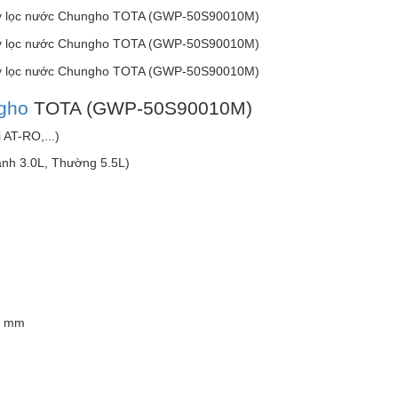
gho
TOTA (GWP-50S90010M)
 AT-RO,...)
ạnh 3.0L, Thường 5.5L)
0 mm