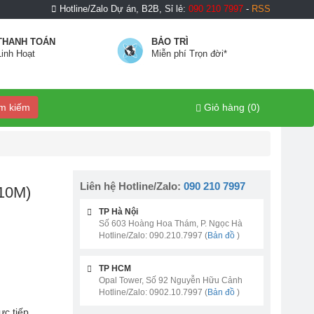
Hotline/Zalo Dự án, B2B, Sỉ lẻ:
090 210 7997
-
RSS
THANH TOÁN
BẢO TRÌ
Linh Hoạt
Miễn phí Trọn đời*
m kiếm
Giỏ hàng (
0
)
Liên hệ Hotline/Zalo:
090 210 7997
10M)
TP Hà Nội
Số 603 Hoàng Hoa Thám, P. Ngọc Hà
Hotline/Zalo: 090.210.7997 (
Bản đồ
)
TP HCM
Opal Tower, Số 92 Nguyễn Hữu Cảnh
Hotline/Zalo: 0902.10.7997 (
Bản đồ
)
ực tiếp