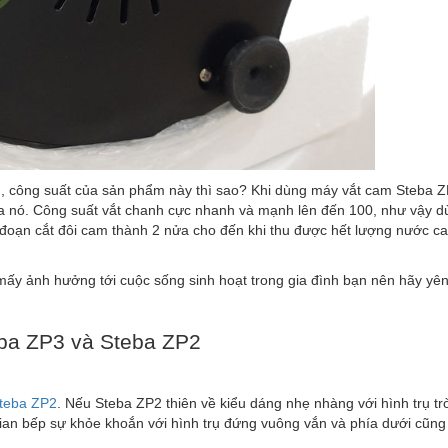
ăng, công suất của sản phẩm này thì sao? Khi dùng máy vắt cam Steba 
ủa nó. Công suất vắt chanh cực nhanh và mạnh lên đến 100, như vậy d
g đoạn cắt đôi cam thành 2 nửa cho đến khi thu được hết lượng nước c
y ảnh hưởng tới cuộc sống sinh hoạt trong gia đình bạn nên hãy yê
eba ZP3 và Steba ZP2
teba ZP2
. Nếu Steba ZP2 thiên về kiểu dáng nhẹ nhàng với hình trụ tr
gian bếp sự khỏe khoắn với hình trụ đứng vuông vắn và phía dưới cũn