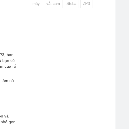
máy
vắt cam
Steba
ZP3
ZP3, bạn
ù bạn có
am của rổ
n tâm sử
òn và
g nhỏ gọn