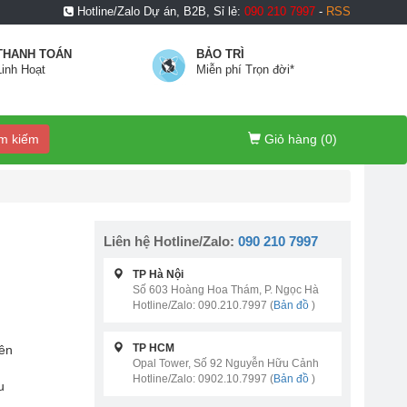
Hotline/Zalo Dự án, B2B, Sỉ lẻ:
090 210 7997
-
RSS
THANH TOÁN
BẢO TRÌ
Linh Hoạt
Miễn phí Trọn đời*
m kiếm
Giỏ hàng (
0
)
Liên hệ Hotline/Zalo:
090 210 7997
TP Hà Nội
Số 603 Hoàng Hoa Thám, P. Ngọc Hà
Hotline/Zalo: 090.210.7997 (
Bản đồ
)
TP HCM
lên
Opal Tower, Số 92 Nguyễn Hữu Cảnh
Hotline/Zalo: 0902.10.7997 (
Bản đồ
)
u