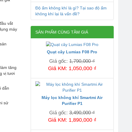
Độ ẩm không khí là gì? Tại sao độ ẩm
không khí lại là vấn đề?
đầu vắt
 dụng máy
SẢN PHẨM CÙNG TẦM GIÁ
 sản
Quạt cây Lumias F08 Pro
Giá gốc:
1,790,000 ₫
 làm tăng
Giá KM: 1,050,000 ₫
 vị tươi
i dẫn
Máy lọc không khí Smartmi Air
hi sử
Purifier P1
Giá gốc:
3,490,000 ₫
Giá KM: 1,890,000 ₫