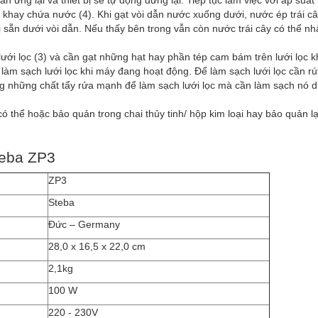
ứng lại và thiết bị sẽ tự động dừng lại. Tiếp tục làm việc với áp suất
khay chứa nước (4). Khi gạt vòi dẫn nước xuống dưới, nước ép trái câ
 sẵn dưới vòi dẫn. Nếu thấy bên trong vẫn còn nước trái cây có thể n
lưới lọc (3) và cần gạt những hạt hay phần tép cam bám trên lưới lọc k
m sạch lưới lọc khi máy đang hoạt động. Để làm sạch lưới lọc cần rú
ng những chất tẩy rửa mạnh để làm sạch lưới lọc mà cần làm sạch nó d
 thể hoặc bảo quản trong chai thủy tinh/ hộp kim loại hay bảo quản l
teba ZP3
ZP3
Steba
Đức – Germany
28,0 x 16,5 x 22,0 cm
2,1kg
100 W
220 - 230V