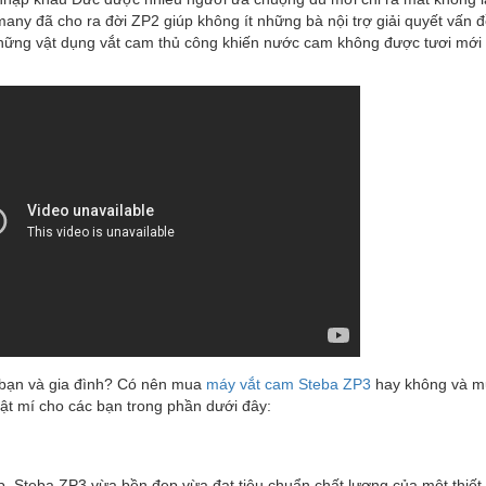
ny đã cho ra đời ZP2 giúp không ít những bà nội trợ giải quyết vấn đ
y những vật dụng vắt cam thủ công khiến nước cam không được tươi mới
o bạn và gia đình? Có nên mua
máy vắt cam Steba ZP3
hay không và 
ật mí cho các bạn trong phần dưới đây:
ấp, Steba ZP3 vừa bền đẹp vừa đạt tiêu chuẩn chất lượng của một thiết 