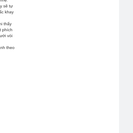
 nhẹ.
y sẽ tự
hấc khay
hi thấy
t phích
ưới vòi
ạnh theo