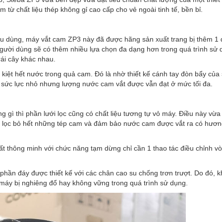
ừ chất liệu thép không gỉ cao cấp cho vẻ ngoài tinh tế, bền bỉ.
tiêu dùng, máy vắt cam ZP3 này đã được hãng sản xuất trang bị thêm 1 
gười dùng sẽ có thêm nhiều lựa chọn đa dạng hơn trong quá trình sử
rái cây khác nhau.
t kiệt hết nước trong quả cam. Đó là nhờ thiết kế cánh tay đòn bẩy của
sức lực nhỏ nhưng lượng nước cam vắt được vẫn đạt ở mức tối đa.
 gì thì phần lưới lọc cũng có chất liệu tương tự vỏ máy. Điều này vừa
 lọc bỏ hết những tép cam và đảm bảo nước cam được vắt ra có hương
ất thông minh với chức năng tạm dừng chỉ cần 1 thao tác điều chỉnh vò
 phần đáy được thiết kế với các chân cao su chống trơn trượt. Do đó, k
máy bị nghiêng đổ hay không vững trong quá trình sử dụng.