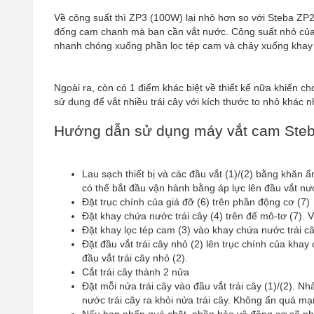
Về công suất thì ZP3 (100W) lại nhỏ hơn so với Steba ZP
đống cam chanh mà bạn cần vắt nước. Công suất nhỏ của
nhanh chóng xuống phần lọc tép cam và chảy xuống khay
Ngoài ra, còn có 1 điểm khác biệt về thiết kế nữa khiến ch
sử dụng để vắt nhiều trái cây với kích thước to nhỏ khác 
Hướng dẫn sử dụng máy vắt cam Ste
Lau sạch thiết bị và các đầu vắt (1)/(2) bằng khăn ẩm
có thể bắt đầu vận hành bằng áp lực lên đầu vắt nướ
Đặt trục chính của giá đỡ (6) trên phần động cơ (7)
Đặt khay chứa nước trái cây (4) trên đế mô-tơ (7). V
Đặt khay lọc tép cam (3) vào khay chứa nước trái câ
Đặt đầu vắt trái cây nhỏ (2) lên trục chính của khay c
đầu vắt trái cây nhỏ (2).
Cắt trái cây thành 2 nửa
Đặt mỗi nửa trái cây vào đầu vắt trái cây (1)/(2). Nh
nước trái cây ra khỏi nửa trái cây. Không ấn quá mạ