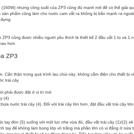
2 (160W) nhưng công suất của ZP3 cũng đủ mạnh mẽ để có thể giải qu
 sản phẩm cũng làm cho nước cam vắt ra không bị bắn mạnh ra ngoà
 đựng.
o ZP3 cũng được nhiều người yêu thích là thiết kế 2 đầu vắt 1 to và 1 
nhau hơn.
ba ZP3
. Cẩn thận trong quá trình lau chùi này: không cắm điện cho thiết bị vì 
c trái cây
òi phải được đặt ở vị trí mở
y (4)
hứa nước trái cây (4). Đối với trái cây lớn hơn, đặt đầu vắt trái cây lớn
ấn tay đòn (5) xuống với một lực nhẹ vừa đủ, đầu vắt trái cây (1)/(2) sẽ
nh tay để không làm bong lớp vỏ trắng mà phần lớn có vị đắng ở nửa tr