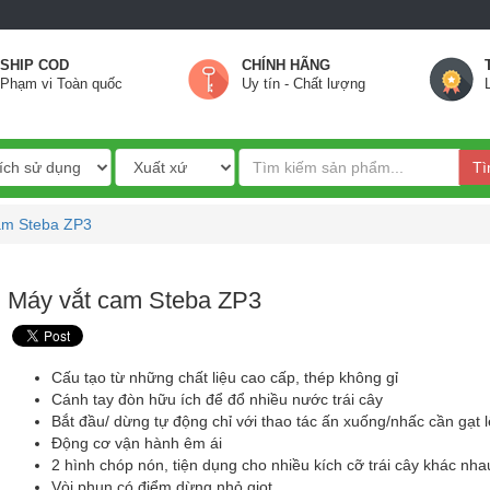
SHIP COD
CHÍNH HÃNG
Phạm vi Toàn quốc
Uy tín - Chất lượng
Tì
am Steba ZP3
Máy vắt cam Steba ZP3
Cấu tạo từ những chất liệu cao cấp, thép không gỉ
Cánh tay đòn hữu ích để đổ nhiều nước trái cây
Bắt đầu/ dừng tự động chỉ với thao tác ấn xuống/nhấc cần gạt 
Động cơ vận hành êm ái
2 hình chóp nón, tiện dụng cho nhiều kích cỡ trái cây khác nha
Vòi phun có điểm dừng nhỏ giọt