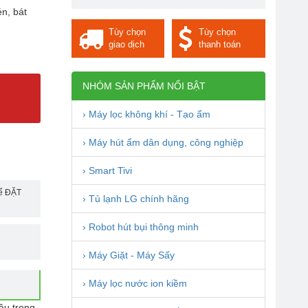
én, bát
Tùy chọn
Tùy chọn
giao dịch
thanh toán
NHÓM SẢN PHẨM NỔI BẬT
› Máy lọc không khí - Tạo ẩm
› Máy hút ẩm dân dụng, công nghiệp
-36%
› Smart Tivi
để ĐẶT
› Tủ lạnh LG chính hãng
› Robot hút bụi thông minh
› Máy Giặt - Máy Sấy
› Máy lọc nước ion kiềm
âu trong