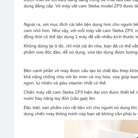
dụng đẳng cấp. Vỏ máy vắt cam Steba model ZP3 được làm t
Ngoài ra, với mục đích cải tiến tiện dụng hơn cho người 
cam nhỏ hơn. Như vậy, với mỗi máy vắt cam Steba ZP3, n
đồng thời có thể tận dụng 1 máy để vắt nhiều kích thước t
Không dừng lại ở đó, chỉ một cái ấn nhẹ, bạn đã có thể vắ
phẩm vừa độc đáo, dễ sử dụng, vừa tận dụng được lượng 
Bên cạnh phần vỏ máy được cấu tạo từ chất liệu thép không
khả năng chống chịu với ăn mòn và oxy hóa, vừa giúp bạn
ngon, tự nhiên và giàu vitamin nhất có thể.
Chiếc máy vắt cam Steba ZP3 hiện đại còn được thiết kế r
nước hay nâng tay đòn (cần gạt) lên.
Đặc biệt, sản phẩm còn rất tiện ích cho người sử dụng khi
dụng chiếc máy thông minh này bạn sẽ không cần phải lo 