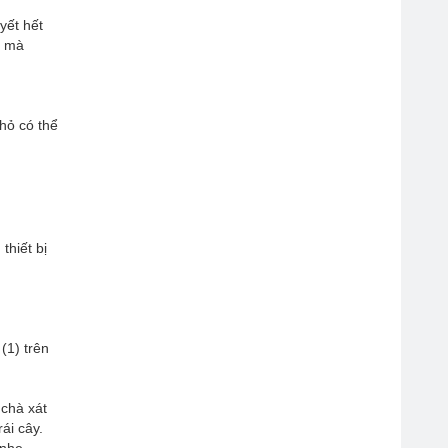
yết hết
i mà
nhỏ có thể
thiết bị
 (1) trên
 chà xát
ái cây.