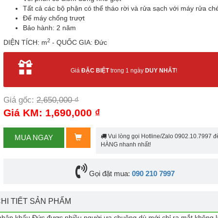
Tất cả các bộ phận có thể tháo rời và rửa sạch với máy rửa ch
Đế máy chống trượt
Bảo hành: 2 năm
2
DIỆN TÍCH: m
- QUỐC GIA: Đức
Giá
ĐẶC BIỆT
trong 1 ngày
DUY NHẤT
!
Giá gốc:
2,650,000 ₫
Giá KM: 1,690,000 ₫
Vui lòng gọi Hotline/Zalo 0902.10.7997 
MUA NGAY
HÀNG nhanh nhất!
Gọi đặt mua:
090 210 7997
HI TIẾT SẢN PHẨM
 nhập khẩu Đức được nhiều người ưa chuộng dù mới chỉ ra mắt không l