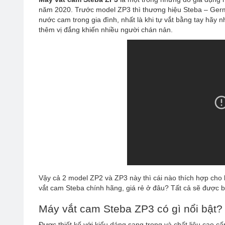
năm 2020. Trước model ZP3 thì thương hiệu Steba – Germa
nước cam trong gia đình, nhất là khi tự vắt bằng tay hã
thêm vị đắng khiến nhiều người chán nản.
Vậy cả 2 model ZP2 và ZP3 này thì cái nào thích hợp ch
vắt cam Steba chính hãng, giá rẻ ở đâu? Tất cả sẽ được b
Máy vắt cam Steba ZP3 có gì nổi bật?
Được thiết kế với kiểu dáng sang trọng và chất liệu cao c