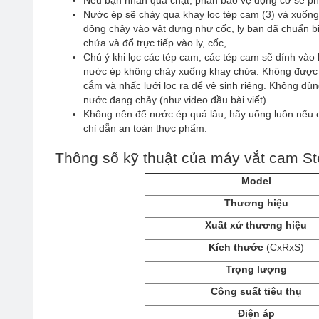
Nếu bạn nhấn quá chặt, phần bảo vệ động cơ sẽ phản 
Nước ép sẽ chảy qua khay lọc tép cam (3) và xuống 
động chảy vào vật đựng như cốc, ly bạn đã chuẩn bị
chứa và đổ trực tiếp vào ly, cốc, …
Chú ý khi lọc các tép cam, các tép cam sẽ dính vào 
nước ép không chảy xuống khay chứa. Không được là
cắm và nhấc lưới lọc ra để vệ sinh riêng. Không dù
nước đang chảy (như video đầu bài viết).
Không nên để nước ép quá lâu, hãy uống luôn nếu có
chỉ dẫn an toàn thực phẩm.
Thông số kỹ thuật của máy vắt cam S
Model
Thương hiệu
Xuất xứ thương hiệu
Kích thước
(CxRxS)
Trọng lượng
Công suất tiêu thụ
Điện áp