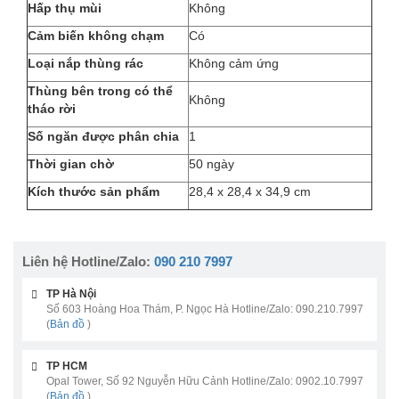
Hấp thụ mùi
Không
Cảm biến không chạm
Có
Loại nắp thùng rác
Không cảm ứng
Thùng bên trong có thể
Không
tháo rời
Số ngăn được phân chia
1
Thời gian chờ
50 ngày
Kích thước sản phẩm
28,4 x 28,4 x 34,9 cm
Liên hệ Hotline/Zalo:
090 210 7997
TP Hà Nội
Số 603 Hoàng Hoa Thám, P. Ngọc Hà Hotline/Zalo: 090.210.7997
(
Bản đồ
)
TP HCM
Opal Tower, Số 92 Nguyễn Hữu Cảnh Hotline/Zalo: 0902.10.7997
(
Bản đồ
)