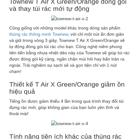
Townew T Air X Green/Orange đóng gói
và thay túi rác mới tự động
Cũng giống với những model khác trong dòng sản phẩm
thùng rác thông minh Townew
, với chỉ một nút ấn đơn giản
và giữ trong vòng 3 giây, Townew T Air X Green/Orange sẽ
tự động đóng gói túi rác cho bạn. Công nghệ niêm phong
tiên tiến bằng nhựa nhiệt dẻo này của Townew sẽ giúp túi rác
được đóng gói kỹ càng, ngăn chặn mùi hôi hay bẩn tràn ra
ngoài. Trải nghiệm sự sạch sẽ và gọn tiện chỉ với 1 nút
chạm!
Thiết kế T Air X Green/Orange giảm ồn
hiệu quả
Tiếng ồn được giảm thiểu 4 lần trong quá trình thay đổi túi
đựng rác mới, giúp không gian của bạn luôn yên tĩnh và
thoải mái!
Tính năng tiện ích khác của thùng rác