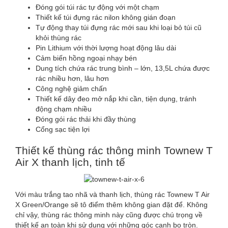
Đóng gói túi rác tự động với một chạm
Thiết kế túi đựng rác nilon không gián đoạn
Tự động thay túi đựng rác mới sau khi loại bỏ túi cũ
khỏi thùng rác
Pin Lithium với thời lượng hoạt động lâu dài
Cảm biến hồng ngoại nhạy bén
Dung tích chứa rác trung bình – lớn, 13,5L chứa được
rác nhiều hơn, lâu hơn
Công nghệ giảm chấn
Thiết kế dây đeo mở nắp khi cần, tiện dụng, tránh
động chạm nhiều
Đóng gói rác thải khi đầy thùng
Cổng sạc tiện lợi
Thiết kế thùng rác thông minh Townew T
Air X thanh lịch, tinh tế
Với màu trắng tao nhã và thanh lịch, thùng rác Townew T Air
X Green/Orange sẽ tô điểm thêm không gian đặt để. Không
chỉ vậy, thùng rác thông minh này cũng được chú trọng về
thiết kế an toàn khi sử dụng với những góc cạnh bo tròn.