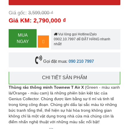
Giá gốc:
3,599,000 ₫
-22%
Giá KM: 2,790,000 ₫
Vui lòng gọi Hotline/Zalo
MUA
0902.10.7997 để ĐẶT HÀNG nhanh
NGAY
nhất!
Gọi đặt mua:
090 210 7997
CHI TIẾT SẢN PHẨM
Thùng rác thông minh Townew T Air X
(Green - màu xanh
lá/Orange - màu cam) là những phiên bản kiệt tác của
Genius Collector. Chúng được làm bằng sự tỉ mỉ và tinh tế
trong từng công đoạn. Chúng ghi dấu lại sắc màu từ những
bức tranh tổng thể, thể hiện sự hài hòa trong không gian
không chỉ là một vật dụng trong nhà cửa mà chúng còn là
điểm nhấn nghệ thuật với những màu sắc nổi bật!