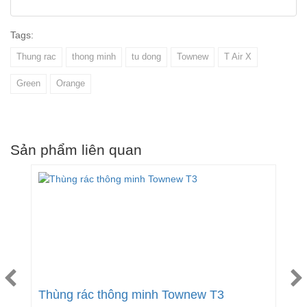
Tags:
Thung rac
thong minh
tu dong
Townew
T Air X
Green
Orange
Sản phẩm liên quan
Thùng rác thông minh Townew T3
T