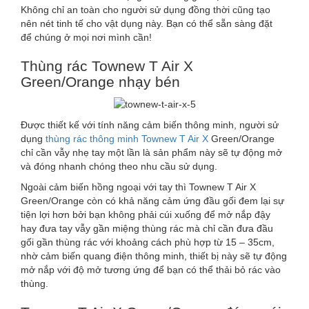
Không chỉ an toàn cho người sử dụng đồng thời cũng tạo
nên nét tinh tế cho vật dụng này. Bạn có thể sẵn sàng đặt
để chúng ở mọi nơi mình cần!
Thùng rác Townew T Air X
Green/Orange nhạy bén
Được thiết kế với tính năng cảm biến thông minh, người sử
dụng
thùng rác thông minh Townew T Air X
Green/Orange
chỉ cần vẫy nhẹ tay một lần là sản phẩm này sẽ tự động mở
và đóng nhanh chóng theo nhu cầu sử dụng.
Ngoài cảm biến hồng ngoại với tay thì Townew T Air X
Green/Orange còn có khả năng cảm ứng đầu gối đem lại sự
tiện lợi hơn bởi bạn không phải cúi xuống để mở nắp đậy
hay đưa tay vẫy gần miệng thùng rác mà chỉ cần đưa đầu
gối gần thùng rác với khoảng cách phù hợp từ 15 – 35cm,
nhờ cảm biến quang điện thông minh, thiết bị này sẽ tự động
mở nắp với độ mở tương ứng để bạn có thể thải bỏ rác vào
thùng.