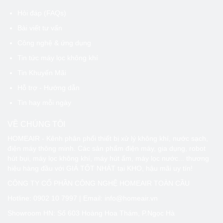
Hỏi đáp (FAQs)
Bài viết tư vấn
Công nghệ & ứng dụng
Tin tức máy lọc không khí
Tin Khuyến Mãi
Hỗ trợ - Hướng dẫn
Tin hay mỗi ngày
VỀ CHÚNG TÔI
HOMEAIR - Kênh phân phối thiết bị xử lý không khí, nước sạch,
điện máy thông minh. Các sản phẩm điện máy, gia dụng, robot
hút bụi, máy lọc không khí, máy hút ẩm, máy lọc nước... thương
hiệu hàng đầu với GIÁ TỐT NHÁT tại KHO, hậu mãi uy tín!
CÔNG TY CỔ PHẦN CÔNG NGHỆ HOMEAIR TOÀN CẦU
Hotline:
0902 10 7997
| Email: info@homeair.vn
Showroom HN: Số 603 Hoàng Hoa Thám, P.Ngọc Hà