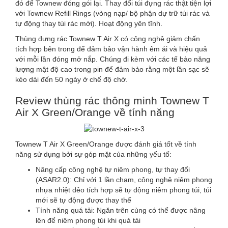
đó để Townew đóng gói lại. Thay đổi túi đựng rác thật tiện lợi
với Townew Refill Rings (vòng nạp/ bộ phận dự trữ túi rác và
tự động thay túi rác mới). Hoạt động yên tĩnh.
Thùng đựng rác Townew T Air X có công nghệ giảm chấn
tích hợp bên trong để đảm bảo vận hành êm ái và hiệu quả
với mỗi lần đóng mở nắp. Chúng đi kèm với các tế bào năng
lượng mật độ cao trong pin để đảm bảo rằng một lần sạc sẽ
kéo dài đến 50 ngày ở chế độ chờ.
Review thùng rác thông minh Townew T
Air X Green/Orange về tính năng
Townew T Air X Green/Orange được đánh giá tốt về tính
năng sử dụng bởi sự góp mặt của những yếu tố:
Nâng cấp công nghệ tự niêm phong, tự thay đổi
(ASAR2.0): Chỉ với 1 lần chạm, công nghệ niêm phong
nhựa nhiệt dẻo tích hợp sẽ tự động niêm phong túi, túi
mới sẽ tự động được thay thế
Tính năng quá tải: Ngăn trên cùng có thể được nâng
lên để niêm phong túi khi quá tải