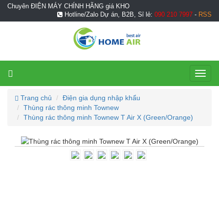
Chuyên ĐIỆN MÁY CHÍNH HÃNG giá KHO
Hotline/Zalo Dự án, B2B, Sỉ lẻ:
090 210 7997
-
RSS
Toggl
naviga
Trang chủ
Điện gia dụng nhập khẩu
Thùng rác thông minh Townew
Thùng rác thông minh Townew T Air X (Green/Orange)