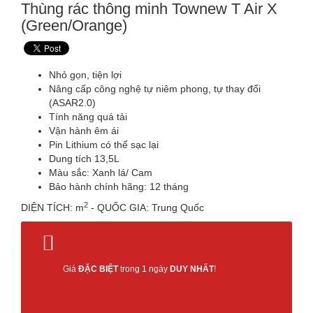
Thùng rác thông minh Townew T Air X
(Green/Orange)
Nhỏ gọn, tiện lợi
Nâng cấp công nghệ tự niêm phong, tự thay đổi
(ASAR2.0)
Tính năng quá tải
Vận hành êm ái
Pin Lithium có thể sạc lại
Dung tích 13,5L
Màu sắc: Xanh lá/ Cam
Bảo hành chính hãng: 12 tháng
2
DIỆN TÍCH: m
- QUỐC GIA: Trung Quốc
Giá
ĐẶC BIỆT
trong 1 ngày
DUY NHẤT
!