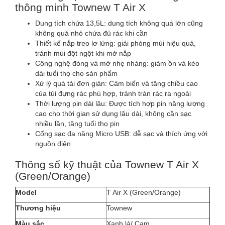
thông minh Townew T Air X
Dung tích chứa 13,5L: dung tích không quá lớn cũng
không quá nhỏ chứa đủ rác khi cần
Thiết kế nắp treo lơ lửng: giải phóng mùi hiệu quả,
tránh mùi đột ngột khi mở nắp
Công nghệ đóng và mở nhẹ nhàng: giảm ồn và kéo
dài tuổi thọ cho sản phẩm
Xử lý quá tải đơn giản: Cảm biến và tăng chiều cao
của túi đựng rác phù hợp, tránh tràn rác ra ngoài
Thời lượng pin dài lâu: Được tích hợp pin năng lượng
cao cho thời gian sử dụng lâu dài, không cần sạc
nhiều lần, tăng tuổi thọ pin
Cổng sạc đa năng Micro USB: dễ sạc và thích ứng với
nguồn điện
Thông số kỹ thuật của Townew T Air X
(Green/Orange)
Model
T Air X (Green/Orange)
Thương hiệu
Townew
Màu sắc
Xanh lá/ Cam