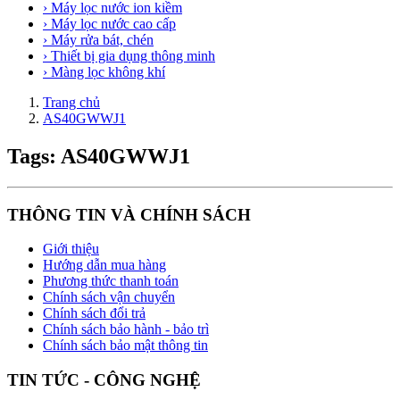
› Máy lọc nước ion kiềm
› Máy lọc nước cao cấp
› Máy rửa bát, chén
› Thiết bị gia dụng thông minh
› Màng lọc không khí
Trang chủ
AS40GWWJ1
Tags: AS40GWWJ1
THÔNG TIN VÀ CHÍNH SÁCH
Giới thiệu
Hướng dẫn mua hàng
Phương thức thanh toán
Chính sách vận chuyển
Chính sách đổi trả
Chính sách bảo hành - bảo trì
Chính sách bảo mật thông tin
TIN TỨC - CÔNG NGHỆ