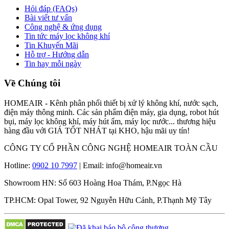
Hỏi đáp (FAQs)
Bài viết tư vấn
Công nghệ & ứng dụng
Tin tức máy lọc không khí
Tin Khuyến Mãi
Hỗ trợ - Hướng dẫn
Tin hay mỗi ngày
Về Chúng tôi
HOMEAIR - Kênh phân phối thiết bị xử lý không khí, nước sạch,
điện máy thông minh. Các sản phẩm điện máy, gia dụng, robot hút
bụi, máy lọc không khí, máy hút ẩm, máy lọc nước... thương hiệu
hàng đầu với GIÁ TỐT NHÁT tại KHO, hậu mãi uy tín!
CÔNG TY CỔ PHẦN CÔNG NGHỆ HOMEAIR TOÀN CẦU
Hotline:
0902 10 7997
| Email: info@homeair.vn
Showroom HN: Số 603 Hoàng Hoa Thám, P.Ngọc Hà
TP.HCM: Opal Tower, 92 Nguyễn Hữu Cảnh, P.Thạnh Mỹ Tây