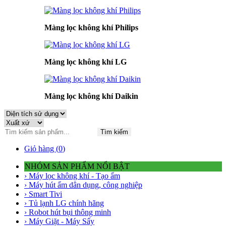
Màng lọc không khí Philips
Màng lọc không khí LG
Màng lọc không khí Daikin
Tìm kiếm
Giỏ hàng (
0
)
NHÓM SẢN PHẨM NỔI BẬT
› Máy lọc không khí - Tạo ẩm
› Máy hút ẩm dân dụng, công nghiệp
› Smart Tivi
› Tủ lạnh LG chính hãng
› Robot hút bụi thông minh
› Máy Giặt - Máy Sấy