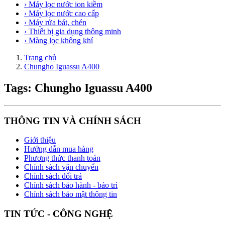
› Máy lọc nước ion kiềm
› Máy lọc nước cao cấp
› Máy rửa bát, chén
› Thiết bị gia dụng thông minh
› Màng lọc không khí
Trang chủ
Chungho Iguassu A400
Tags: Chungho Iguassu A400
THÔNG TIN VÀ CHÍNH SÁCH
Giới thiệu
Hướng dẫn mua hàng
Phương thức thanh toán
Chính sách vận chuyển
Chính sách đổi trả
Chính sách bảo hành - bảo trì
Chính sách bảo mật thông tin
TIN TỨC - CÔNG NGHỆ