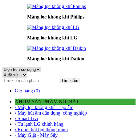
Màng lọc không khí Philips
Màng lọc không khí LG
Màng lọc không khí Daikin
Tìm kiếm
Giỏ hàng (
0
)
NHÓM SẢN PHẨM NỔI BẬT
› Máy lọc không khí - Tạo ẩm
› Máy hút ẩm dân dụng, công nghiệp
› Smart Tivi
› Tủ lạnh LG chính hãng
› Robot hút bụi thông minh
› Máy Giặt - Máy Sấy