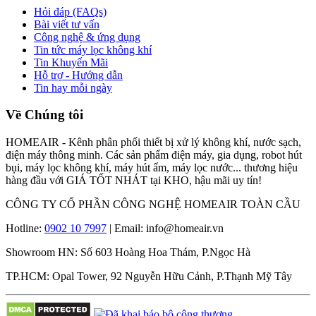
Hỏi đáp (FAQs)
Bài viết tư vấn
Công nghệ & ứng dụng
Tin tức máy lọc không khí
Tin Khuyến Mãi
Hỗ trợ - Hướng dẫn
Tin hay mỗi ngày
Về Chúng tôi
HOMEAIR - Kênh phân phối thiết bị xử lý không khí, nước sạch,
điện máy thông minh. Các sản phẩm điện máy, gia dụng, robot hút
bụi, máy lọc không khí, máy hút ẩm, máy lọc nước... thương hiệu
hàng đầu với GIÁ TỐT NHÁT tại KHO, hậu mãi uy tín!
CÔNG TY CỔ PHẦN CÔNG NGHỆ HOMEAIR TOÀN CẦU
Hotline:
0902 10 7997
| Email: info@homeair.vn
Showroom HN: Số 603 Hoàng Hoa Thám, P.Ngọc Hà
TP.HCM: Opal Tower, 92 Nguyễn Hữu Cảnh, P.Thạnh Mỹ Tây