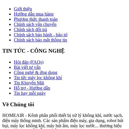
Giới thiệu
Hướng dẫn mua hàng
Phương thức thanh toán
Chính sách vận chuyển
Chính sách đổi trả
Chính sách bảo hành - bảo trì
Chính sách bảo mật thông tin
TIN TỨC - CÔNG NGHỆ
Hỏi đáp (FAQs)
Bài viết tư vấn
Công nghệ & ứng dụng
Tin tức máy lọc không khí
Tin Khuyến Mãi
Hỗ trợ - Hướng dẫn
Tin hay mỗi ngày
Về Chúng tôi
HOMEAIR - Kênh phân phối thiết bị xử lý không khí, nước sạch,
điện máy thông minh. Các sản phẩm điện máy, gia dụng, robot hút
bụi, máy lọc không khí, máy hút ẩm, máy lọc nước... thương hiệu