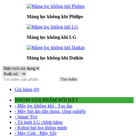
Màng lọc không khí Philips
Màng lọc không khí LG
Màng lọc không khí Daikin
Tìm kiếm
Giỏ hàng (
0
)
NHÓM SẢN PHẨM NỔI BẬT
› Máy lọc không khí - Tạo ẩm
› Máy hút ẩm dân dụng, công nghiệp
› Smart Tivi
› Tủ lạnh LG chính hãng
› Robot hút bụi thông minh
› Máy Giặt - Máy Sấy