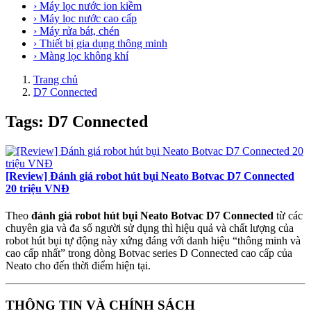
› Máy lọc nước ion kiềm
› Máy lọc nước cao cấp
› Máy rửa bát, chén
› Thiết bị gia dụng thông minh
› Màng lọc không khí
Trang chủ
D7 Connected
Tags: D7 Connected
[Review] Đánh giá robot hút bụi Neato Botvac D7 Connected
20 triệu VNĐ
Theo
đánh giá robot hút bụi Neato Botvac D7 Connected
từ các
chuyên gia và đa số người sử dụng thì hiệu quả và chất lượng của
robot hút bụi tự động này xứng đáng với danh hiệu “thông minh và
cao cấp nhất” trong dòng Botvac series D Connected cao cấp của
Neato cho đến thời điểm hiện tại.
THÔNG TIN VÀ CHÍNH SÁCH