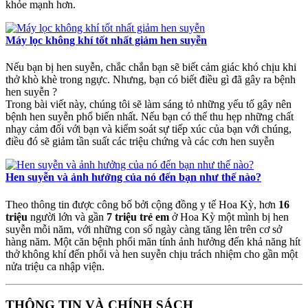
khỏe mạnh hơn.
Máy lọc không khí tốt nhất giảm hen suyễn
Nếu bạn bị hen suyễn, chắc chắn bạn sẽ biết cảm giác khó chịu khi
thở khò khè trong ngực. Nhưng, bạn có biết điều gì đã gây ra bệnh
hen suyễn ?
Trong bài viết này, chúng tôi sẽ làm sáng tỏ những yếu tố gây nên
bệnh hen suyễn phổ biến nhất. Nếu bạn có thể thu hẹp những chất
nhạy cảm đối với bạn và kiểm soát sự tiếp xúc của bạn với chúng,
điều đó sẽ giảm tần suất các triệu chứng và các cơn hen suyễn
Hen suyễn và ảnh hưởng của nó đến bạn như thế nào?
Theo thông tin được công bố bởi cộng đồng y tế Hoa Kỳ, hơn
16
triệu
người lớn và gần
7 triệu trẻ em
ở Hoa Kỳ một mình bị hen
suyễn mỗi năm, với những con số ngày càng tăng lên trên cơ sở
hàng năm. Một căn bệnh phổi mãn tính ảnh hưởng đến khả năng hít
thở không khí đến phổi và hen suyễn chịu trách nhiệm cho gần một
nửa triệu ca nhập viện.
THÔNG TIN VÀ CHÍNH SÁCH