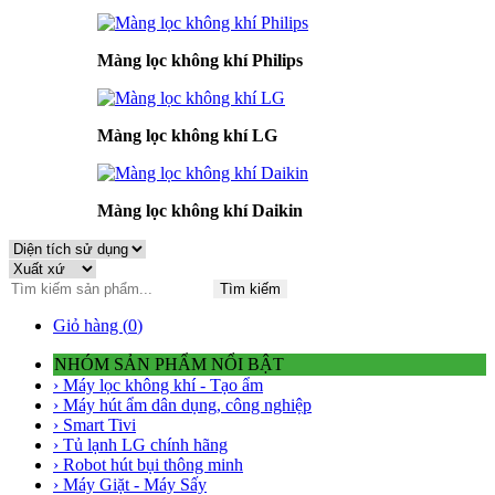
Màng lọc không khí Philips
Màng lọc không khí LG
Màng lọc không khí Daikin
Tìm kiếm
Giỏ hàng (
0
)
NHÓM SẢN PHẨM NỔI BẬT
› Máy lọc không khí - Tạo ẩm
› Máy hút ẩm dân dụng, công nghiệp
› Smart Tivi
› Tủ lạnh LG chính hãng
› Robot hút bụi thông minh
› Máy Giặt - Máy Sấy