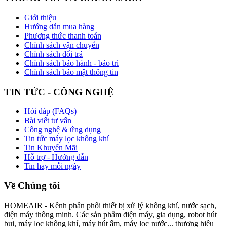
Giới thiệu
Hướng dẫn mua hàng
Phương thức thanh toán
Chính sách vận chuyển
Chính sách đổi trả
Chính sách bảo hành - bảo trì
Chính sách bảo mật thông tin
TIN TỨC - CÔNG NGHỆ
Hỏi đáp (FAQs)
Bài viết tư vấn
Công nghệ & ứng dụng
Tin tức máy lọc không khí
Tin Khuyến Mãi
Hỗ trợ - Hướng dẫn
Tin hay mỗi ngày
Về Chúng tôi
HOMEAIR - Kênh phân phối thiết bị xử lý không khí, nước sạch,
điện máy thông minh. Các sản phẩm điện máy, gia dụng, robot hút
bụi, máy lọc không khí, máy hút ẩm, máy lọc nước... thương hiệu