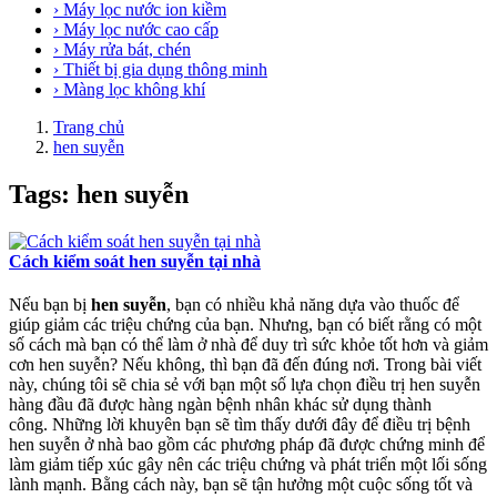
› Máy lọc nước ion kiềm
› Máy lọc nước cao cấp
› Máy rửa bát, chén
› Thiết bị gia dụng thông minh
› Màng lọc không khí
Trang chủ
hen suyễn
Tags: hen suyễn
Cách kiểm soát hen suyễn tại nhà
Nếu bạn bị
hen suyễn
, bạn có nhiều khả năng dựa vào thuốc để
giúp giảm các triệu chứng của bạn. Nhưng, bạn có biết rằng có một
số cách mà bạn có thể làm ở nhà để duy trì sức khỏe tốt hơn và giảm
cơn hen suyễn? Nếu không, thì bạn đã đến đúng nơi. Trong bài viết
này, chúng tôi sẽ chia sẻ với bạn một số lựa chọn điều trị hen suyễn
hàng đầu đã được hàng ngàn bệnh nhân khác sử dụng thành
công. Những lời khuyên bạn sẽ tìm thấy dưới đây để điều trị bệnh
hen suyễn ở nhà bao gồm các phương pháp đã được chứng minh để
làm giảm tiếp xúc gây nên các triệu chứng và phát triển một lối sống
lành mạnh. Bằng cách này, bạn sẽ tận hưởng một cuộc sống tốt và