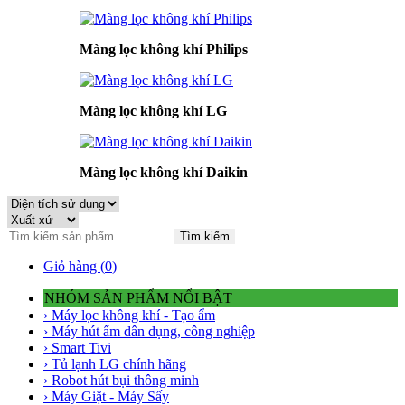
Màng lọc không khí Philips
Màng lọc không khí LG
Màng lọc không khí Daikin
Tìm kiếm
Giỏ hàng (
0
)
NHÓM SẢN PHẨM NỔI BẬT
› Máy lọc không khí - Tạo ẩm
› Máy hút ẩm dân dụng, công nghiệp
› Smart Tivi
› Tủ lạnh LG chính hãng
› Robot hút bụi thông minh
› Máy Giặt - Máy Sấy