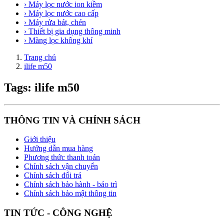
› Máy lọc nước ion kiềm
› Máy lọc nước cao cấp
› Máy rửa bát, chén
› Thiết bị gia dụng thông minh
› Màng lọc không khí
Trang chủ
ilife m50
Tags: ilife m50
THÔNG TIN VÀ CHÍNH SÁCH
Giới thiệu
Hướng dẫn mua hàng
Phương thức thanh toán
Chính sách vận chuyển
Chính sách đổi trả
Chính sách bảo hành - bảo trì
Chính sách bảo mật thông tin
TIN TỨC - CÔNG NGHỆ