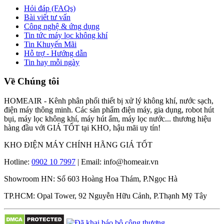
Hỏi đáp (FAQs)
Bài viết tư vấn
Công nghệ & ứng dụng
Tin tức máy lọc không khí
Tin Khuyến Mãi
Hỗ trợ - Hướng dẫn
Tin hay mỗi ngày
Về Chúng tôi
HOMEAIR - Kênh phân phối thiết bị xử lý không khí, nước sạch,
điện máy thông minh. Các sản phẩm điện máy, gia dụng, robot hút
bụi, máy lọc không khí, máy hút ẩm, máy lọc nước... thương hiệu
hàng đầu với GIÁ TỐT tại KHO, hậu mãi uy tín!
KHO ĐIỆN MÁY CHÍNH HÃNG GIÁ TỐT
Hotline:
0902 10 7997
| Email: info@homeair.vn
Showroom HN: Số 603 Hoàng Hoa Thám, P.Ngọc Hà
TP.HCM: Opal Tower, 92 Nguyễn Hữu Cảnh, P.Thạnh Mỹ Tây