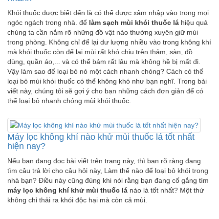
Khói thuốc được biết đến là có thể được xâm nhập vào trong mọi
ngóc ngách trong nhà. để
làm sạch mùi khói thuốc lá
hiệu quả
chúng ta cần nắm rõ những đồ vật nào thường xuyên giữ mùi
trong phòng. Không chỉ để lại dư lượng nhiều vào trong không khí
mà khói thuốc còn để lại mùi rất khó chịu trên thảm, sàn, đồ
dùng, quần áo,... và có thể bám rất lâu mà không hề bị mất đi.
Vậy làm sao để loại bỏ nó một cách nhanh chóng? Cách có thể
loại bỏ mùi khói thuốc có thể không khó như bạn nghĩ. Trong bài
viết này, chúng tôi sẽ gợi ý cho bạn những cách đơn giản để có
thể loại bỏ nhanh chóng mùi khói thuốc.
Máy lọc không khí nào khử mùi thuốc lá tốt nhất
hiện nay?
Nếu bạn đang đọc bài viết trên trang này, thì bạn rõ ràng đang
tìm câu trả lời cho câu hỏi này, Làm thế nào để loại bỏ khói trong
nhà bạn? Điều này cũng đúng khi nói rằng bạn đang cố gắng tìm
máy lọc không khí khử mùi thuốc lá
nào là tốt nhất? Một thứ
không chỉ thải ra khói độc hại mà còn cả mùi.