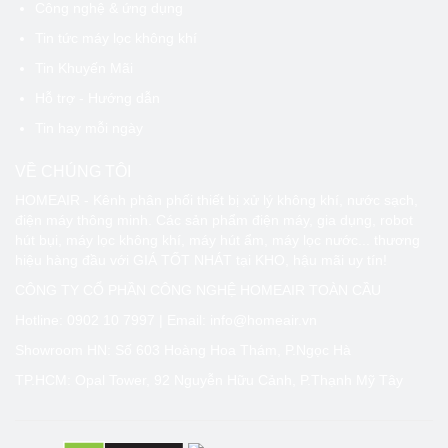
Công nghệ & ứng dụng
Tin tức máy lọc không khí
Tin Khuyến Mãi
Hỗ trợ - Hướng dẫn
Tin hay mỗi ngày
VỀ CHÚNG TÔI
HOMEAIR - Kênh phân phối thiết bị xử lý không khí, nước sạch,
điện máy thông minh. Các sản phẩm điện máy, gia dụng, robot
hút bụi, máy lọc không khí, máy hút ẩm, máy lọc nước... thương
hiệu hàng đầu với GIÁ TỐT NHÁT tại KHO, hậu mãi uy tín!
CÔNG TY CỔ PHẦN CÔNG NGHỆ HOMEAIR TOÀN CẦU
Hotline:
0902 10 7997
| Email: info@homeair.vn
Showroom HN: Số 603 Hoàng Hoa Thám, P.Ngọc Hà
TP.HCM: Opal Tower, 92 Nguyễn Hữu Cảnh, P.Thạnh Mỹ Tây