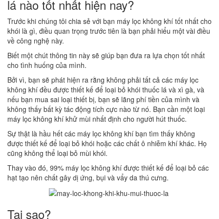
lá nào tốt nhất hiện nay?
Trước khi chúng tôi chia sẻ với bạn máy lọc không khí tốt nhất cho
khói là gì, điều quan trọng trước tiên là bạn phải hiểu một vài điều
về công nghệ này.
Biết một chút thông tin này sẽ giúp bạn đưa ra lựa chọn tốt nhất
cho tình huống của mình.
Bởi vì, bạn sẽ phát hiện ra rằng không phải tất cả các máy lọc
không khí đều được thiết kế để loại bỏ khói thuốc lá và xì gà, và
nếu bạn mua sai loại thiết bị, bạn sẽ lãng phí tiền của mình và
không thấy bất kỳ tác động tích cực nào từ nó. Bạn cần một loại
máy lọc không khí khử mùi nhất định cho người hút thuốc.
Sự thật là hầu hết các máy lọc không khí bạn tìm thấy không
được thiết kế để loại bỏ khói hoặc các chất ô nhiễm khí khác. Họ
cũng không thể loại bỏ mùi khói.
Thay vào đó, 99% máy lọc không khí được thiết kế để loại bỏ các
hạt tạo nên chất gây dị ứng, bụi và vẩy da thú cưng.
Tại sao?