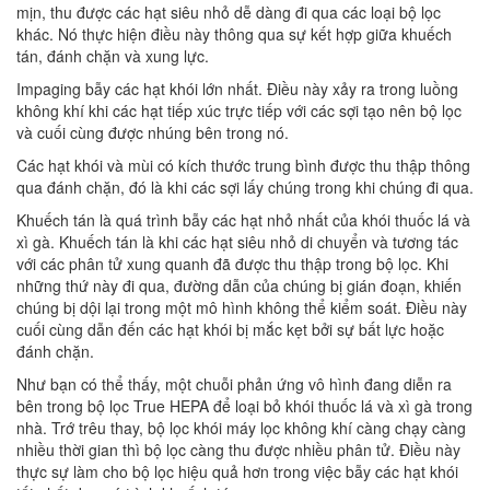
mịn, thu được các hạt siêu nhỏ dễ dàng đi qua các loại bộ lọc
khác. Nó thực hiện điều này thông qua sự kết hợp giữa khuếch
tán, đánh chặn và xung lực.
Impaging bẫy các hạt khói lớn nhất. Điều này xảy ra trong luồng
không khí khi các hạt tiếp xúc trực tiếp với các sợi tạo nên bộ lọc
và cuối cùng được nhúng bên trong nó.
Các hạt khói và mùi có kích thước trung bình được thu thập thông
qua đánh chặn, đó là khi các sợi lấy chúng trong khi chúng đi qua.
Khuếch tán là quá trình bẫy các hạt nhỏ nhất của khói thuốc lá và
xì gà. Khuếch tán là khi các hạt siêu nhỏ di chuyển và tương tác
với các phân tử xung quanh đã được thu thập trong bộ lọc. Khi
những thứ này đi qua, đường dẫn của chúng bị gián đoạn, khiến
chúng bị dội lại trong một mô hình không thể kiểm soát. Điều này
cuối cùng dẫn đến các hạt khói bị mắc kẹt bởi sự bất lực hoặc
đánh chặn.
Như bạn có thể thấy, một chuỗi phản ứng vô hình đang diễn ra
bên trong bộ lọc True HEPA để loại bỏ khói thuốc lá và xì gà trong
nhà. Trớ trêu thay, bộ lọc khói máy lọc không khí càng chạy càng
nhiều thời gian thì bộ lọc càng thu được nhiều phân tử. Điều này
thực sự làm cho bộ lọc hiệu quả hơn trong việc bẫy các hạt khói