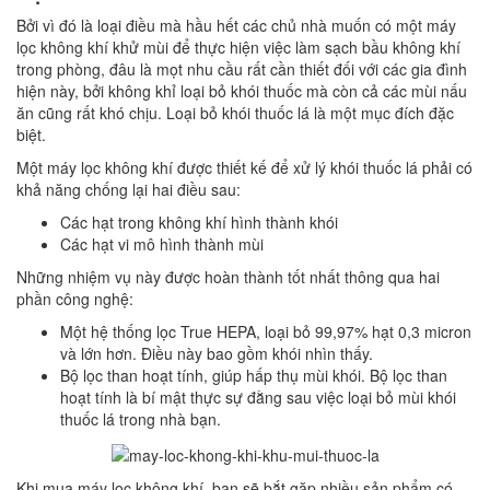
Bởi vì đó là loại điều mà hầu hết các chủ nhà muốn có một máy
lọc không khí khử mùi để thực hiện việc làm sạch bầu không khí
trong phòng, đâu là mọt nhu cầu rất cần thiết đối với các gia đình
hiện này, bởi không khỉ loại bỏ khói thuốc mà còn cả các mùi nấu
ăn cũng rất khó chịu. Loại bỏ khói thuốc lá là một mục đích đặc
biệt.
Một máy lọc không khí được thiết kế để xử lý khói thuốc lá phải có
khả năng chống lại hai điều sau:
Các hạt trong không khí hình thành khói
Các hạt vi mô hình thành mùi
Những nhiệm vụ này được hoàn thành tốt nhất thông qua hai
phần công nghệ:
Một hệ thống lọc True HEPA, loại bỏ 99,97% hạt 0,3 micron
và lớn hơn. Điều này bao gồm khói nhìn thấy.
Bộ lọc than hoạt tính, giúp hấp thụ mùi khói. Bộ lọc than
hoạt tính là bí mật thực sự đằng sau việc loại bỏ mùi khói
thuốc lá trong nhà bạn.
Khi mua máy lọc không khí, bạn sẽ bắt gặp nhiều sản phẩm có