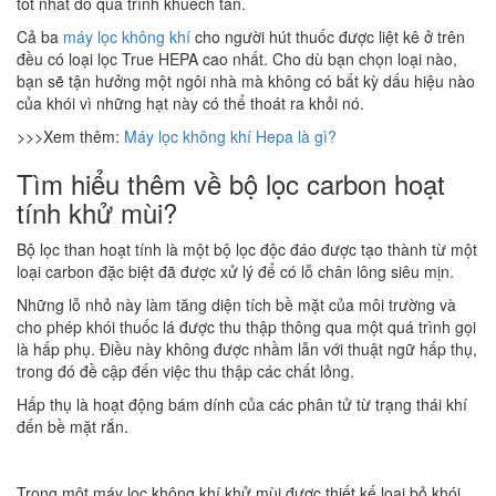
tốt nhất do quá trình khuếch tán.
Cả ba
máy lọc không khí
cho người hút thuốc được liệt kê ở trên
đều có loại lọc True HEPA cao nhất. Cho dù bạn chọn loại nào,
bạn sẽ tận hưởng một ngôi nhà mà không có bất kỳ dấu hiệu nào
của khói vì những hạt này có thể thoát ra khỏi nó.
>>>Xem thêm:
Máy lọc không khí Hepa là gì?
Tìm hiểu thêm về bộ lọc carbon hoạt
tính khử mùi?
Bộ lọc than hoạt tính là một bộ lọc độc đáo được tạo thành từ một
loại carbon đặc biệt đã được xử lý để có lỗ chân lông siêu mịn.
Những lỗ nhỏ này làm tăng diện tích bề mặt của môi trường và
cho phép khói thuốc lá được thu thập thông qua một quá trình gọi
là hấp phụ. Điều này không được nhầm lẫn với thuật ngữ hấp thụ,
trong đó đề cập đến việc thu thập các chất lỏng.
Hấp thụ là hoạt động bám dính của các phân tử từ trạng thái khí
đến bề mặt rắn.
Trong một máy lọc không khí khử mùi được thiết kế loại bỏ khói,