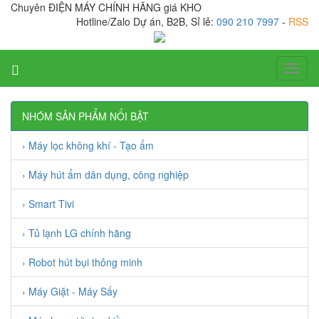
Chuyên ĐIỆN MÁY CHÍNH HÃNG giá KHO
Hotline/Zalo Dự án, B2B, Sỉ lẻ:
090 210 7997
-
RSS
Toggl
naviga
NHÓM SẢN PHẨM NỔI BẬT
› Máy lọc không khí - Tạo ẩm
› Máy hút ẩm dân dụng, công nghiệp
› Smart Tivi
› Tủ lạnh LG chính hãng
› Robot hút bụi thông minh
› Máy Giặt - Máy Sấy