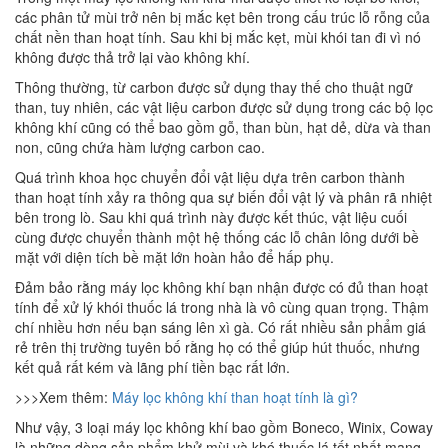
các phân tử mùi trở nên bị mắc kẹt bên trong cấu trúc lỗ rỗng của
chất nền than hoạt tính. Sau khi bị mắc kẹt, mùi khói tan đi vì nó
không được thả trở lại vào không khí.
Thông thường, từ carbon được sử dụng thay thế cho thuật ngữ
than, tuy nhiên, các vật liệu carbon được sử dụng trong các bộ lọc
không khí cũng có thể bao gồm gỗ, than bùn, hạt dẻ, dừa và than
non, cũng chứa hàm lượng carbon cao.
Quá trình khoa học chuyển đổi vật liệu dựa trên carbon thành
than hoạt tính xảy ra thông qua sự biến đổi vật lý và phân rã nhiệt
bên trong lò. Sau khi quá trình này được kết thúc, vật liệu cuối
cùng được chuyển thành một hệ thống các lỗ chân lông dưới bề
mặt với diện tích bề mặt lớn hoàn hảo để hấp phụ.
Đảm bảo rằng máy lọc không khí bạn nhận được có đủ than hoạt
tính để xử lý khói thuốc lá trong nhà là vô cùng quan trọng. Thậm
chí nhiều hơn nếu bạn sáng lên xì gà. Có rất nhiều sản phẩm giá
rẻ trên thị trường tuyên bố rằng họ có thể giúp hút thuốc, nhưng
kết quả rất kém và lãng phí tiền bạc rất lớn.
>>>Xem thêm:
Máy lọc không khí than hoạt tính là gì?
Như vậy, 3 loại máy lọc không khí bao gồm Boneco, Winix, Coway
là những dòng sản phẩm khử mùi và khó thuốc lá tốt nhất mang