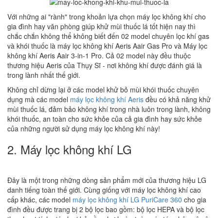
Với những ai "rành" trong khoản lựa chọn máy lọc không khí cho
gia đình hay văn phòng giúp khử mùi thuốc lá tốt hiện nay thì
chắc chắn không thể không biết đến 02 model chuyên lọc khí gas
và khói thuốc là máy lọc không khí Aeris Aair Gas Pro và Máy lọc
không khí Aeris Aair 3-in-1 Pro. Cả 02 model này đều thuộc
thương hiệu Aeris của Thụy Sĩ - nơi không khí được đánh giá là
trong lành nhất thế giới.
Không chỉ dừng lại ở các model khử bỏ mùi khói thuốc chuyên
dụng mà các model
máy lọc không khí Aeris
đều có khả năng khử
mùi thuốc lá, đảm bảo không khí trong nhà luôn trong lành, không
khói thuốc, an toàn cho sức khỏe của cả gia đình hay sức khỏe
của những người sử dụng máy lọc không khí này!
2. Máy lọc không khí LG
Đây là một trong những dòng sản phẩm mới của thương hiệu LG
danh tiếng toàn thế giới. Cùng giống với máy lọc không khí cao
cấp khác, các model
máy lọc không khí LG PuriCare 360
cho gia
đình đều được trang bị 2 bộ lọc bao gồm: bộ lọc HEPA và bộ lọc