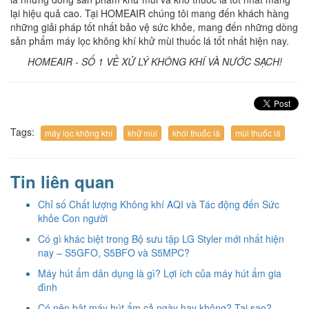
lại hiệu quả cao. Tại HOMEAIR chúng tôi mang đến khách hàng
những giải pháp tốt nhất bảo vệ sức khỏe, mang đến những dòng
sản phẩm máy lọc không khí khử mùi thuốc lá tốt nhất hiện nay.
HOMEAIR - SỐ 1 VỀ XỬ LÝ KHÔNG KHÍ VÀ NƯỚC SẠCH!
Tags:
máy lọc không khí
khử mùi
khói thuốc lá
mùi thuốc lá
Tin liên quan
Chỉ số Chất lượng Không khí AQI và Tác động đến Sức
khỏe Con người
Có gì khác biệt trong Bộ sưu tập LG Styler mới nhất hiện
nay – S5GFO, S5BFO và S5MPC?
Máy hút ẩm dân dụng là gì? Lợi ích của máy hút ẩm gia
đình
Có nên bật máy hút ẩm cả ngày hay không? Tại sao?