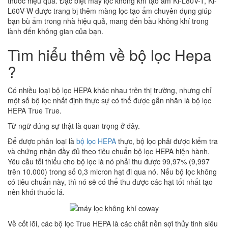
thuốc hiệu quả. Đặc biệt máy lọc không khí tạo ẩm Ki-L80V-T, Ki-
L60V-W được trang bị thêm màng lọc tạo ẩm chuyên dụng giúp
bạn bù ẩm trong nhà hiệu quả, mang đến bầu không khí trong
lành đến không gian của bạn.
Tìm hiểu thêm về bộ lọc Hepa
?
Có nhiều loại bộ lọc HEPA khác nhau trên thị trường, nhưng chỉ
một số bộ lọc nhất định thực sự có thể được gắn nhãn là bộ lọc
HEPA True True.
Từ ngữ đúng sự thật là quan trọng ở đây.
Để được phân loại là
bộ lọc HEPA
thực, bộ lọc phải được kiểm tra
và chứng nhận đầy đủ theo tiêu chuẩn bộ lọc HEPA hiện hành.
Yêu cầu tối thiểu cho bộ lọc là nó phải thu được 99,97% (9,997
trên 10.000) trong số 0,3 micron hạt đi qua nó. Nếu bộ lọc không
có tiêu chuẩn này, thì nó sẽ có thể thu được các hạt tốt nhất tạo
nên khói thuốc lá.
Về cốt lõi, các bộ lọc True HEPA là các chất nền sợi thủy tinh siêu