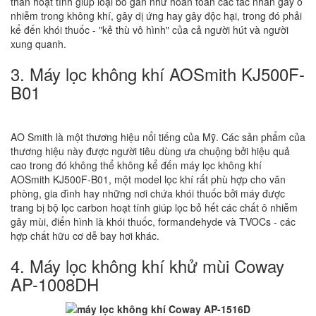
than hoạt tính giúp loại bỏ gần như hoàn toàn các tác nhân gây ô
nhiễm trong không khí, gây dị ứng hay gây độc hại, trong đó phải
kể đến khói thuốc - "kẻ thù vô hình" của cả người hút và người
xung quanh.
3. Máy lọc không khí AOSmith KJ500F-
B01
AO Smith là một thương hiệu nổi tiếng của Mỹ. Các sản phẩm của
thương hiệu này được người tiêu dùng ưa chuộng bởi hiệu quả
cao trong đó không thể không kể đến máy lọc không khí
AOSmith KJ500F-B01, một model lọc khí rất phù hợp cho văn
phòng, gia đình hay những nơi chứa khói thuốc bởi máy được
trang bị bộ lọc carbon hoạt tính giúp lọc bỏ hết các chất ô nhiễm
gây mùi, điển hình là khói thuốc, formandehyde và TVOCs - các
hợp chất hữu cơ dễ bay hơi khác.
4. Máy lọc không khí khử mùi Coway
AP-1008DH