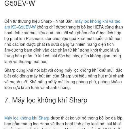
G50EV-W
Đến từ thương hiệu Sharp - Nhật Bản,
máy lọc không khí và tạo
ẩm KC-G50EV-W
không chỉ được trang bị bộ lọc HEPA cùng than
hoạt tính khử mùi hiệu quả mà mỗi sản phẩm còn được tích hợp
bộ phát ion Plasmacluster cho hiệu quả khử mùi thuốc lá tốt hơn
nhờ các ion được phát ra dưới dạng tự nhiên mang điện tích
âm/dương bám dính vào các phân tử khí trong khói thuốc lá và
trung hòa phân tử khí có mùi độc hại này, giúp không gian trong
lành và thoáng mát hơn.
Sharp cũng khá nổi bật với dòng máy lọc không khí khử mùi, đặc
biệt các dòng máy hút ẩm của Sharp với hiệu năng hút mùi nhanh
và mạnh mẽ. Khả năng xử lý mùi trong phòng phủ, phòng khách
luôn cực kì an toàn và nhanh chóng.
7. Máy lọc không khí Sharp
Máy lọc không khí Sharp
được thiết kế với hệ thống bộ lọc đa lớp,
bao gồm màng lọc Hepa và than hoạt tính giúp laoij bỏ mùi khói