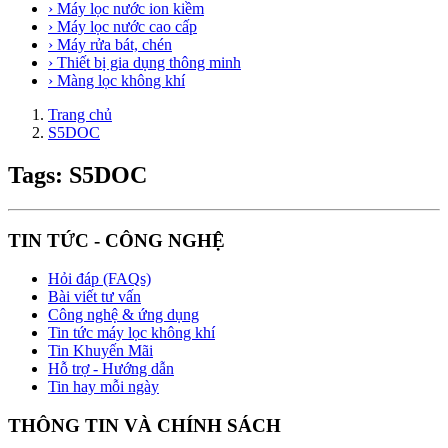
› Máy lọc nước ion kiềm
› Máy lọc nước cao cấp
› Máy rửa bát, chén
› Thiết bị gia dụng thông minh
› Màng lọc không khí
Trang chủ
S5DOC
Tags: S5DOC
TIN TỨC - CÔNG NGHỆ
Hỏi đáp (FAQs)
Bài viết tư vấn
Công nghệ & ứng dụng
Tin tức máy lọc không khí
Tin Khuyến Mãi
Hỗ trợ - Hướng dẫn
Tin hay mỗi ngày
THÔNG TIN VÀ CHÍNH SÁCH