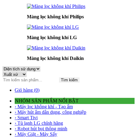
Màng lọc không khí Philips
Màng lọc không khí LG
Màng lọc không khí Daikin
Tìm kiếm
Giỏ hàng (
0
)
NHÓM SẢN PHẨM NỔI BẬT
› Máy lọc không khí - Tạo ẩm
› Máy hút ẩm dân dụng, công nghiệp
› Smart Tivi
› Tủ lạnh LG chính hãng
› Robot hút bụi thông minh
› Máy Giặt - Máy Sấy