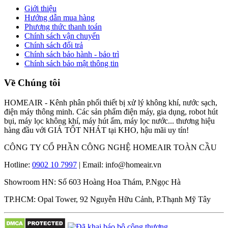
Giới thiệu
Hướng dẫn mua hàng
Phương thức thanh toán
Chính sách vận chuyển
Chính sách đổi trả
Chính sách bảo hành - bảo trì
Chính sách bảo mật thông tin
Về Chúng tôi
HOMEAIR - Kênh phân phối thiết bị xử lý không khí, nước sạch,
điện máy thông minh. Các sản phẩm điện máy, gia dụng, robot hút
bụi, máy lọc không khí, máy hút ẩm, máy lọc nước... thương hiệu
hàng đầu với GIÁ TỐT NHÁT tại KHO, hậu mãi uy tín!
CÔNG TY CỔ PHẦN CÔNG NGHỆ HOMEAIR TOÀN CẦU
Hotline:
0902 10 7997
| Email: info@homeair.vn
Showroom HN: Số 603 Hoàng Hoa Thám, P.Ngọc Hà
TP.HCM: Opal Tower, 92 Nguyễn Hữu Cảnh, P.Thạnh Mỹ Tây