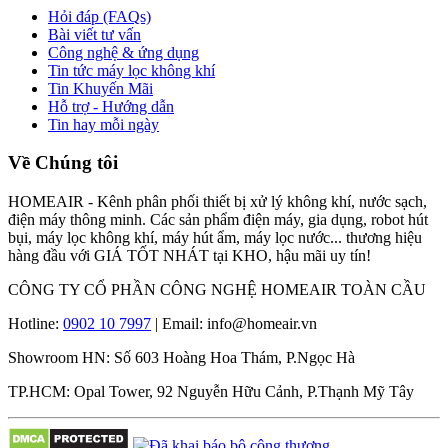
Hỏi đáp (FAQs)
Bài viết tư vấn
Công nghệ & ứng dụng
Tin tức máy lọc không khí
Tin Khuyến Mãi
Hỗ trợ - Hướng dẫn
Tin hay mỗi ngày
Về Chúng tôi
HOMEAIR - Kênh phân phối thiết bị xử lý không khí, nước sạch,
điện máy thông minh. Các sản phẩm điện máy, gia dụng, robot hút
bụi, máy lọc không khí, máy hút ẩm, máy lọc nước... thương hiệu
hàng đầu với GIÁ TỐT NHÁT tại KHO, hậu mãi uy tín!
CÔNG TY CỔ PHẦN CÔNG NGHỆ HOMEAIR TOÀN CẦU
Hotline:
0902 10 7997
| Email: info@homeair.vn
Showroom HN: Số 603 Hoàng Hoa Thám, P.Ngọc Hà
TP.HCM: Opal Tower, 92 Nguyễn Hữu Cảnh, P.Thạnh Mỹ Tây