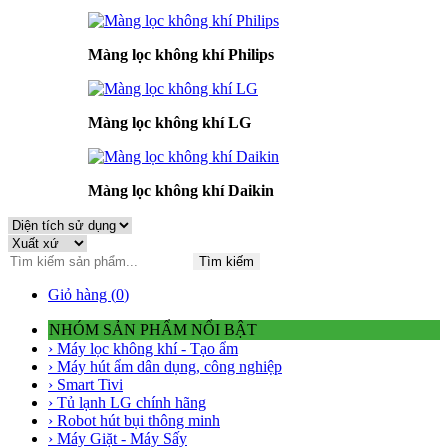
Màng lọc không khí Philips
Màng lọc không khí LG
Màng lọc không khí Daikin
Tìm kiếm
Giỏ hàng (
0
)
NHÓM SẢN PHẨM NỔI BẬT
› Máy lọc không khí - Tạo ẩm
› Máy hút ẩm dân dụng, công nghiệp
› Smart Tivi
› Tủ lạnh LG chính hãng
› Robot hút bụi thông minh
› Máy Giặt - Máy Sấy