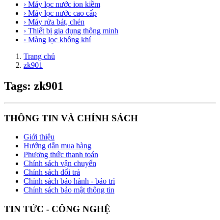
› Máy lọc nước ion kiềm
› Máy lọc nước cao cấp
› Máy rửa bát, chén
› Thiết bị gia dụng thông minh
› Màng lọc không khí
Trang chủ
zk901
Tags: zk901
THÔNG TIN VÀ CHÍNH SÁCH
Giới thiệu
Hướng dẫn mua hàng
Phương thức thanh toán
Chính sách vận chuyển
Chính sách đổi trả
Chính sách bảo hành - bảo trì
Chính sách bảo mật thông tin
TIN TỨC - CÔNG NGHỆ